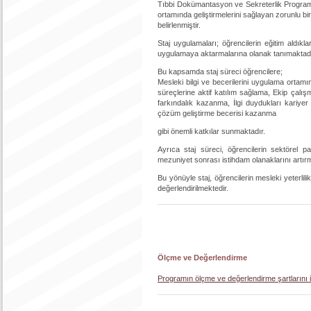
Tıbbi Dokümantasyon ve Sekreterlik Progra
ortamında geliştirmelerini sağlayan zorunlu bir
belirlenmiştir.
Staj uygulamaları; öğrencilerin eğitim aldıkla
uygulamaya aktarmalarına olanak tanımaktadı
Bu kapsamda staj süreci öğrencilere;
Mesleki bilgi ve becerilerini uygulama ortamı
süreçlerine aktif katılım sağlama, Ekip çalışma
farkındalık kazanma, İlgi duydukları kariyer
çözüm geliştirme becerisi kazanma
gibi önemli katkılar sunmaktadır.
Ayrıca staj süreci, öğrencilerin sektörel pa
mezuniyet sonrası istihdam olanaklarını artır
Bu yönüyle staj, öğrencilerin mesleki yeterlilik
değerlendirilmektedir.
Ölçme ve Değerlendirme
Programın ölçme ve değerlendirme şartlarını iç