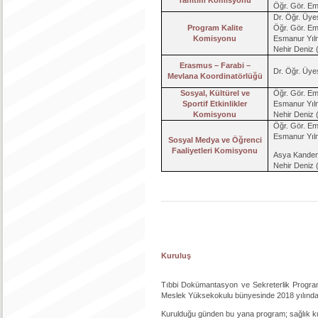
Tanıtım Komisyonu
Öğr. Gör. E
Dr. Öğr. Üye
Program Kalite
Öğr. Gör. E
Komisyonu
Esmanur Yıl
Nehir Deniz 
Erasmus – Farabi –
Dr. Öğr. Üye
Mevlana Koordinatörlüğü
Sosyal, Kültürel ve
Öğr. Gör. E
Sportif Etkinlikler
Esmanur Yıl
Komisyonu
Nehir Deniz 
Öğr. Gör. E
Esmanur Yıl
Sosyal Medya ve Öğrenci
Faaliyetleri Komisyonu
Asya Kandem
Nehir Deniz 
Kuruluş
Tıbbi Dokümantasyon ve Sekreterlik Programı,
Meslek Yüksekokulu bünyesinde 2018 yılında ku
Kurulduğu günden bu yana program; sağlık kur