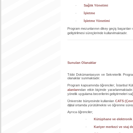
·
Sağlık Yönetimi
·
İşletme
·
İşletme Yönetimi
Program mezunlarının dikey geçiş başarıları v
geliştirilmesi süreçlerinde kullanılmaktadır.
Sunulan Olanaklar
Tıbbi Dokümantasyon ve Sekreterlik Programı,
olanaklar sunmaktadır.
Program kapsamında öğrenciler; İstanbul Kült
alanları
ndan etkin biçimde yararlanmaktadır. 
yönelik uygulama becerilerini geliştirmeleri sa
Üniversite bünyesinde kullanılan
CATS (Çevr
dijital ortamda yürütülmekte ve öğrenme süreç
Ayrıca öğrenciler;
·
Kütüphane ve elektronik v
·
Kariyer merkezi ve staj d