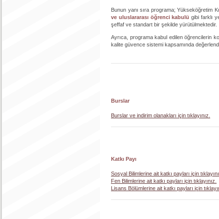
Bunun yanı sıra programa; Yükseköğretim Ku
ve uluslararası öğrenci kabulü
gibi farklı 
şeffaf ve standart bir şekilde yürütülmektedir.
Ayrıca, programa kabul edilen öğrencilerin ko
kalite güvence sistemi kapsamında değerlendir
Burslar
Burslar ve indirim olanakları için tıklayınız.
Katkı Payı
Sosyal Bilimlerine ait katkı payları için tıklayın
Fen Bilimlerine ait katkı payları için tıklayınız.
Lisans Bölümlerine ait katkı payları için tıklayı