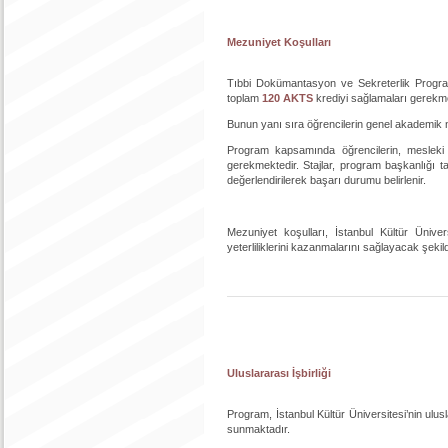
Mezuniyet Koşulları
Tıbbi Dokümantasyon ve Sekreterlik Program
toplam
120 AKTS
krediyi sağlamaları gerekme
Bunun yanı sıra öğrencilerin genel akademik
Program kapsamında öğrencilerin, mesleki b
gerekmektedir. Stajlar, program başkanlığı ta
değerlendirilerek başarı durumu belirlenir.
Mezuniyet koşulları, İstanbul Kültür Ünive
yeterliliklerini kazanmalarını sağlayacak şekild
Uluslararası İşbirliği
Program, İstanbul Kültür Üniversitesi’nin ulu
sunmaktadır.