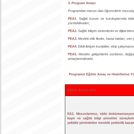
3. Program Amacı
Programdan mezun olan öğrencilerin mezuniyet
PEA1.
Sağlık kurum ve kuruluşlarında tıbbi
yürütebilmeleri,
PEA2.
Sağlık bilişim sistemlerini ve dijital te
PEA3.
Mesleki etik ilkeler, hasta hakları, veri
PEA4.
Etkili iletişim kurabilen, ekip çalışma
PEA5.
Mesleki gelişimlerini sürdüren, deği
amaçlanmaktadır.
Programın Eğitim Amaç ve Hedeflerine Y
Eğitim Amacı (EA)
EA1. Mezunlarımız, tıbbi dokümantasyon
kayıt ve sağlık bilgi yönetimi süreçleri
şekilde yürütebilen mesleki yetkinlik kazanı