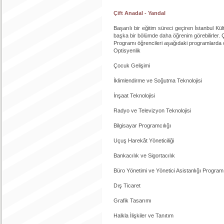
Çift Anadal - Yandal
Başarılı bir eğitim süreci geçiren İstanbul K
başka bir bölümde daha öğrenim görebilirler. Ç
Programı öğrencileri aşağıdaki programlarda çi
Optisyenlik
Çocuk Gelişimi
İklimlendirme ve Soğutma Teknolojisi
İnşaat Teknolojisi
Radyo ve Televizyon Teknolojisi
Bilgisayar Programcılığı
Uçuş Harekât Yöneticiliği
Bankacılık ve Sigortacılık
Büro Yönetimi ve Yönetici Asistanlığı Program
Dış Ticaret
Grafik Tasarımı
Halkla İlişkiler ve Tanıtım