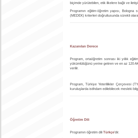
biçimde yürütebilen, etik ilkelere bağlı ve ilet
Programın eğitim-öğretim yapısı, Bologna s
(MEDEK) kriterleri doğrultusunda sürekli olar
Kazanılan Derece
Program, ortaöğretim sonrası iki yıllık eği
yükümlülüğünü yerine getiren ve en az 120 A
verilir.
Program, Türkiye Yeterlilikler Çerçevesi 
kuruluşlarda istihdam edilebilecek mesleki bilg
Öğretim Dili
Programın öğretim dili
Türkçe
’dir.