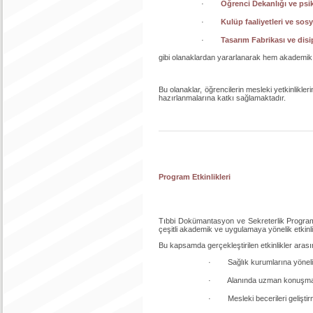
·
Öğrenci Dekanlığı ve psi
·
Kulüp faaliyetleri ve sosya
·
Tasarım Fabrikası ve disip
gibi olanaklardan yararlanarak hem akademik 
Bu olanaklar, öğrencilerin mesleki yetkinlikle
hazırlanmalarına katkı sağlamaktadır.
Program Etkinlikleri
Tıbbi Dokümantasyon ve Sekreterlik Programı 
çeşitli akademik ve uygulamaya yönelik etkinl
Bu kapsamda gerçekleştirilen etkinlikler arası
· Sağlık kurumlarına yönel
· Alanında uzman konuşmacıl
· Mesleki becerileri gelişti