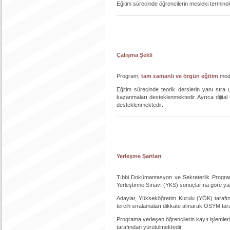
Eğitim sürecinde öğrencilerin mesleki terminoloj
Çalışma Şekli
Program,
tam zamanlı ve örgün eğitim
mode
Eğitim sürecinde teorik derslerin yanı sıra u
kazanmaları desteklenmektedir. Ayrıca dijita
desteklenmektedir.
Yerleşme Şartları
Tıbbi Dokümantasyon ve Sekreterlik Program
Yerleştirme Sınavı (YKS) sonuçlarına göre ya
Adaylar, Yükseköğretim Kurulu (YÖK) tarafın
tercih sıralamaları dikkate alınarak ÖSYM tar
Programa yerleşen öğrencilerin kayıt işlemleri
tarafından yürütülmektedir.