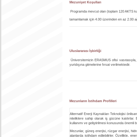
Mezuniyet Koşulları
Programda mevcut olan (toplam 120 AKTS karş
tamamlamak için 4.00 üzerinden en az 2.00 ağı
Uluslararası İşbirliği
Üniversitemizin ERASMUS ofisi vasıtasıyla, ba
yurtdışına gitmelerine fırsat verilmektedir.
Mezunların İstihdam Profilleri
Alternatif Enerji Kaynakları Teknolojisi önl
niteliklere sahip olarak iş gücüne katılırla
kullanımı ve geliştirilmesi konusunda önemli b
Mezunlar, güneş enerjisi, rüzgar enerjisi, hidroel
alanlarda istihdam edilebilirler. Özellikle, e