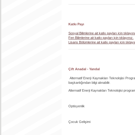
Katkı Payı
Sosyal Bilimlerine ait katkı payları için tıklayın
Fen Bilimlerine ait katkı payları için tıklayınız.
Lisans Bölümlerine ait katkı payları için tıklayı
Çift Anadal - Yandal
Alternatif Enerji Kaynakları Teknolojisi Progr
başkanlığından bilgi alınabilir.
Alternatif Enerji Kaynakları Teknolojisi progra
Optisyenlik
Çocuk Gelişimi