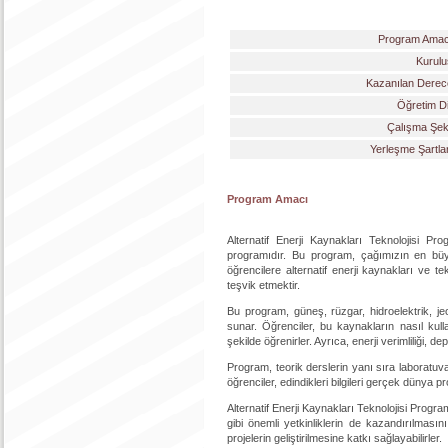
Program Amac
Kurulu
Kazanılan Derec
Öğretim Di
Çalışma Şekl
Yerleşme Şartla
Program Amacı
Alternatif Enerji Kaynakları Teknolojisi Pr
programıdır. Bu program, çağımızın en büyük 
öğrencilere alternatif enerji kaynakları ve 
teşvik etmektir.
Bu program, güneş, rüzgar, hidroelektrik, jeo
sunar. Öğrenciler, bu kaynakların nasıl kullan
şekilde öğrenirler. Ayrıca, enerji verimliliği, de
Program, teorik derslerin yanı sıra laboratuva
öğrenciler, edindikleri bilgileri gerçek dünya 
Alternatif Enerji Kaynakları Teknolojisi Programı,
gibi önemli yetkinliklerin de kazandırılmasın
projelerin geliştirilmesine katkı sağlayabilirler.