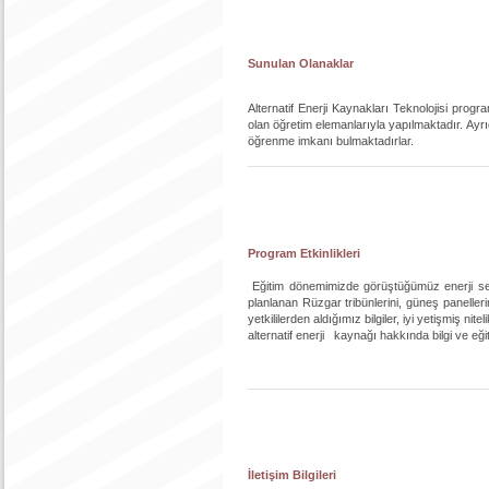
Sunulan Olanaklar
Alternatif Enerji Kaynakları Teknolojisi progr
olan öğretim elemanlarıyla yapılmaktadır. Ayr
öğrenme imkanı bulmaktadırlar.
Program Etkinlikleri
Eğitim dönemimizde görüştüğümüz enerji sekt
planlanan Rüzgar tribünlerini, güneş panelle
yetkililerden aldığımız bilgiler, iyi yetişmiş ni
alternatif enerji kaynağı hakkında bilgi ve eğ
İletişim Bilgileri