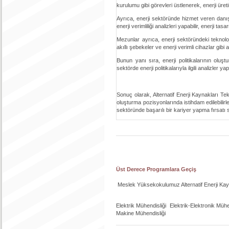
kurulumu gibi görevleri üstlenerek, enerji üret
Ayrıca, enerji sektöründe hizmet veren danışm
enerji verimliliği analizleri yapabilir, enerji ta
Mezunlar ayrıca, enerji sektöründeki teknoloji
akıllı şebekeler ve enerji verimli cihazlar gibi
Bunun yanı sıra, enerji politikalarının oluş
sektörde enerji politikalarıyla ilgili analizler yap
Sonuç olarak, Alternatif Enerji Kaynakları Te
oluşturma pozisyonlarında istihdam edilebilir
sektöründe başarılı bir kariyer yapma fırsatı 
Üst Derece Programlara Geçiş
Meslek Yüksekokulumuz Alternatif Enerji Kayn
Elektrik Mühendisliği Elektrik-Elektronik Müh
Makine Mühendisliği