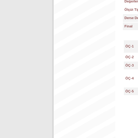
Değerlen
Ölçüt Ti
Derse De
Final
ÖÇ-1
ÖÇ-2
ÖÇ-3
ÖÇ-4
ÖÇ-5