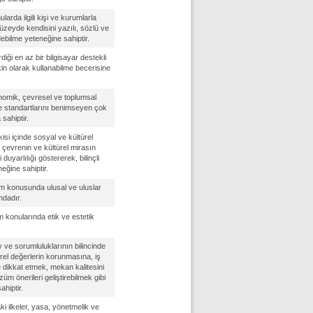
nularda ilgili kişi ve kurumlarla
düzeyde kendisini yazılı, sözlü ve
debilme yeteneğine sahiptir.
diği en az bir bilgisayar destekli
in olarak kullanabilme becerisine
onomik, çevresel ve toplumsal
 ve standartlarını benimseyen çok
sahiptir.
isi içinde sosyal ve kültürel
l çevrenin ve kültürel mirasın
uyarlılığı göstererek, bilinçli
eğine sahiptir.
m konusunda ulusal ve uluslar
ndadır.
 konularında etik ve estetik
 ve sorumluluklarının bilincinde
ürel değerlerin korunmasına, iş
e dikkat etmek, mekan kalitesini
üm önerileri geliştirebilmek gibi
ahiptir.
i ilkeler, yasa, yönetmelik ve