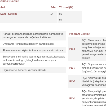
dirme Ölçütleri
pleri
Adet
Yüzdesi(%)
vam / Katılım
14
80
1
20
Haftalık program dahilinde öğrendiklerini öğrencilik ve
Program Çıktıları
profesyonel hayatında değerlendirebilecek.
PÇ1. Tasarım ve pla
Uygulama konusunda deneyim sahibi olacak.
geliştirme becerisine 
kurgularına bağlı, ta
PÇ-1
Alanında uzman kişiler ile tanışma şansı elde edecek.
potansiyel sorunları b
gerekli araştırmaları
Bu sayede iç mimarlık yapım aşamasında kullanılacak
sahiptir.
malzemelerin doğru, bilinçli kullanımı ve seçimi
gerçekleştirilecektir.
PÇ2. Soyut ve somut 
PÇ-2
mekan kurgularına bağl
Öğrenciler el becerisi kazanacaklardır.
özgün çözüm arayışları
PÇ3. Alanıyla ilgili bil
PÇ-3
diyalektik ( eleştirel,
yaklaşımla değerlendi
PÇ4. Alanıyla ilgili ç
araştırma projeleri 
PÇ-4
yer almak, disiplinler
bireysel sorumlulukl
özgüvene ve yetkinliğ