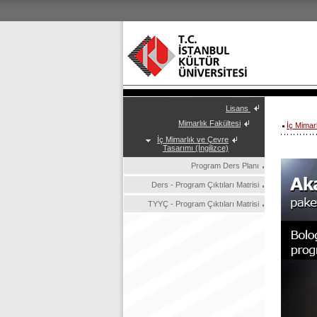
Lisans
Mimarlık Fakültesi
İç Mimar
İç Mimarlık ve Çevre
Tasarımı (İngilizce)
Program Ders Planı
Ders - Program Çıktıları Matrisi
TYYÇ - Program Çıktıları Matrisi