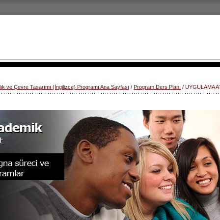
lık ve Çevre Tasarımı (İngilizce) Programı Ana Sayfası
/
Program Ders Planı
/ UYGULAMA A