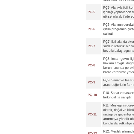
PÇ5. Alanıyla ilgili ko
PÇ-5
işbirliği yapabilecek 
görsel olarak ifade e
PÇ6. Alanının gerektir
PÇ-6
çizim programını yetk
sahiptir.
PÇ7. İlgili alanda ek
PÇ-7
sürdürülebilirlik ilke
boyutlu bakış açısına 
PÇ8. İnsan-çevre ilişk
haklara saygılı, doğa
PÇ-8
korunmasında gerekli d
karar verebilme yeten
PÇ9. Sanat ve tasarı
PÇ-9
arası değerlerin farkı
P10. Sanat ve tasarım
PÇ-10
farkındalığa sahiptir.
P11. Mesleğinin görev
olarak, doğal ve kült
PÇ-11
sağlığı ve güvenliğin
arttırmaya yönelik çöz
konularda yetkinliğe s
P12. Meslek alanındak
PÇ-12