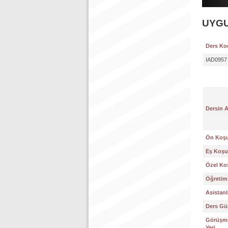
UYGU
Ders Ko
IAD0957
Dersin 
Ön Koşu
Eş Koşul
Özel Koş
Öğretim 
Asistanl
Ders Gün
Görüşme
Yeri