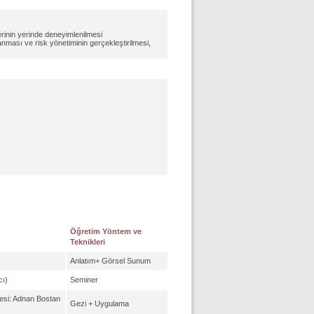
erinin yerinde deneyimlenilmesi
ası ve risk yönetiminin gerçekleştirilmesi,
Öğretim Yöntem ve
Teknikleri
Anlatım+ Görsel Sunum
cı)
Seminer
esi: Adnan Bostan
Gezi + Uygulama