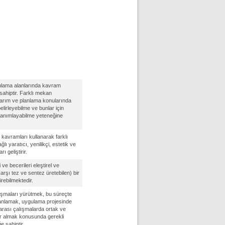
nlama alanlarında kavram
sahiptir. Farklı mekan
sarım ve planlama konularında
elirleyebilme ve bunlar için
 tanımlayabilme yeteneğine
kavramları kullanarak farklı
ı yaratıcı, yenilikçi, estetik ve
 geliştirir.
gi ve becerileri eleştirel ve
 karşı tez ve sentez üretebilen) bir
rebilmektedir.
alışmaları yürütmek, bu süreçte
planlamak, uygulama projesinde
 arası çalışmalarda ortak ve
ar almak konusunda gerekli
e sahiptir.