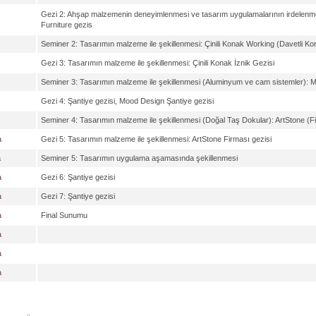
Gezi 2: Ahşap malzemenin deneyimlenmesi ve tasarım uygulamalarının irdelenm
Furniture gezis
Seminer 2: Tasarımın malzeme ile şekillenmesi: Çinili Konak Working (Davetli K
Gezi 3: Tasarımın malzeme ile şekillenmesi: Çinili Konak İznik Gezisi
Seminer 3: Tasarımın malzeme ile şekillenmesi (Aluminyum ve cam sistemler): 
Gezi 4: Şantiye gezisi, Mood Design Şantiye gezisi
Seminer 4: Tasarımın malzeme ile şekillenmesi (Doğal Taş Dokular): ArtStone (Fir
a
Gezi 5: Tasarımın malzeme ile şekillenmesi: ArtStone Firması gezisi
a
Seminer 5: Tasarımın uygulama aşamasında şekillenmesi
a
Gezi 6: Şantiye gezisi
a
Gezi 7: Şantiye gezisi
a
Final Sunumu
a
a
a