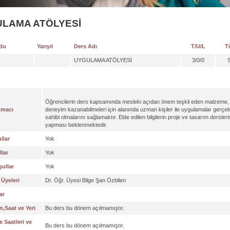
LAMA ATÖLYESİ
du
Yarıyıl
Ders Adı
T/U/L
T
UYGULAMA ATÖLYESİ
3/0/0
Öğrencilerin ders kapsamında mesleki açıdan önem teşkil eden malzeme, d
Amacı
deneyim kazanabilmeleri için alanında uzman kişiler ile uygulamalar gerç
sahibi olmalarını sağlamaktır. Elde edilen bilgilerin proje ve tasarım dersle
yapması beklenmektedir.
llar
Yok
lar
Yok
ullar
Yok
Üyeleri
Dr. Öğr. Üyesi Bilge Şan Özbilen
ar
,Saat ve Yeri
Bu ders bu dönem açılmamıştır.
 Saatleri ve
Bu ders bu dönem açılmamıştır.