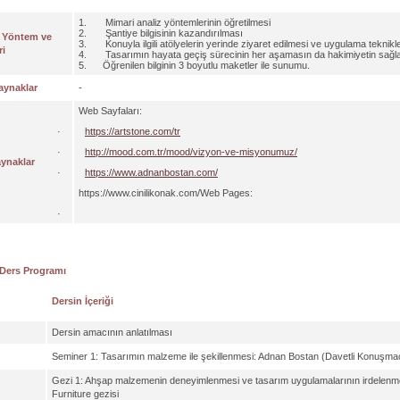
1. Mimari analiz yöntemlerinin öğretilmesi
2. Şantiye bilgisinin kazandırılması
 Yöntem ve
3. Konuyla ilgili atölyelerin yerinde ziyaret edilmesi ve uygulama teknikl
ri
4. Tasarımın hayata geçiş sürecinin her aşamasın da hakimiyetin sağlanm
5. Öğrenilen bilginin 3 boyutlu maketler ile sunumu.
aynaklar
-
Web Sayfaları:
·
https://artstone.com/tr
·
http://mood.com.tr/mood/vizyon-ve-misyonumuz/
aynaklar
·
https://www.adnanbostan.com/
https://www.cinilikonak.com/Web Pages:
·
 Ders Programı
Dersin İçeriği
Dersin amacının anlatılması
Seminer 1: Tasarımın malzeme ile şekillenmesi: Adnan Bostan (Davetli Konuşma
Gezi 1: Ahşap malzemenin deneyimlenmesi ve tasarım uygulamalarının irdelenm
Furniture gezisi