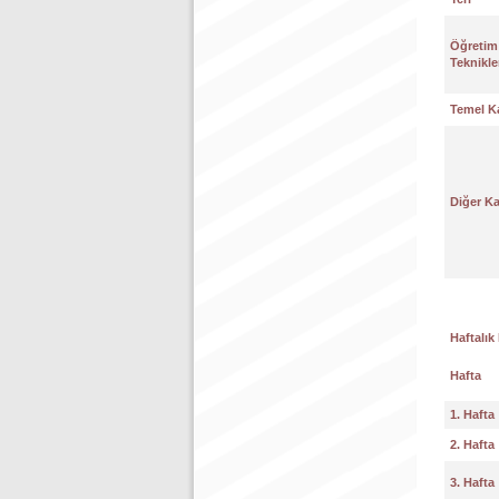
Öğretim
Teknikle
Temel K
Diğer K
Haftalık
Hafta
1. Hafta
2. Hafta
3. Hafta