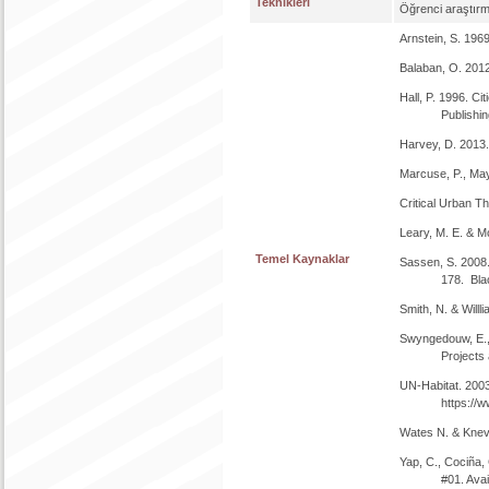
Teknikleri
Öğrenci araştırm
Arnstein, S. 196
Balaban, O. 2012
Hall, P. 1996. Ci
Publishin
Harvey, D. 2013. 
Marcuse, P., Maye
Critical Urban Th
Leary, M. E. & M
Temel Kaynaklar
Sassen, S. 2008. 
178. Blac
Smith, N. & Willl
Swyngedouw, E., 
Projects
UN-Habitat. 2003
https://
Wates N. & Knevi
Yap, C., Cociña,
#01. Avai