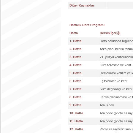
Diğer Kaynaklar
Haftalık Ders Programı
Hafta
Dersin İçeriği
1. Hafta
Ders hakkında bilgilen
2. Hafta
Arka plan: kentin tanım
3. Hafta
21. yüzyıl kentlerindek
4. Hafta
Küreselleşme ve kent
5. Hafta
Demokrasi-katılım ve 
6. Hafta
Eşitsizlikler ve kent
7. Hafta
İklim değişikliği ve kent
8. Hafta
Kentin planlanması ve 
9. Hafta
Ara Sınav
10. Hafta
Ara ödev (photo essay)
11. Hafta
Ara ödev (photo essay)
12. Hafta
Photo essay’lerin sunu