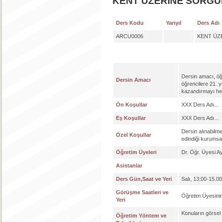
KENT ÜZERİNE SORG
Ders Kodu
Yarıyıl
Ders Adı
ARCU0006
KENT ÜZ
Dersin amacı, öğr
Dersin Amacı
öğrencilere 21. yü
kazandırmayı he
Ön Koşullar
XXX Ders Adı...
Eş Koşullar
XXX Ders Adı...
Dersin alınabilme
Özel Koşullar
edindiği kurumsal 
Öğretim Üyeleri
Dr. Öğr. Üyesi 
Asistanlar
Ders Gün,Saat ve Yeri
Salı, 13:00-15.0
Görüşme Saatleri ve
Öğretim Üyesinin
Yeri
Konuların görsel
Öğretim Yöntem ve