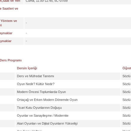
,Saat ve Yeri
Cuma, 11.00-12.45, 5C-07/09
 Saatleri ve
 Yöntem ve
-
ri
aynaklar
-
aynaklar
-
 Ders Programı
Dersin İçeriği
Öğret
Ders ve Müfredat Tanıtımı
Sözlü
Oyun Nedir? Kültür Nedir?
Sözlü
Modern Öncesi Toplumlarda Oyun
Sözlü
Ortaçağ ve Erken Modern Dönemde Oyun
Sözlü
Ticari Kutu Oyunlarının Doğuşu
Sözlü
Oyunlar ve Sanayileşme / Modernite
Sözlü
Atari Oyunları ve Dijital Oyunların Yükselişi
Sözlü