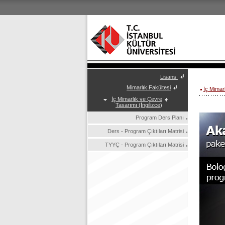
Lisans
Mimarlık Fakültesi
İç Mimar
İç Mimarlık ve Çevre
Tasarımı (İngilizce)
Program Ders Planı
Ders - Program Çıktıları Matrisi
TYYÇ - Program Çıktıları Matrisi