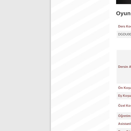
Oyun 
Ders Ko
DGDU00
Dersin 
Ön Koşu
Eş Koşul
Özel Koş
Öğretim 
Asistanl