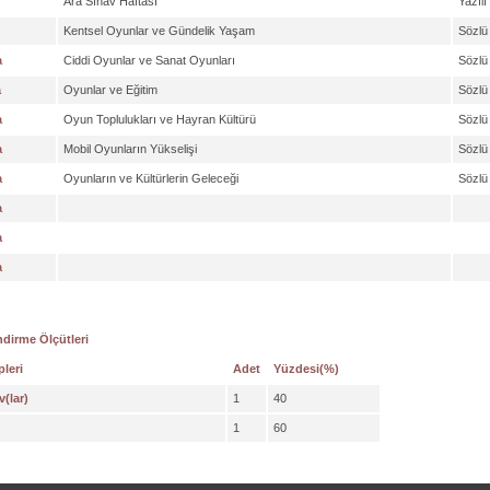
Ara Sınav Haftası
Yazılı
Kentsel Oyunlar ve Gündelik Yaşam
Sözlü
a
Ciddi Oyunlar ve Sanat Oyunları
Sözlü
a
Oyunlar ve Eğitim
Sözlü
a
Oyun Toplulukları ve Hayran Kültürü
Sözlü
a
Mobil Oyunların Yükselişi
Sözlü
a
Oyunların ve Kültürlerin Geleceği
Sözlü
a
a
a
dirme Ölçütleri
pleri
Adet
Yüzdesi(%)
v(lar)
1
40
1
60