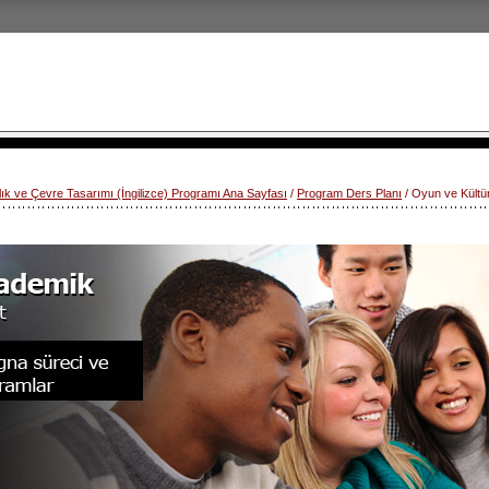
lık ve Çevre Tasarımı (İngilizce) Programı Ana Sayfası
/
Program Ders Planı
/ Oyun ve Kültü