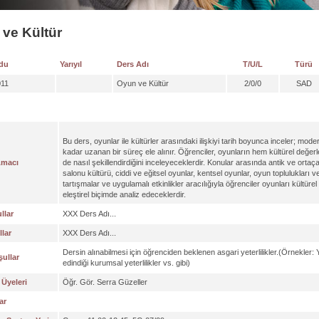
ve Kültür
du
Yarıyıl
Ders Adı
T/U/L
Türü
11
Oyun ve Kültür
2/0/0
SAD
Bu ders, oyunlar ile kültürler arasındaki ilişkiyi tarih boyunca inceler; mod
kadar uzanan bir süreç ele alınır. Öğrenciler, oyunların hem kültürel değerler
Amacı
de nasıl şekillendirdiğini inceleyeceklerdir. Konular arasında antik ve ortaçağ
salonu kültürü, ciddi ve eğitsel oyunlar, kentsel oyunlar, oyun toplulukları 
tartışmalar ve uygulamalı etkinlikler aracılığıyla öğrenciler oyunları kültürel
eleştirel biçimde analiz edeceklerdir.
llar
XXX Ders Adı...
lar
XXX Ders Adı...
Dersin alınabilmesi için öğrenciden beklenen asgari yeterlilikler.(Örnekler
ullar
edindiği kurumsal yeterlilikler vs. gibi)
Üyeleri
Öğr. Gör. Serra Güzeller
ar