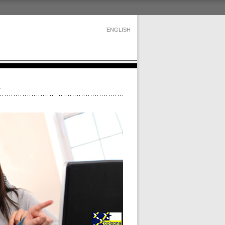
ENGLISH
r