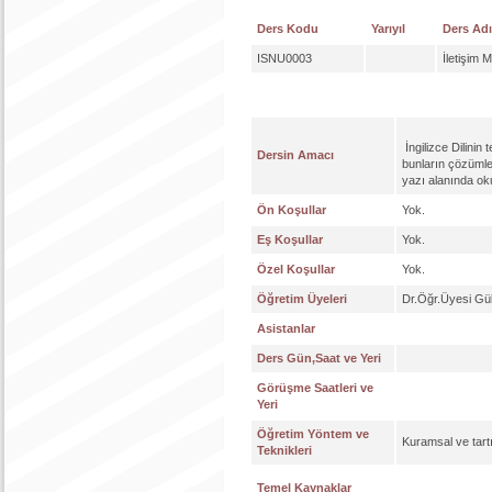
Ders Kodu
Yarıyıl
Ders Adı
ISNU0003
İletişim 
İngilizce Dilinin
Dersin Amacı
bunların çözümle
yazı alanında oku
Ön Koşullar
Yok.
Eş Koşullar
Yok.
Özel Koşullar
Yok.
Öğretim Üyeleri
Dr.Öğr.Üyesi Gül
Asistanlar
Ders Gün,Saat ve Yeri
Görüşme Saatleri ve
Yeri
Öğretim Yöntem ve
Kuramsal ve tart
Teknikleri
Temel Kaynaklar