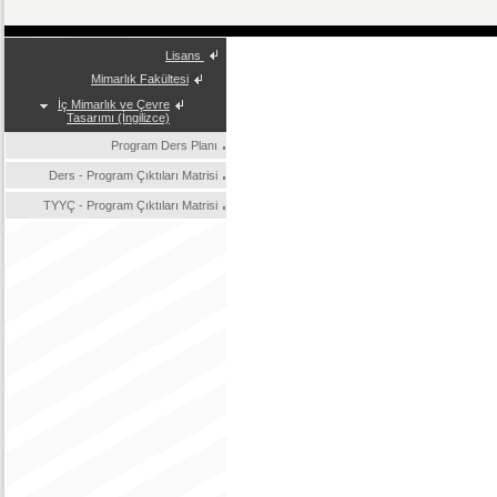
Lisans
Mimarlık Fakültesi
İç Mimarlık ve Çevre
Tasarımı (İngilizce)
Program Ders Planı
Ders - Program Çıktıları Matrisi
TYYÇ - Program Çıktıları Matrisi