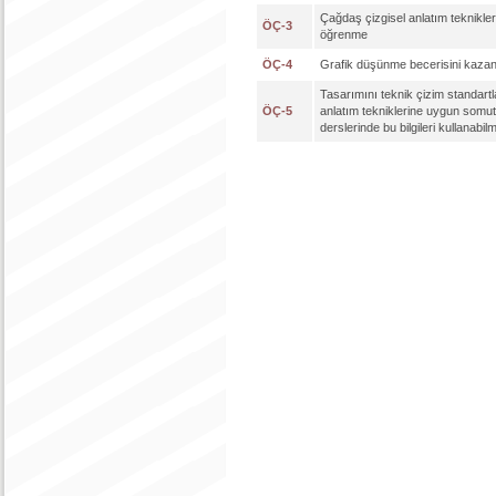
Çağdaş çizgisel anlatım tekniklerin
ÖÇ-3
öğrenme
ÖÇ-4
Grafik düşünme becerisini kaz
Tasarımını teknik çizim standartl
ÖÇ-5
anlatım tekniklerine uygun somutl
derslerinde bu bilgileri kullanabil