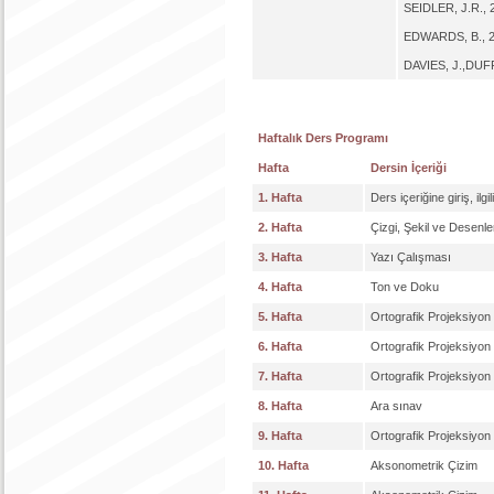
SEIDLER, J.R., 2
EDWARDS, B., 20
DAVIES, J.,DUFF, 
Haftalık Ders Programı
Hafta
Dersin İçeriği
1. Hafta
Ders içeriğine giriş, il
2. Hafta
Çizgi, Şekil ve Desenle
3. Hafta
Yazı Çalışması
4. Hafta
Ton ve Doku
5. Hafta
Ortografik Projeksiyon
6. Hafta
Ortografik Projeksiyo
7. Hafta
Ortografik Projeksiyo
8. Hafta
Ara sınav
9. Hafta
Ortografik Projeksiyo
10. Hafta
Aksonometrik Çizim