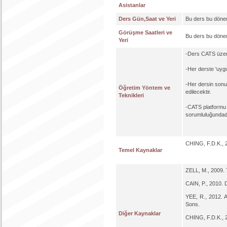
Asistanlar
Ders Gün,Saat ve Yeri
Bu ders bu döne
Görüşme Saatleri ve
Bu ders bu döne
Yeri
-Ders CATS üzeri
-Her derste 'uyg
-Her dersin sonun
Öğretim Yöntem ve
edilecektir.
Teknikleri
-CATS platformu 
sorumluluğundad
CHING, F.D.K., 2
Temel Kaynaklar
ZELL, M., 2009.
CAIN, P., 2010. Dr
YEE, R., 2012. 
Sons.
Diğer Kaynaklar
CHING, F.D.K., 2