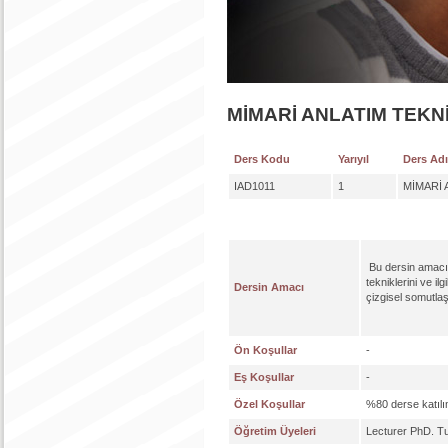
MİMARİ ANLATIM TEKNİ
Ders Kodu
Yarıyıl
Ders Adı
IAD1011
1
MİMARİ 
Bu dersin amacı,
tekniklerini ve i
Dersin Amacı
çizgisel somutlaş
Ön Koşullar
-
Eş Koşullar
-
Özel Koşullar
%80 derse katılı
Öğretim Üyeleri
Lecturer PhD. 