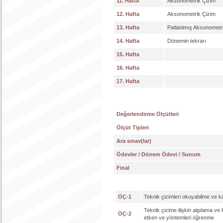
11. Hafta
Aksonometrik Çizim
12. Hafta
Aksonometrik Çizim
13. Hafta
Patlatılmış Aksonometr
14. Hafta
Dönemin tekrarı
15. Hafta
16. Hafta
17. Hafta
Değerlendirme Ölçütleri
Ölçüt Tipleri
Ara sınav(lar)
Ödevler / Dönem Ödevi / Sunum
Final
ÖÇ-1
Teknik çizimleri okuyabilme ve 
Teknik çizime ilişkin algılama ve
ÖÇ-2
etken ve yöntemleri öğrenme