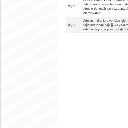
Mesleki alanda farklı disiplinlerle 
geliştirmek üzere ortak çalışmalar
ÖÇ-4
süreclerde analiz-sentez yapara
tanımlayabilir.
Varolan mekanlara yeniden işlev 
ÖÇ-5
değerleri, insan sağlığı ve yaşam 
katkı sağlayacak proje geliştirebil