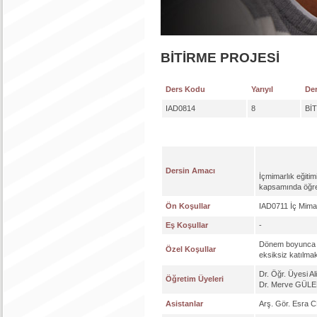
BİTİRME PROJESİ
Ders Kodu
Yarıyıl
Der
IAD0814
8
Bİ
Dersin Amacı
İçmimarlık eğitim
kapsamında öğren
Ön Koşullar
IAD0711 İç Mimar
Eş Koşullar
-
Dönem boyunca ge
Özel Koşullar
eksiksiz katılma
Dr. Öğr. Üyesi 
Öğretim Üyeleri
Dr. Merve GÜ
Asistanlar
Arş. Gör. Esra