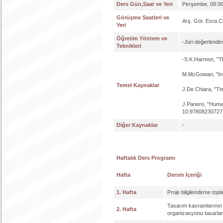
Ders Gün,Saat ve Yeri
Perşembe, 09.00
Görüşme Saatleri ve
Arş. Gör. Esra 
Yeri
Öğretim Yöntem ve
-Jüri değerlendi
Teknikleri
-S.K.Harmon, "Th
M.McGowan, "Int
Temel Kaynaklar
J.De Chiara, "Ti
J.Panero, "Huma
10:97808230727
Diğer Kaynaklar
-
Haftalık Ders Programı
Hafta
Dersin İçeriği
1. Hafta
Proje bilgilendirme topla
Tasarım kavramlarının 
2. Hafta
organizasyonu tasarlama