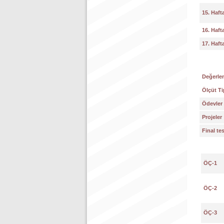
15. Haft
16. Haft
17. Haft
Değerlen
Ölçüt Ti
Ödevler
Projeler
Final te
ÖÇ-1
ÖÇ-2
ÖÇ-3