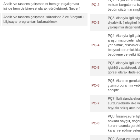
PÇ2. Soyut ve somut 
Analiz ve tasarım çalışmasını hem grup çalışması
PÇ-2
mekan kurgularına bağl
içinde hem de bireysel olarak yürütebilmek (beceri)
özgün çözüm arayışları
Analiz ve tasarım çalışması sürecinde 2 ve 3 boyutlu
PÇ3. Alanıyla ilgili bil
bilgisayar programları kullanabilmek
PÇ-3
diyalektik ( eleştirel,
yaklaşımla değerlendi
PÇ4. Alanıyla ilgili ç
araştırma projeleri 
PÇ-4
yer almak, disiplinler
bireysel sorumlulukl
özgüvene ve yetkinliğ
PÇ5. Alanıyla ilgili ko
PÇ-5
işbirliği yapabilecek 
görsel olarak ifade e
PÇ6. Alanının gerektir
PÇ-6
çizim programını yetk
sahiptir.
PÇ7. İlgili alanda ek
PÇ-7
sürdürülebilirlik ilke
boyutlu bakış açısına 
PÇ8. İnsan-çevre ilişk
haklara saygılı, doğa
PÇ-8
korunmasında gerekli d
karar verebilme yeten
PÇ9. Sanat ve tasarı