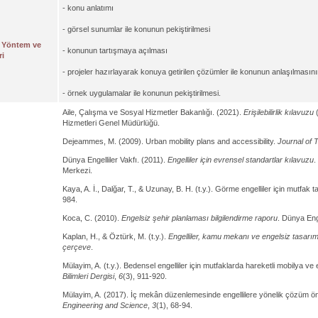
- konu anlatımı
- görsel sunumlar ile konunun pekiştirilmesi
 Yöntem ve
- konunun tartışmaya açılması
ri
- projeler hazırlayarak konuya getirilen çözümler ile konunun anlaşılması
- örnek uygulamalar ile konunun pekiştirilmesi.
Aile, Çalışma ve Sosyal Hizmetler Bakanlığı. (2021).
Erişilebilirlik kılavuzu
(
Hizmetleri Genel Müdürlüğü.
Dejeammes, M. (2009). Urban mobility plans and accessibility.
Journal of 
Dünya Engelliler Vakfı. (2011).
Engelliler için evrensel standartlar kılavuzu
.
Merkezi.
Kaya, A. İ., Dalğar, T., & Uzunay, B. H. (t.y.). Görme engelliler için mutfak 
984.
Koca, C. (2010).
Engelsiz şehir planlaması bilgilendirme raporu
. Dünya Enge
Kaplan, H., & Öztürk, M. (t.y.).
Engelliler, kamu mekanı ve engelsiz tasarım
çerçeve
.
Mülayim, A. (t.y.). Bedensel engelliler için mutfaklarda hareketli mobilya v
Bilimleri Dergisi
,
6
(3), 911-920.
Mülayim, A. (2017). İç mekân düzenlemesinde engellilere yönelik çözüm öne
Engineering and Science
,
3
(1), 68-94.