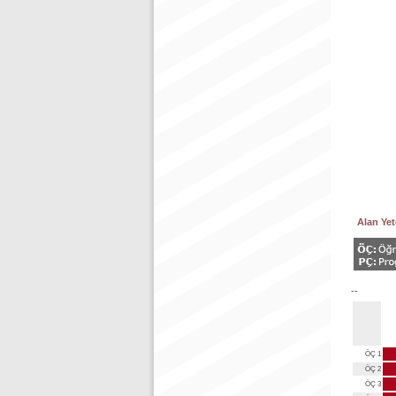
Alan Yete
--
ÖÇ 1
ÖÇ 2
ÖÇ 3