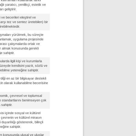
kavramları kullanarak farklı
ı yaratıcı, yenilikçi, estetik ve
 geliştirir.
gi ve becerileri eleştirel ve
 karşı tez ve sentez üretebilen) bir
rebilmektedir.
alışmaları yürütmek, bu süreçte
planlamak, uygulama projesinde
 arası çalışmalarda ortak ve
ar almak konusunda gerekli
e sahiptir.
nularda ilgili kişi ve kurumlarla
düzeyde kendisini yazılı, sözlü ve
debilme yeteneğine sahiptir.
diği en az bir bilgisayar destekli
in olarak kullanabilme becerisine
onomik, çevresel ve toplumsal
 ve standartlarını benimseyen çok
sahiptir.
isi içinde sosyal ve kültürel
l çevrenin ve kültürel mirasın
uyarlılığı göstererek, bilinçli
eğine sahiptir.
m konusunda ulusal ve uluslar