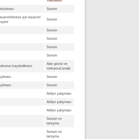
Teknikleri
şturulması
Sunum
l tasarım/herkes için tasarım/
Sunum
seçimi
Sunum
Sunum
Sunum
Sunum
Alan gezisi ve
 dokunun kaydedilmesi
mekansal analiz
ışılması
Sunum
ışılması
Sunum
Atölye çalışması
Atölye çalışması
Atölye çalışması
Sunum ve
tartışma
Sunum ve
tartışma