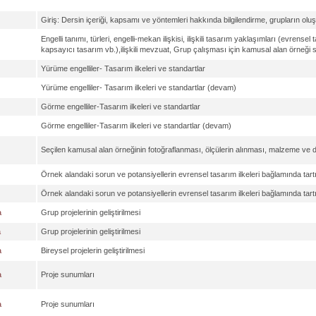
Giriş: Dersin içeriği, kapsamı ve yöntemleri hakkında bilgilendirme, grupların olu
Engelli tanımı, türleri, engelli-mekan ilişkisi, ilişkili tasarım yaklaşımları (evrense
kapsayıcı tasarım vb.),ilişkili mevzuat, Grup çalışması için kamusal alan örneği 
Yürüme engelliler- Tasarım ilkeleri ve standartlar
Yürüme engelliler- Tasarım ilkeleri ve standartlar (devam)
Görme engelliler-Tasarım ilkeleri ve standartlar
Görme engelliler-Tasarım ilkeleri ve standartlar (devam)
Seçilen kamusal alan örneğinin fotoğraflanması, ölçülerin alınması, malzeme ve
Örnek alandaki sorun ve potansiyellerin evrensel tasarım ilkeleri bağlamında tart
Örnek alandaki sorun ve potansiyellerin evrensel tasarım ilkeleri bağlamında tart
a
Grup projelerinin geliştirilmesi
a
Grup projelerinin geliştirilmesi
a
Bireysel projelerin geliştirilmesi
a
Proje sunumları
a
Proje sunumları