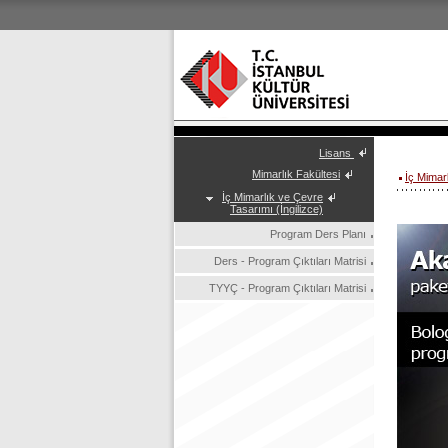
Lisans
Mimarlık Fakültesi
İç Mimar
İç Mimarlık ve Çevre
Tasarımı (İngilizce)
Program Ders Planı
Ders - Program Çıktıları Matrisi
TYYÇ - Program Çıktıları Matrisi