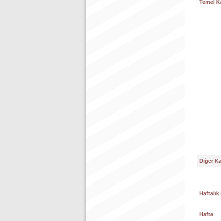
Temel K
Diğer K
Haftalık
Hafta