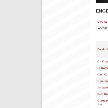
ENGE
Ders Ko
IAD0911
Dersin 
Ön Koşu
Eş Koşul
Özel Koş
Öğretim 
Asistanl
Ders Gün
Görüşme
Yeri