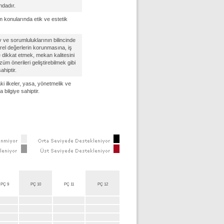
ndadır.
 konularında etik ve estetik
 ve sorumluluklarının bilincinde
ürel değerlerin korunmasına, iş
e dikkat etmek, mekan kalitesini
üm önerileri geliştirebilmek gibi
ahiptir.
i ilkeler, yasa, yönetmelik ve
bilgiye sahiptir.
PÇ 9
PÇ 10
PÇ 11
PÇ 12