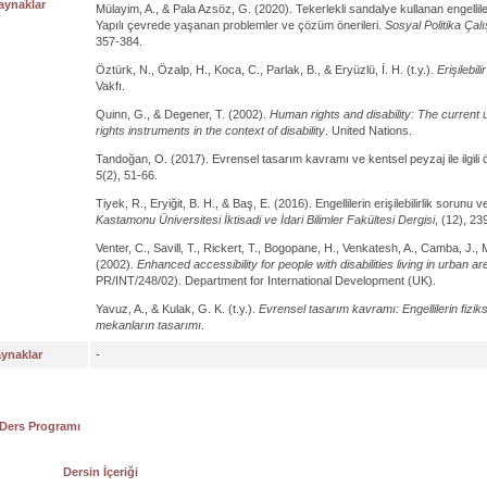
aynaklar
Mülayim, A., & Pala Azsöz, G. (2020). Tekerlekli sandalye kullanan engellil
Yapılı çevrede yaşanan problemler ve çözüm önerileri.
Sosyal Politika Çal
357-384.
Öztürk, N., Özalp, H., Koca, C., Parlak, B., & Eryüzlü, İ. H. (t.y.).
Erişilebil
Vakfı.
Quinn, G., & Degener, T. (2002).
Human rights and disability: The current 
rights instruments in the context of disability
. United Nations.
Tandoğan, O. (2017). Evrensel tasarım kavramı ve kentsel peyzaj ile ilgili 
5
(2), 51-66.
Tiyek, R., Eryiğit, B. H., & Baş, E. (2016). Engellilerin erişilebilirlik sorun
Kastamonu Üniversitesi İktisadi ve İdari Bilimler Fakültesi Dergisi
, (12), 23
Venter, C., Savill, T., Rickert, T., Bogopane, H., Venkatesh, A., Camba, J., 
(2002).
Enhanced accessibility for people with disabilities living in urban a
PR/INT/248/02). Department for International Development (UK).
Yavuz, A., & Kulak, G. K. (t.y.).
Evrensel tasarım kavramı: Engellilerin fizik
mekanların tasarımı
.
aynaklar
-
 Ders Programı
Dersin İçeriği