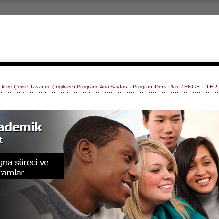
lık ve Çevre Tasarımı (İngilizce) Programı Ana Sayfası
/
Program Ders Planı
/ ENGELLİLER 