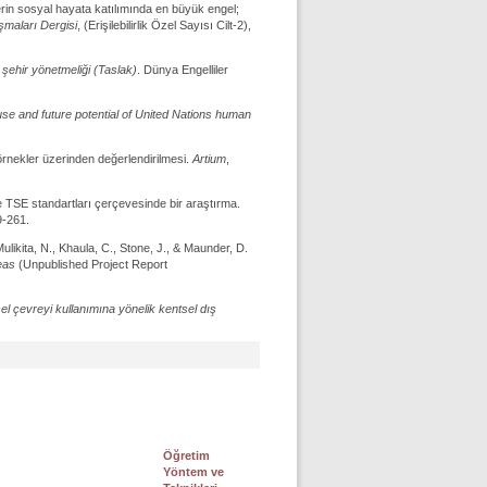
erin sosyal hayata katılımında en büyük engel;
ışmaları Dergisi
, (Erişilebilirlik Özel Sayısı Cilt-2),
ir şehir yönetmeliği (Taslak)
. Dünya Engelliler
use and future potential of United Nations human
örnekler üzerinden değerlendirilmesi.
Artium
,
u ve TSE standartları çerçevesinde bir araştırma.
9-261.
Mulikita, N., Khaula, C., Stone, J., & Maunder, D.
reas
(Unpublished Project Report
sel çevreyi kullanımına yönelik kentsel dış
Öğretim
Yöntem ve