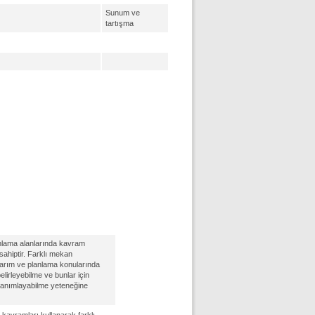
Sunum ve
tartışma
nlama alanlarında kavram
sahiptir. Farklı mekan
sarım ve planlama konularında
elirleyebilme ve bunlar için
 tanımlayabilme yeteneğine