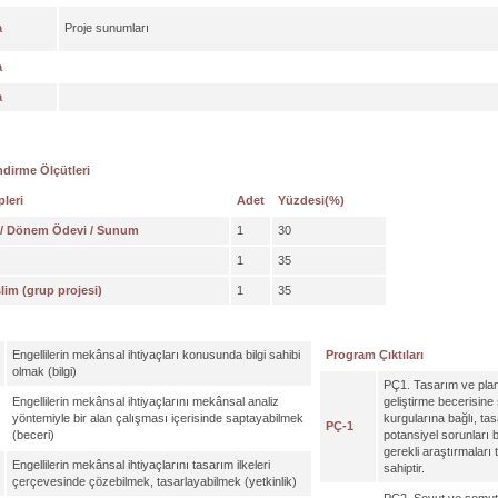
a
Proje sunumları
a
a
dirme Ölçütleri
pleri
Adet
Yüzdesi(%)
 / Dönem Ödevi / Sunum
1
30
1
35
slim (grup projesi)
1
35
Engellilerin mekânsal ihtiyaçları konusunda bilgi sahibi
Program Çıktıları
olmak (bilgi)
PÇ1. Tasarım ve pla
Engellilerin mekânsal ihtiyaçlarını mekânsal analiz
geliştirme becerisine 
yöntemiyle bir alan çalışması içerisinde saptayabilmek
kurgularına bağlı, ta
PÇ-1
(beceri)
potansiyel sorunları b
gerekli araştırmaları
Engellilerin mekânsal ihtiyaçlarını tasarım ilkeleri
sahiptir.
çerçevesinde çözebilmek, tasarlayabilmek (yetkinlik)