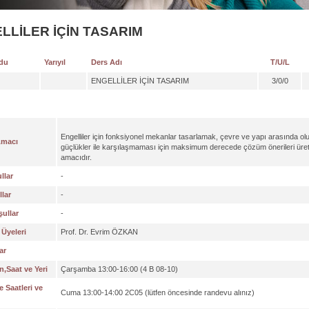
LLİLER İÇİN TASARIM
du
Yarıyıl
Ders Adı
T/U/L
ENGELLİLER İÇİN TASARIM
3/0/0
Engelliler için fonksiyonel mekanlar tasarlamak, çevre ve yapı arasında olu
Amacı
güçlükler ile karşılaşmaması için maksimum derecede çözüm önerileri üre
amacıdır.
llar
-
lar
-
ullar
-
Üyeleri
Prof. Dr. Evrim ÖZKAN
ar
,Saat ve Yeri
Çarşamba 13:00-16:00 (4 B 08-10)
 Saatleri ve
Cuma 13:00-14:00 2C05 (lütfen öncesinde randevu alınız)