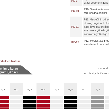
PÇ-9
arası değerlerin farkı
P10. Sanat ve tasarım
PÇ-10
farkındalığa sahiptir.
P11. Mesleğinin görev
olarak, doğal ve kült
PÇ-11
sağlığı ve güvenliğin
arttırmaya yönelik çöz
konularda yetkinliğe s
P12. Meslek alanındak
PÇ-12
standartlar konusunda 
rlilikleri Matrisi
PÇ 1
PÇ 2
PÇ 3
PÇ 4
PÇ 5
PÇ 6
PÇ 7
PÇ 8