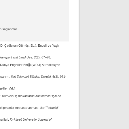
nın sağlanması
D. Çağlayan Gümüş, Ed.). Engelli ve Yaşlı
Transport and Land Use
,
2
(2), 67–78.
 Dünya Engelliler Birliği (WDU) Akreditasyon
tasarımı.
İleri Teknoloji Bilimleri Dergisi
,
6
(3), 971-
lliler Vakfı.
: Kamusal iç mekanlarda irdelenmesi için bir
e ekipmanlarının tasarlanması.
İleri Teknoloji
rileri.
Kırklareli University Journal of