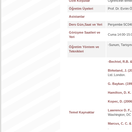
Özel Koşullar
Öğrencinin temel
Öğretim Üyeleri
Prof. Dr. Evrim
Asistanlar
Ders Gün,Saat ve Yeri
Perşembe 5C040
Görüşme Saatleri ve
Cuma 14:00-15:00
Yeri
-Sunum, Tartışma
Öğretim Yöntem ve
Teknikleri
-Bechtel, R.B. 
Birkeland, J. (2
Ltd.:London.
G. Baykan. (199
Hamilton, D. K.
Kopec, D. (2006
Lawrence D. F., 
Temel Kaynaklar
Washington, DC :
Marcus, C. C. &
.