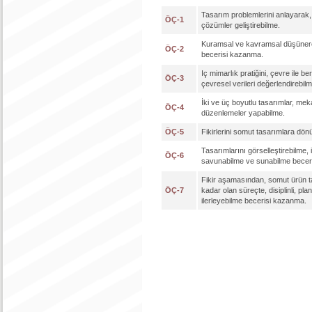
Tasarım problemlerini anlayarak, 
ÖÇ-1
çözümler geliştirebilme.
Kuramsal ve kavramsal düşünere
ÖÇ-2
becerisi kazanma.
Iç mimarlık pratiğini, çevre ile be
ÖÇ-3
çevresel verileri değerlendirebilm
İki ve üç boyutlu tasarımlar, me
ÖÇ-4
düzenlemeler yapabilme.
ÖÇ-5
Fikirlerini somut tasarımlara dön
Tasarımlarını görselleştirebilme, 
ÖÇ-6
savunabilme ve sunabilme beceri
Fikir aşamasından, somut ürün 
ÖÇ-7
kadar olan süreçte, disiplinli, pla
ilerleyebilme becerisi kazanma.