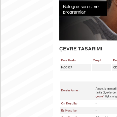
ÇEVRE TASARIMI
Ders Kodu
Yarıyıl
De
IAD0927
ÇE
Amaç, iç mimarlık
Dersin Amacı
farklı ölçeklerde
çevre"
ilişkisini
Ön Koşullar
-
Eş Koşullar
-