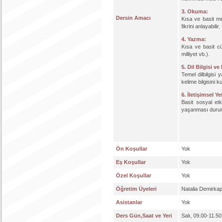
3. Okuma:
Dersin Amacı
Kısa ve basit met
fikrini anlayabilir.
4. Yazma:
Kısa ve basit cüm
milliyet vb.).
5. Dil Bilgisi ve
Temel dilbilgisi 
kelime bilgisini k
6. İletişimsel Yet
Basit sosyal etk
yaşanması durumun
Ön Koşullar
Yok
Eş Koşullar
Yok
Özel Koşullar
Yok
Öğretim Üyeleri
Natalia Demirkapı
Asistanlar
Yok
Ders Gün,Saat ve Yeri
Salı, 09.00-11.5