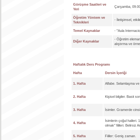
Görüşme Saatleri ve
Çarşamba, 09.00
Yeri
Öğretim Yöntem ve
- İletişimsel, et
Teknikleri
Temel Kaynaklar
- "Aula Internaci
- Öğretim elemanı
Diğer Kaynaklar
alıştırma ve örne
Haftalık Ders Programı
Hafta
Dersin İçeriği
1. Hafta
Alfabe. Selamlaşma ve V
2. Hafta
Kişisel bilgiler. Basit 
3. Hafta
İsimler. Gramerde cinsiye
İsimlerin çoğul halleri. 
4. Hafta
olmak'’ fiilleri. Belirsiz Ar
5. Hafta
Fiiller: Geniş zaman.