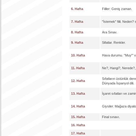
6. Hafta
Fiiller: Geniş zaman.
7. Hafta
"İstemek" fiili. Neden?
8. Hafta
Ara Sınav.
9. Hafta
Sifatlar. Renkler.
10. Hafta
Hava durumu. "Muy"’ v
11. Hafta
Ne?, Hangi?, Nerede?, 
Sıfatların üstünlük dere
12. Hafta
Dünyada İspanyol dili.
13. Hafta
İşaret sıfatları ve zamirle
14. Hafta
Giysiler. Mağaza diyalog
15. Hafta
Final sınavı.
16. Hafta
17. Hafta