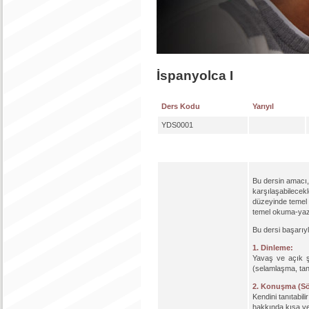
İspanyolca I
Ders Kodu
Yarıyıl
YDS0001
Bu dersin amacı, 
karşılaşabilecekl
düzeyinde temel d
temel okuma-yazm
Bu dersi başarıy
1. Dinleme:
Yavaş ve açık şe
(selamlaşma, tanı
2. Konuşma (Söz
Kendini tanıtabili
hakkında kısa ve 