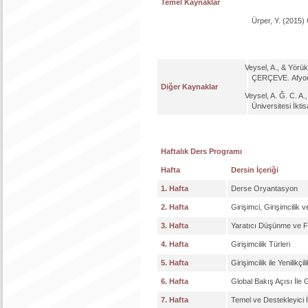
Temel Kaynaklar
Ürper, Y. (2015) 
Veysel, A., & Yö
ÇERÇEVE. Afyon Ko
Diğer Kaynaklar
Veysel, A. Ğ. C. A.,
Üniversitesi İktis
Haftalık Ders Programı
Hafta
Dersin İçeriği
1. Hafta
Derse Oryantasyon
2. Hafta
Girişimci, Girişimcilik v
3. Hafta
Yaratıcı Düşünme ve F
4. Hafta
Girişimcilik Türleri
5. Hafta
Girişimcilik ile Yenilikçil
6. Hafta
Global Bakış Açısı İle G
7. Hafta
Temel ve Destekleyici 