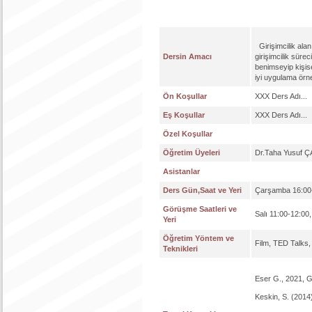
Girişimcilik alan
Dersin Amacı
girişimcilik sürec
benimseyip kişise
iyi uygulama örne
Ön Koşullar
XXX Ders Adı...
Eş Koşullar
XXX Ders Adı...
Özel Koşullar
Öğretim Üyeleri
Dr.Taha Yusuf 
Asistanlar
Ders Gün,Saat ve Yeri
Çarşamba 16:00
Görüşme Saatleri ve
Salı 11:00-12:0
Yeri
Öğretim Yöntem ve
Film, TED Talks,
Teknikleri
Eser G., 2021, Gü
Keskin, S. (2014)