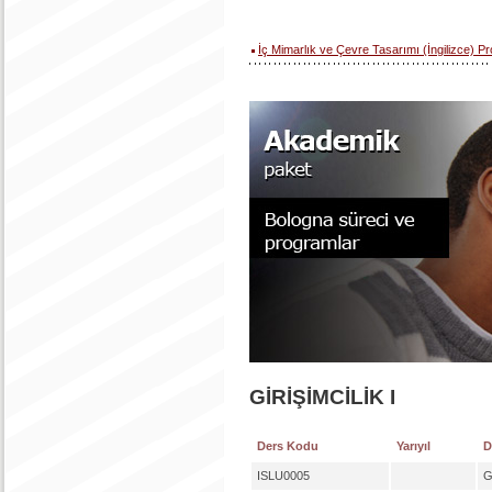
İç Mimarlık ve Çevre Tasarımı (İngilizce) P
GİRİŞİMCİLİK I
Ders Kodu
Yarıyıl
D
ISLU0005
G