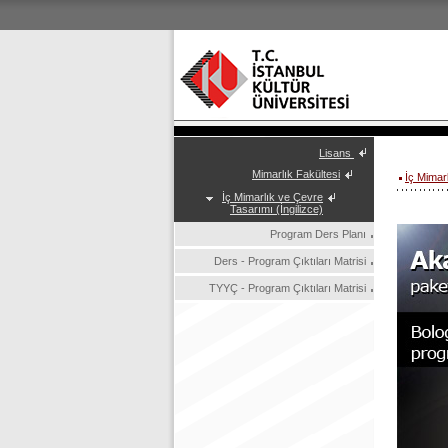
Lisans
Mimarlık Fakültesi
İç Mimar
İç Mimarlık ve Çevre
Tasarımı (İngilizce)
Program Ders Planı
Ders - Program Çıktıları Matrisi
TYYÇ - Program Çıktıları Matrisi