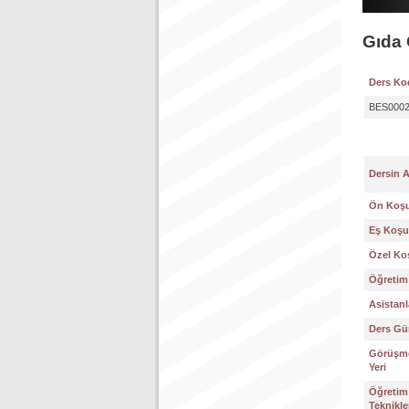
Gıda 
Ders Ko
BES000
Dersin 
Ön Koşu
Eş Koşul
Özel Koş
Öğretim 
Asistanl
Ders Gün
Görüşme
Yeri
Öğretim
Teknikle