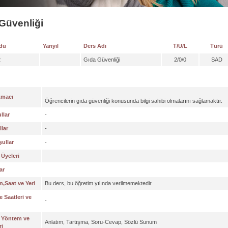
Güvenliği
du
Yarıyıl
Ders Adı
T/U/L
Türü
2
Gıda Güvenliği
2/0/0
SAD
Amacı
Öğrencilerin gıda güvenliği konusunda bilgi sahibi olmalarını sağlamaktır.
llar
-
lar
-
ullar
-
Üyeleri
ar
,Saat ve Yeri
Bu ders, bu öğretim yılında verilmemektedir.
 Saatleri ve
-
 Yöntem ve
Anlatım, Tartışma, Soru-Cevap, Sözlü Sunum
ri