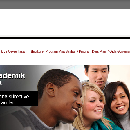
lık ve Çevre Tasarımı (İngilizce) Programı Ana Sayfası
/
Program Ders Planı
/ Gıda Güvenliğ