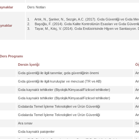
aynaklar
Ders Notları
1. Artık, N., Şanlıer, N., Sezgin, A.C. (2017). Gıda Güvenliği ve Gıda Mev
2. Başoğlu, F. (2014). Gıda Kalite Kontrolünün Esasları ve Gıda Güvenliği
aynaklar
3. Tayar, M., Kılıç, V. (2014). Gıda Endüstrisinde Hijyen ve Sanitasyon. 
 Ders Programı
Dersin İçeriği
Öğ
Gıda güvenliği ile ilgili tanımlar, gıda güvenliğinin önemi
An
Gıda güvenliği ile ilgili kuruluşlar ve mevzuat (TR ve AB)
An
Gıda kaynaklı tehlikeler (Biyolojik/Kimyasal/Fiziksel tehlikeler)
An
Gıda kaynaklı tehlikeler (Biyolojik/Kimyasal/Fiziksel tehlikeler)
An
Gıdalarda Temel İşleme Teknolojileri ve Ürün Güvenliği
An
Gıdalarda Temel İşleme Teknolojileri ve Ürün Güvenliği
An
Ara sınav
Sı
Gıda kaynaklı patojenler
An