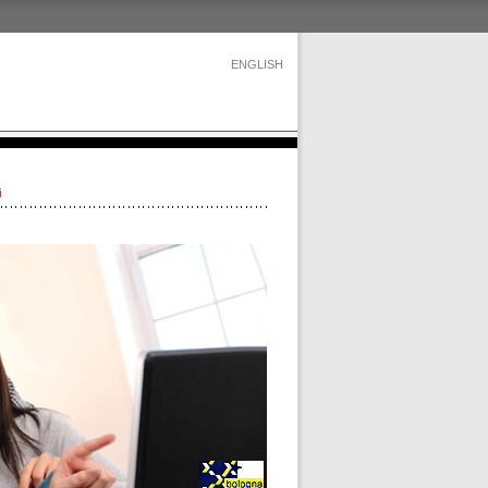
ENGLISH
i