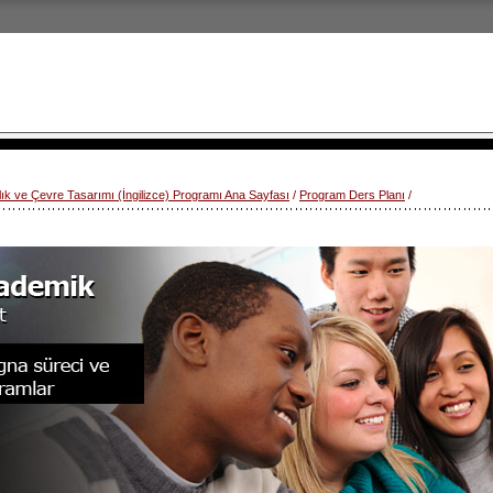
lık ve Çevre Tasarımı (İngilizce) Programı Ana Sayfası
/
Program Ders Planı
/