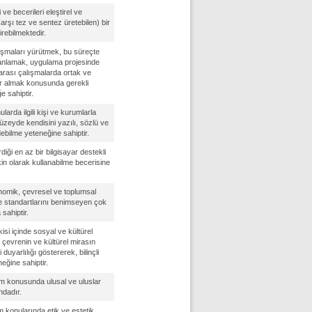
gi ve becerileri eleştirel ve
 karşı tez ve sentez üretebilen) bir
rebilmektedir.
alışmaları yürütmek, bu süreçte
planlamak, uygulama projesinde
 arası çalışmalarda ortak ve
ar almak konusunda gerekli
e sahiptir.
nularda ilgili kişi ve kurumlarla
düzeyde kendisini yazılı, sözlü ve
debilme yeteneğine sahiptir.
diği en az bir bilgisayar destekli
in olarak kullanabilme becerisine
onomik, çevresel ve toplumsal
 ve standartlarını benimseyen çok
sahiptir.
isi içinde sosyal ve kültürel
l çevrenin ve kültürel mirasın
uyarlılığı göstererek, bilinçli
eğine sahiptir.
m konusunda ulusal ve uluslar
ndadır.
 konularında etik ve estetik