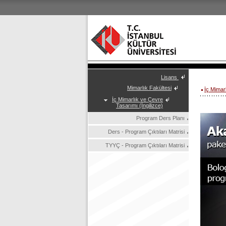
Lisans
Mimarlık Fakültesi
İç Mimar
İç Mimarlık ve Çevre
Tasarımı (İngilizce)
Program Ders Planı
Ders - Program Çıktıları Matrisi
TYYÇ - Program Çıktıları Matrisi