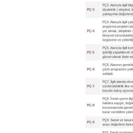
PÇ3. Alanıyla ilgili bil
PÇ-3
diyalektik ( eleştirel,
yaklaşımla değerlendi
PÇ4. Alanıyla ilgili ç
araştırma projeleri 
PÇ-4
yer almak, disiplinler
bireysel sorumlulukl
özgüvene ve yetkinliğ
PÇ5. Alanıyla ilgili ko
PÇ-5
işbirliği yapabilecek 
görsel olarak ifade e
PÇ6. Alanının gerektir
PÇ-6
çizim programını yetk
sahiptir.
PÇ7. İlgili alanda ek
PÇ-7
sürdürülebilirlik ilke
boyutlu bakış açısına 
PÇ8. İnsan-çevre ilişk
haklara saygılı, doğa
PÇ-8
korunmasında gerekli d
karar verebilme yeten
PÇ9. Sanat ve tasarı
PÇ-9
arası değerlerin farkı
P10. Sanat ve tasarım