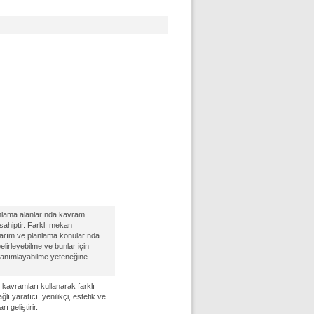
nlama alanlarında kavram
sahiptir. Farklı mekan
sarım ve planlama konularında
elirleyebilme ve bunlar için
 tanımlayabilme yeteneğine
kavramları kullanarak farklı
ı yaratıcı, yenilikçi, estetik ve
 geliştirir.