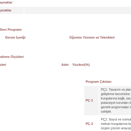
aynaklar
aynaklar
 Ders Programı
Dersin İçeriği
Öğretim Yöntem ve Teknikleri
dirme Ölçütleri
pleri
Adet
Yüzdesi(%)
Program Çıktıları
PÇ1. Tasarım ve pla
geliştirme becerisine 
kurgularına bağlı, ta
PÇ-1
potansiyel sorunları b
gerekli araştırmaları
sahiptir.
PÇ2. Soyut ve somut 
PÇ-2
mekan kurgularına bağl
özgün çözüm arayışları