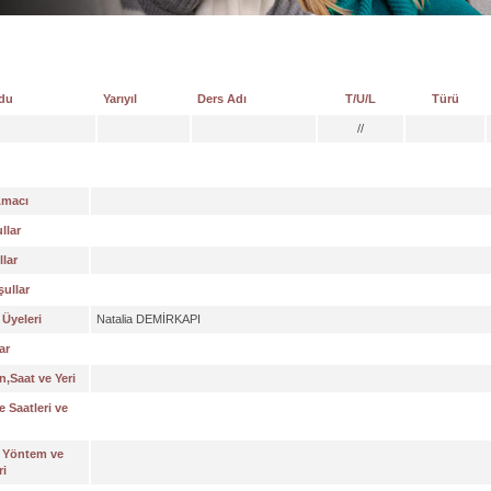
du
Yarıyıl
Ders Adı
T/U/L
Türü
//
Amacı
llar
lar
ullar
Üyeleri
Natalia DEMİRKAPI
ar
,Saat ve Yeri
 Saatleri ve
 Yöntem ve
ri