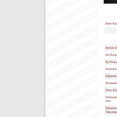
Ders Ko
Dersin 
Ön Koşu
Eş Koşul
Özel Koş
Öğretim 
Asistanl
Ders Gün
Görüşme
Yeri
Öğretim
Teknikle