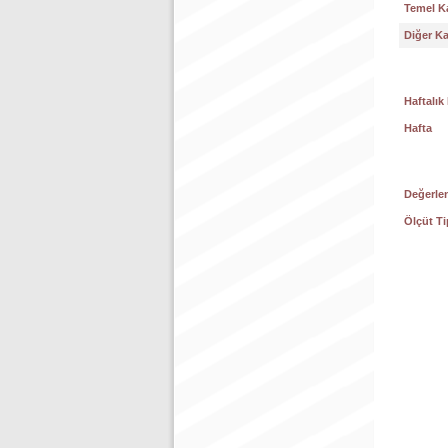
Temel K
Diğer K
Haftalık
Hafta
Değerlen
Ölçüt Ti