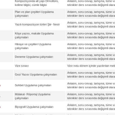
Kompozisyonda alt yapı Dil kültürü,
Anlatım, soru-cevap, tartışma, tüme 
kelime bilgisi, cümle bilgisi
teknikler ders sırasında değişimli olarak
Plan ve plan çeşitleri Uygulama
Anlatım, soru-cevap, tartışma, tüme 
çalışmaları
teknikler ders sırasında değişimli olarak
Anlatım, soru-cevap, tartışma, tüme 
Yazılı kompozisyon türleri Şiir- Nesir
teknikler ders sırasında değişimli olarak
Köşe yazısı, makale Uygulama
Anlatım, soru-cevap, tartışma, tüme 
çalışmaları
teknikler ders sırasında değişimli olarak
Hikaye ve çeşitleri Uygulama
Anlatım, soru-cevap, tartışma, tüme 
çalışmaları
teknikler ders sırasında değişimli olarak
Anlatım, soru-cevap, tartışma, tüme 
Deneme Uygulama çalışmaları
teknikler ders sırasında değişimli olarak
Vize sınavı
Vize notu dönem içinde yazdırılan meti
Anlatım, soru-cevap, tartışma, tüme 
Gezi Yazısı Uygulama çalışmaları
teknikler ders sırasında değişimli olarak
Anlatım, soru-cevap, tartışma, tüme 
a
Sohbet Uygulama çalışmaları
teknikler ders sırasında değişimli olarak
Mülakat- Röportaj Uygulama
Anlatım, soru-cevap, tartışma, tüme 
a
çalışmaları
teknikler ders sırasında değişimli olarak
Anlatım, soru-cevap, tartışma, tüme 
a
Biyografi Uygulama çalışmaları
teknikler ders sırasında değişimli olarak