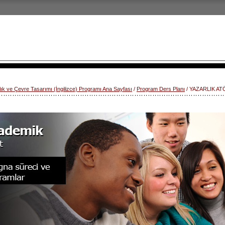
lık ve Çevre Tasarımı (İngilizce) Programı Ana Sayfası
/
Program Ders Planı
/ YAZARLIK AT