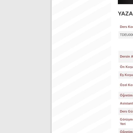
YAZA
Ders Ko
TDEU00
Dersin 
Ön Koşu
Eş Koşul
Özel Koş
Öğretim 
Asistanl
Ders Gün
Görüşme
Yeri
Öğretim