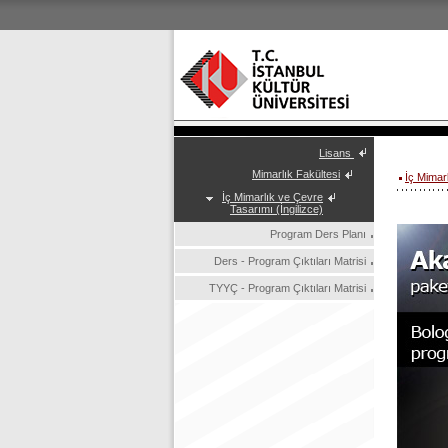
Lisans
Mimarlık Fakültesi
İç Mimar
İç Mimarlık ve Çevre
Tasarımı (İngilizce)
Program Ders Planı
Ders - Program Çıktıları Matrisi
TYYÇ - Program Çıktıları Matrisi