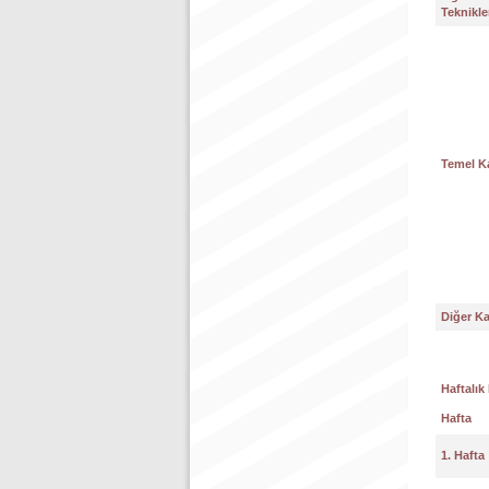
Teknikle
Temel K
Diğer K
Haftalık
Hafta
1. Hafta