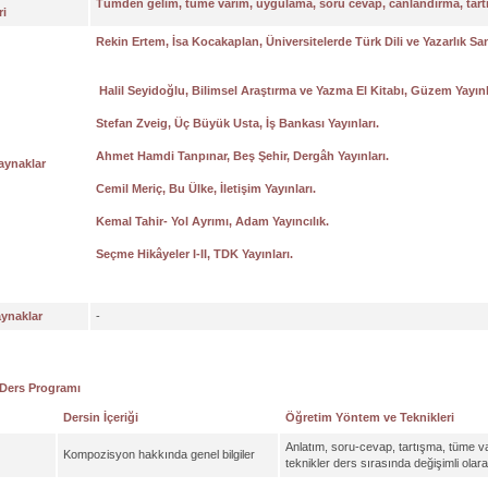
Tümden gelim,
tüme varım, uygulama, soru cevap, canlandırma, tartı
ri
Rekin Ertem, İsa Kocakaplan, Üniversitelerde Türk Dili ve Yazarlık Sana
Halil Seyidoğlu, Bilimsel Araştırma ve Yazma El Kitabı, Güzem Yayınl
Stefan Zveig, Üç Büyük Usta, İş Bankası Yayınları.
Ahmet Hamdi Tanpınar, Beş Şehir, Dergâh Yayınları.
aynaklar
Cemil Meriç, Bu Ülke, İletişim Yayınları.
Kemal Tahir- Yol Ayrımı, Adam Yayıncılık.
Seçme Hikâyeler I-II
, TDK Yayınları.
aynaklar
-
 Ders Programı
Dersin İçeriği
Öğretim Yöntem ve Teknikleri
Anlatım, soru-cevap, tartışma, tüme 
Kompozisyon hakkında genel bilgiler
teknikler ders sırasında değişimli olarak