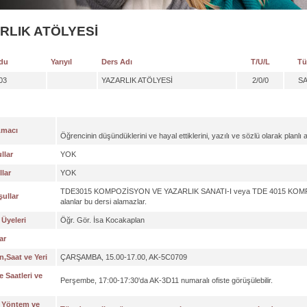
RLIK ATÖLYESİ
du
Yarıyıl
Ders Adı
T/U/L
Tü
03
YAZARLIK ATÖLYESİ
2/0/0
S
Amacı
Öğrencinin düşündüklerini ve hayal ettiklerini, yazılı ve sözlü olarak planlı 
llar
YOK
lar
YOK
TDE3015 KOMPOZİSYON VE YAZARLIK SANATI-I veya TDE 4015 KOMPO
ullar
alanlar bu dersi alamazlar.
Üyeleri
Öğr. Gör. İsa Kocakaplan
ar
,Saat ve Yeri
ÇARŞAMBA, 15.00-17.00, AK-5C0709
 Saatleri ve
Perşembe, 17:00-17:30'da AK-3D11 numaralı ofiste görüşülebilir.
 Yöntem ve