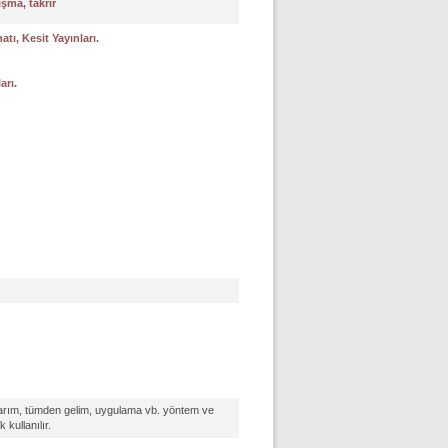
şma, takrir
tı, Kesit Yayınları.
arı.
varım, tümden gelim, uygulama vb. yöntem ve
 kullanılır.