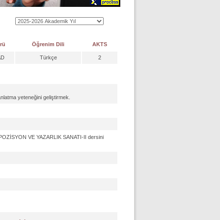
rü
Öğrenim Dili
AKTS
AD
Türkçe
2
anlatma yeteneğini geliştirmek.
ZİSYON VE YAZARLIK SANATI-II dersini