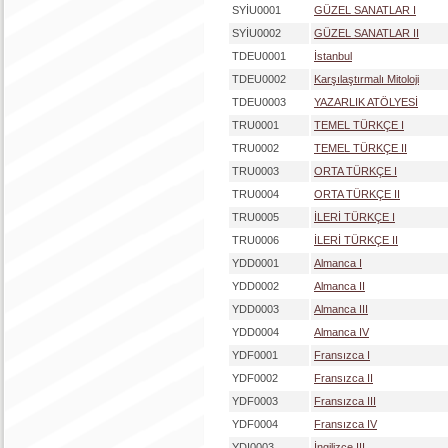
SYİU0001
GÜZEL SANATLAR I
SYİU0002
GÜZEL SANATLAR II
TDEU0001
İstanbul
TDEU0002
Karşılaştırmalı Mitoloji
TDEU0003
YAZARLIK ATÖLYESİ
TRU0001
TEMEL TÜRKÇE I
TRU0002
TEMEL TÜRKÇE II
TRU0003
ORTA TÜRKÇE I
TRU0004
ORTA TÜRKÇE II
TRU0005
İLERİ TÜRKÇE I
TRU0006
İLERİ TÜRKÇE II
YDD0001
Almanca I
YDD0002
Almanca II
YDD0003
Almanca III
YDD0004
Almanca IV
YDF0001
Fransızca I
YDF0002
Fransızca II
YDF0003
Fransızca III
YDF0004
Fransızca IV
YDI0003
İngilizce III