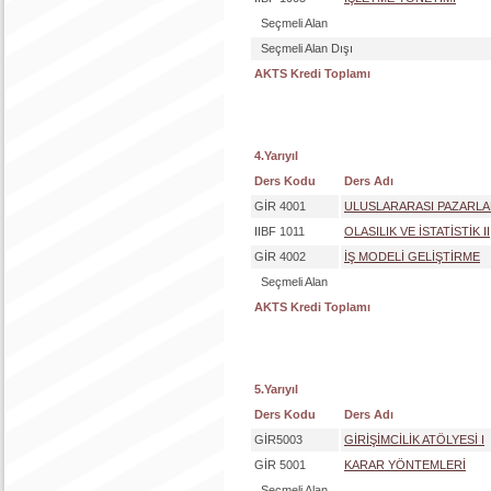
Seçmeli Alan
Seçmeli Alan Dışı
AKTS Kredi Toplamı
4.Yarıyıl
Ders Kodu
Ders Adı
GİR 4001
ULUSLARARASI PAZARL
IIBF 1011
OLASILIK VE İSTATİSTİK II
GİR 4002
İŞ MODELİ GELİŞTİRME
Seçmeli Alan
AKTS Kredi Toplamı
5.Yarıyıl
Ders Kodu
Ders Adı
GİR5003
GİRİŞİMCİLİK ATÖLYESİ I
GİR 5001
KARAR YÖNTEMLERİ
Seçmeli Alan