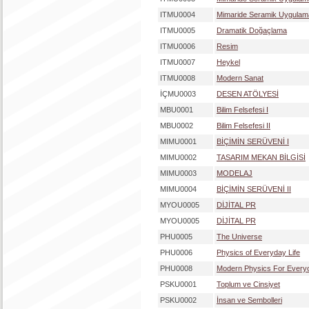
ITMU0004
Mimaride Seramik Uygulamal
ITMU0005
Dramatik Doğaçlama
ITMU0006
Resim
ITMU0007
Heykel
ITMU0008
Modern Sanat
İÇMU0003
DESEN ATÖLYESİ
MBU0001
Bilim Felsefesi I
MBU0002
Bilim Felsefesi II
MIMU0001
BİÇİMİN SERÜVENİ I
MIMU0002
TASARIM MEKAN BİLGİSİ
MIMU0003
MODELAJ
MIMU0004
BİÇİMİN SERÜVENİ II
MYOU0005
DİJİTAL PR
MYOU0005
DİJİTAL PR
PHU0005
The Universe
PHU0006
Physics of Everyday Life
PHU0008
Modern Physics For Every
PSKU0001
Toplum ve Cinsiyet
PSKU0002
İnsan ve Sembolleri