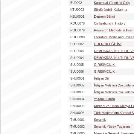
IEU0002
Kurumsal Yönetime Giriş
IKTU0002
Sürdürülebilir Kalkınma
INSU0001
Deprem Bilinci
IRDU0078
Civilizations in History
IRDU0079
Research Methods in Intern
IRDU0080
Literature,Media and Politic
ISLU0002
LİDERLİK EĞİTİMİ
ISLU0004
DEMOKRASİ KÜLTÜRÜ V
ISLU0004
DEMOKRASİ KÜLTÜRÜ V
ISLU0005
GİRİŞİMCİLİK I
ISLU0006
GİRİŞİMCİLİK II
ISNU0001
İletişim Dili
ISNU0002
İletişim Metinleri Çözümlemel
ISNU0003
İletişim Metinleri Çözümlemel
ISNU0004
Yaşam Kültürü
ISNU0005
Küresel ve Ulusal Medya 
ISNU0006
Türk Medyasının Küresel So
ITMU0001
Seramik
ITMU0002
Seramik Yüzey Tasarımı
ITMU0003
Mimaride Seramik Uygulama