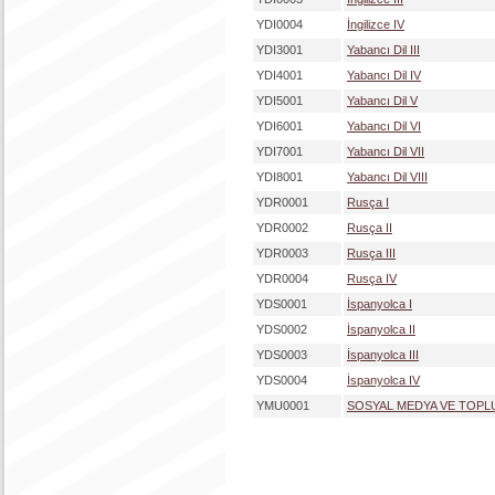
YDI0004
İngilizce IV
YDI3001
Yabancı Dil III
YDI4001
Yabancı Dil IV
YDI5001
Yabancı Dil V
YDI6001
Yabancı Dil VI
YDI7001
Yabancı Dil VII
YDI8001
Yabancı Dil VIII
YDR0001
Rusça I
YDR0002
Rusça II
YDR0003
Rusça III
YDR0004
Rusça IV
YDS0001
İspanyolca I
YDS0002
İspanyolca II
YDS0003
İspanyolca III
YDS0004
İspanyolca IV
YMU0001
SOSYAL MEDYA VE TOPL