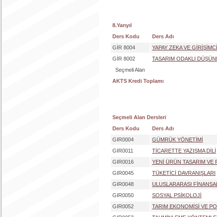
8.Yarıyıl
Ders Kodu
Ders Adı
GİR 8004
YAPAY ZEKA VE GİRİŞİMCİ
GİR 8002
TASARIM ODAKLI DÜŞÜ
Seçmeli Alan
AKTS Kredi Toplamı
Seçmeli Alan Dersleri
Ders Kodu
Ders Adı
GIR0004
GÜMRÜK YÖNETİMİ
GIR0011
TİCARETTE YAZIŞMA DİLİ
GIR0016
YENİ ÜRÜN TASARIM VE
GIR0045
TÜKETİCİ DAVRANIŞLARI
GIR0048
ULUSLARARASI FİNANSA
GIR0050
SOSYAL PSİKOLOJİ
GIR0052
TARIM EKONOMİSİ VE PO