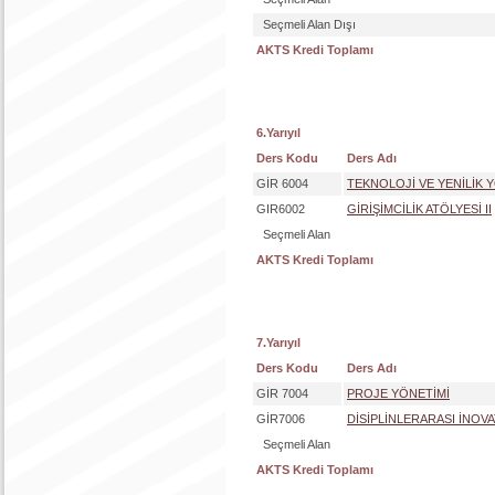
Seçmeli Alan Dışı
AKTS Kredi Toplamı
6.Yarıyıl
Ders Kodu
Ders Adı
GİR 6004
TEKNOLOJİ VE YENİLİK 
GIR6002
GİRİŞİMCİLİK ATÖLYESİ II
Seçmeli Alan
AKTS Kredi Toplamı
7.Yarıyıl
Ders Kodu
Ders Adı
GİR 7004
PROJE YÖNETİMİ
GİR7006
DİSİPLİNLERARASI İNOVA
Seçmeli Alan
AKTS Kredi Toplamı