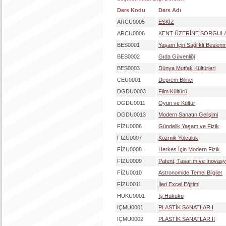
Ders Kodu
Ders Adı
ARCU0005
ESKİZ
ARCU0006
KENT ÜZERİNE SORGUL
BES0001
Yaşam İçin Sağlıklı Beslen
BES0002
Gıda Güvenliği
BES0003
Dünya Mutfak Kültürleri
CEU0001
Deprem Bilinci
DGDU0003
Film Kültürü
DGDU0011
Oyun ve Kültür
DGDU0013
Modern Sanatın Gelişimi
FİZU0006
Gündelik Yaşam ve Fizik
FİZU0007
Kozmik Yolculuk
FİZU0008
Herkes İçin Modern Fizik
FİZU0009
Patent, Tasarım ve İnovas
FİZU0010
Astronomide Temel Bilgiler
FİZU0011
İleri Excel Eğitimi
HUKU0001
İş Hukuku
IÇMU0001
PLASTİK SANATLAR I
IÇMU0002
PLASTİK SANATLAR II