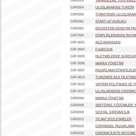
GIR0053
TAHMİNLEME YÖNTEMLE
GIR0054
ULUSLARARASI TURİZM
GIR0059
TÜRKİYENİN ULUSLARARA
GIR0062
START-UP HUKUKU
GIR0063
EKOSİSTEM DENEYİM PAY
GIR7006
DİSİPLİNLERARASI İNOVA
GİR 0001
AİLE ANAYASASI
GİR 0003
FUARCILIK
GİR 0005
İŞLETMELERDE SÜRDÜRÜ
GİR 0006
MARKA YÖNETİMİ
GİR 0007
PAZARLAMA STRATEJİLE
GİR 0014
TURİZMDE AİLE İŞLETME
GİR 0015
YATIRIM POLİTİKASI VE 
GİR 0017
ULUSLARARASI GİRİŞİMC
GİR0006
MARKA YÖNETİMİ
GİR0008
SEKTÖREL ÇÖZÜMLER: 
GİR0009
SOSYAL GİRİŞİMCİLİK
GİR0013
TİCARİ SÖZLEŞMELER
GİR0019
GİRİŞİMSEL PAZARLAMA
GİR0020
GİRİŞİMCİLİKTE BÜYÜME