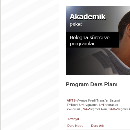
Program Ders Planı
AKTS=
Avrupa Kredi Transfer Sistemi
T=
Teori,
U=
Uygulama,
L=
Laboratuar
Z=
Zorunlu,
SA=
Seçmeli Alan,
SAD=
Seçmeli A
1.Yarıyıl
Ders Kodu
Ders Adı