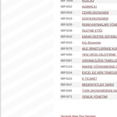
IIBF 0056
RUSÇA II
IIBF0002
ALMANCA I
IIBF0009 -
ÇEVRE EKONOMİSİ
IIBF0018 -
DÜNYA EKONOMİSİ
IIBF0035 -
İNSAN KAYNAKLARI YÖNE
IIBF0038 -
İŞLETME ETİĞİ
IIBF0042 -
KARAR DESTEK SİSTEML
IIBF0043 -
Kriz Ekonomisi
IIBF0079
AİLE ŞİRKETLERİNDE K
IIBF0096 -
YENİ ÜRÜN GELİŞTİRME 
IIBF0097
GİRİŞİMCİLİĞİN TEMELLE
IIBF0103 -
MAKİNE ÖĞRENMESİNE G
IIBF0104
EXCEL İLE VERİ TEMİZL
İİBF0020
E-TİCARET
İİBF0047
MEDENİYETLER TARİHİ
İİBF0065
TÜRK EKONOMİSİNDE AİL
İİBF0073
YENİLİK YÖNETİMİ
Seçmeli Alan Dışı Dersleri