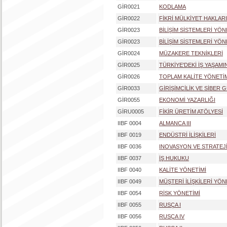
GİR0021
KODLAMA
GİR0022
FİKRİ MÜLKİYET HAKLAR
GİR0023
BİLİŞİM SİSTEMLERİ YÖN
GİR0023
BİLİŞİM SİSTEMLERİ YÖN
GİR0024
MÜZAKERE TEKNİKLERİ
GİR0025
TÜRKİYE'DEKİ İŞ YAŞAMI
GİR0026
TOPLAM KALİTE YÖNETİ
GİR0033
GİRİŞİMCİLİK VE SİBER
GİR0055
EKONOMİ YAZARLIĞI
GİRU0005
FİKİR ÜRETİM ATÖLYESİ
IIBF 0004
ALMANCA III
IIBF 0019
ENDÜSTRİ İLİŞKİLERİ
IIBF 0036
INOVASYON VE STRATEJ
IIBF 0037
İŞ HUKUKU
IIBF 0040
KALİTE YÖNETİMİ
IIBF 0049
MÜŞTERİ İLİŞKİLERİ YÖN
IIBF 0054
RİSK YÖNETİMİ
IIBF 0055
RUSÇA I
IIBF 0056
RUSÇA IV