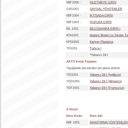
IIBF1006 -
İŞLETMEYE GİRİŞ
GIR1001
SAYISAL YÖNTEMLER
IIBF1004 -
İKTİSADA GİRİŞ
IIBF1003 -
HUKUKA GİRİŞ
BİL 1001
BİLGİSAYARA GİRİŞ I
ATA1001
Atatürk İlkeleri ve İnkılap Tar
KPD0001
Kariyer Planlama
TR1001
Türkçe I
*Yabancı Dil I
AKTS Kredi Toplamı
*Aşağıdaki derslerden biri plana eklenir.
YDI1001
Yabancı Dil I (İngilizce)
YDD1001
Yabancı Dil I (Almanca)
YDF1001
Yabancı Dil I (Fransızca)
2.Yarıyıl
Ders Kodu
Ders Adı
IIBF 1001
ARAŞTIRMA YÖNTEMLER