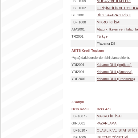
IIBF 1009
MUHASEBE İLKELERİ
IIBF 1002
GİRİŞİMCİLİK VE UYGUL
BİL 2001
BİLGİSAYARA GİRİŞ II
IIBF 1008
MİKRO İKTİSAT
ATA2001
Atatürk İlkeleri ve İnkılap Tar
TR2001
Türkçe II
*Yabancı Dil II
AKTS Kredi Toplamı
*Aşağıdaki derslerden biri plana eklenir.
YDI2001
Yabancı Dil II (İngilizce)
YDI2001
Yabancı Dil II (Almanca)
YDF2001
Yabancı Dil II (Fransızca)
3.Yarıyıl
Ders Kodu
Ders Adı
IIBF1007 -
MAKRO İKTİSAT
GIR3001
PAZARLAMA
IIBF1010 -
OLASILIK VE İSTATİSTİK I
IIBF 1005
İŞLETME YÖNETİMİ