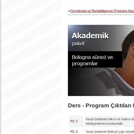
Fizyoterapi ve Rehabilitasyon Programı Ana
Ders - Program Çıktıları 
İnsan bedenini mikro ve makro düz
PÇ-1
etkileşimlerini inceleyebilir.
PÇ-2
İnsan bedenini fiziksel yapı temel