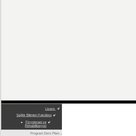
Lisans
Sağlık Bilimleri Fakültesi
Fizyoterapi ve
Rehabilitasyon
Program Ders Planı