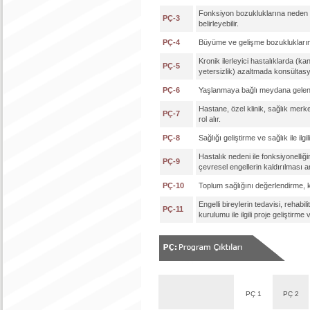
Fonksiyon bozukluklarına neden ol
PÇ-3
belirleyebilir.
PÇ-4
Büyüme ve gelişme bozukluklarında
Kronik ilerleyici hastalıklarda (kan
PÇ-5
yetersizlik) azaltmada konsültasyon
PÇ-6
Yaşlanmaya bağlı meydana gelen pr
Hastane, özel klinik, sağlık merke
PÇ-7
rol alır.
PÇ-8
Sağlığı geliştirme ve sağlık ile ilg
Hastalık nedeni ile fonksiyonelli
PÇ-9
çevresel engellerin kaldırılması a
PÇ-10
Toplum sağlığını değerlendirme, kor
Engelli bireylerin tedavisi, reha
PÇ-11
kurulumu ile ilgili proje geliştirme
PÇ 1
PÇ 2