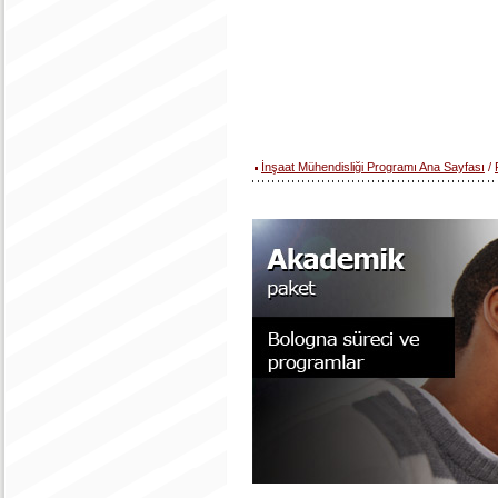
İnşaat Mühendisliği Programı Ana Sayfası
/