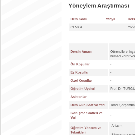
Yöneylem Araştırması
Ders Kodu
Yarıyıl
Ders
CE5004
Yöne
Dersin Amacı
Öğrencilere, inşa
bilimsel karar v
Ön Koşullar
-
Eş Koşullar
-
Özel Koşullar
-
Öğretim Üyeleri
Prof. Dr. TURG
Asistanlar
-
Ders Gün,Saat ve Yeri
Teori: Çarşamba
Görüşme Saatleri ve
-
Yeri
-Anlatım,
Öğretim Yöntem ve
Teknikleri
-Bilgisayarla çal