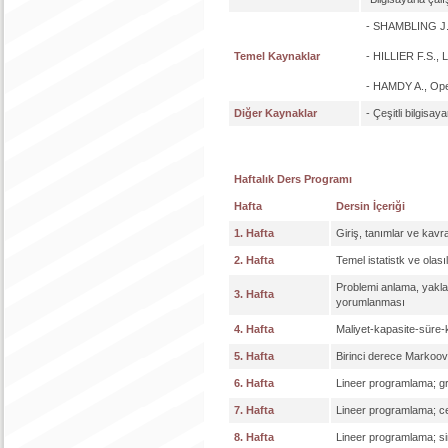
- SHAMBLING J.
Temel Kaynaklar
- HILLIER F.S., 
- HAMDY A., Oper
Diğer Kaynaklar
- Çeşitli bilgisay
Haftalık Ders Programı
Hafta
Dersin İçeriği
1. Hafta
Giriş, tanımlar ve kavr
2. Hafta
Temel istatistk ve olası
Problemi anlama, yakl
3. Hafta
yorumlanması
4. Hafta
Maliyet-kapasite-süre-ka
5. Hafta
Birinci derece Markoov 
6. Hafta
Lineer programlama; g
7. Hafta
Lineer programlama; c
8. Hafta
Lineer programlama; s