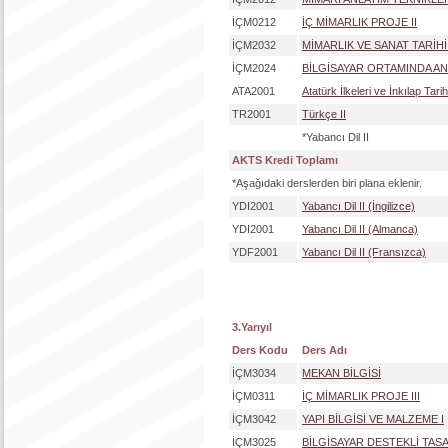
İÇM0212
İÇ MİMARLIK PROJE II
İÇM2032
MİMARLIK VE SANAT TARİHİ 
İÇM2024
BİLGİSAYAR ORTAMINDA AN
ATA2001
Atatürk İlkeleri ve İnkılap Tarihi
TR2001
Türkçe II
*Yabancı Dil II
AKTS Kredi Toplamı
*Aşağıdaki derslerden biri plana eklenir.
YDI2001
Yabancı Dil II (İngilizce)
YDI2001
Yabancı Dil II (Almanca)
YDF2001
Yabancı Dil II (Fransızca)
3.Yarıyıl
Ders Kodu
Ders Adı
İÇM3034
MEKAN BİLGİSİ
İÇM0311
İÇ MİMARLIK PROJE III
İÇM3042
YAPI BİLGİSİ VE MALZEME I
İÇM3025
BİLGİSAYAR DESTEKLİ TAS