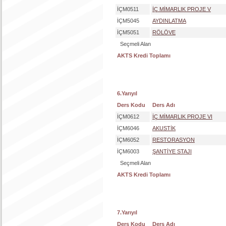
İÇM0511
İÇ MİMARLIK PROJE V
İÇM5045
AYDINLATMA
İÇM5051
RÖLÖVE
Seçmeli Alan
AKTS Kredi Toplamı
6.Yarıyıl
Ders Kodu
Ders Adı
İÇM0612
İÇ MİMARLIK PROJE VI
İÇM6046
AKUSTİK
İÇM6052
RESTORASYON
İÇM6003
ŞANTİYE STAJI
Seçmeli Alan
AKTS Kredi Toplamı
7.Yarıyıl
Ders Kodu
Ders Adı