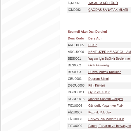
İÇM0961
TASARIM KÜLTÜRÜ
İÇM0962
ÇAĞDAŞ SANAT AKIMLARI
Seçmeli Alan Dışı Dersleri
Ders Kodu
Ders Adı
ARCU0005
ESKİZ
ARCU0006
KENT ÜZERİNE SORGULA
BES0001
Yaşam İçin Sağlıklı Beslenme
BES0002
Gıda Güvenliği
BES0003
Dünya Mutfak Kültürleri
CEU0001
Deprem Bilinci
DGDU0003
Film Kültürü
DGDU0011
Oyun ve Kültür
DGDU0013
Modern Sanatın Gelişimi
FİZU0006
Gündelik Yaşam ve Fizik
FİZU0007
Kozmik Yolculuk
FİZU0008
Herkes İçin Modern Fizik
FİZU0009
Patent, Tasarım ve İnovasyon