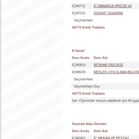
İÇM0711
İÇ MİMARLIK PROJE VII
İÇM7021
DONATI TASARIMI
Seçmeli Alan
AKTS Kredi Toplamı
8.Yarıyıl
Ders Kodu
Ders Adı
İÇM0814
BİTİRME PROJESİ
İÇM8035
MESLEK UYGULAMA BİLGİS
Seçmeli Alan
Seçmeli Alan Dışı
AKTS Kredi Toplamı
Not :Öğrenciler mezun olabilmek için 40 işgün
Seçmeli Alan Dersleri
Ders Kodu
Ders Adı
İÇM0901
İÇ MEKAN VE PEYZAJ