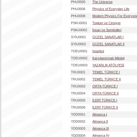
PHU0005
The Universe
PHU0006
Physics of Everyday Life
PHU0008
Modern Physics For Everyon
PSKU0001
Toplum ve Cinsiyet
PSKU0002
İnsan ve Sembolleri
SYİU0001
GÜZEL SANATLAR I
SYİU0002
GÜZEL SANATLAR II
TDEU0001
İstanbul
TDEU0002
Karşılaştırmalı Mitoloji
TDEU0003
YAZARLIK ATÖLYESİ
TRU0001
TEMEL TÜRKÇE I
TRU0002
TEMEL TÜRKÇE II
TRU0003
ORTA TÜRKÇE I
TRU0004
ORTA TÜRKÇE II
TRU0005
İLERİ TÜRKÇE I
TRU0006
İLERİ TÜRKÇE II
YDD0001
Almanca I
YDD0002
Almanca II
YDD0003
Almanca III
YDD0004
Almanca IV