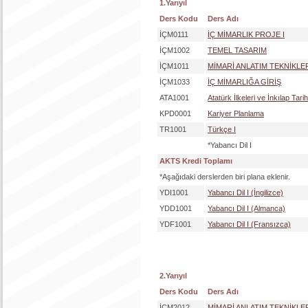
1.Yarıyıl
Ders Kodu
Ders Adı
İÇM0111
İÇ MİMARLIK PROJE I
İÇM1002
TEMEL TASARIM
İÇM1011
MİMARİ ANLATIM TEKNİKLER
İÇM1033
İÇ MİMARLIĞA GİRİŞ
ATA1001
Atatürk İlkeleri ve İnkılap Tarihi
KPD0001
Kariyer Planlama
TR1001
Türkçe I
*Yabancı Dil I
AKTS Kredi Toplamı
*Aşağıdaki derslerden biri plana eklenir.
YDI1001
Yabancı Dil I (İngilizce)
YDD1001
Yabancı Dil I (Almanca)
YDF1001
Yabancı Dil I (Fransızca)
2.Yarıyıl
Ders Kodu
Ders Adı
İÇM2012
MİMARİ ANLATIM TEKNİKLERİ