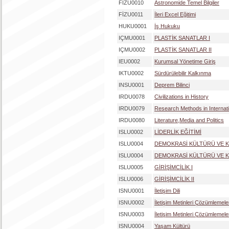
FİZU0010
Astronomide Temel Bilgiler
FİZU0011
İleri Excel Eğitimi
HUKU0001
İş Hukuku
IÇMU0001
PLASTİK SANATLAR I
IÇMU0002
PLASTİK SANATLAR II
IEU0002
Kurumsal Yönetime Giriş
IKTU0002
Sürdürülebilir Kalkınma
INSU0001
Deprem Bilinci
IRDU0078
Civilizations in History
IRDU0079
Research Methods in Internati
IRDU0080
Literature,Media and Politics
ISLU0002
LİDERLİK EĞİTİMİ
ISLU0004
DEMOKRASİ KÜLTÜRÜ VE 
ISLU0004
DEMOKRASİ KÜLTÜRÜ VE 
ISLU0005
GİRİŞİMCİLİK I
ISLU0006
GİRİŞİMCİLİK II
ISNU0001
İletişim Dili
ISNU0002
İletişim Metinleri Çözümlemeler
ISNU0003
İletişim Metinleri Çözümlemeler
ISNU0004
Yaşam Kültürü