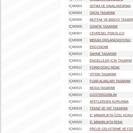
İÇM0903
ISITMA VE HAVALANDIRMA
İÇM0904
ÜRÜN TASARIMI
İÇM0905
MUTFAK VE BANYO TASARI
İÇM0906
GRAFİK TASARIMI
İÇM0907
ÇEVRESEL PSİKOLOJİ
İÇM0908
MEKAN ORGANİZASYONU
İÇM0909
ERGONOMİ
İÇM0910
SAHNE TASARIMI
İÇM0911
ENGELLİLER İÇİN TASARIM
İÇM0912
FORM DOKU RENK
İÇM0913
VİTRİN TASARIMI
İÇM0914
FUAR ALANLARI TASARIMI
İÇM0915
MODA TASARIMI
İÇM0916
GÖSTERGEBİLİM
İÇM0917
AFETLERDEN KORUNMA
İÇM0918
TEKNE VE YAT TASARIMI
İÇM0919
İÇ MİMARLIKTA ÖZEL KON
İÇM0920
İÇ MİMARLIKTA RENK
İÇM0921
PROJE GELİŞTİRME VE FİZİ