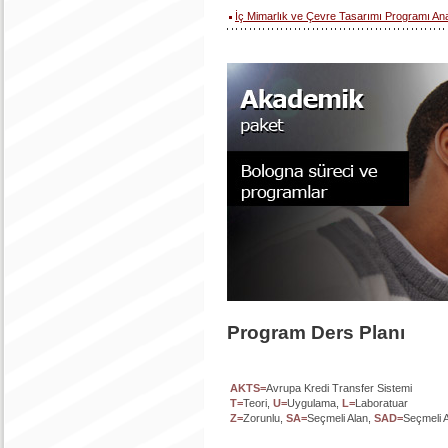
İç Mimarlık ve Çevre Tasarımı Programı An
Program Ders Planı
AKTS=
Avrupa Kredi Transfer Sistemi
T=
Teori,
U=
Uygulama,
L=
Laboratuar
Z=
Zorunlu,
SA=
Seçmeli Alan,
SAD=
Seçmeli A