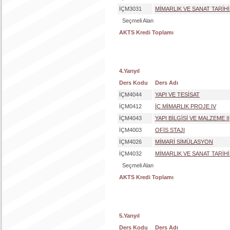
İÇM3031
MİMARLIK VE SANAT TARİHİ 
Seçmeli Alan
AKTS Kredi Toplamı
4.Yarıyıl
Ders Kodu
Ders Adı
İÇM4044
YAPI VE TESİSAT
İÇM0412
İÇ MİMARLIK PROJE IV
İÇM4043
YAPI BİLGİSİ VE MALZEME II
İÇM4003
OFİS STAJI
İÇM4026
MİMARİ SİMÜLASYON
İÇM4032
MİMARLIK VE SANAT TARİHİ I
Seçmeli Alan
AKTS Kredi Toplamı
5.Yarıyıl
Ders Kodu
Ders Adı