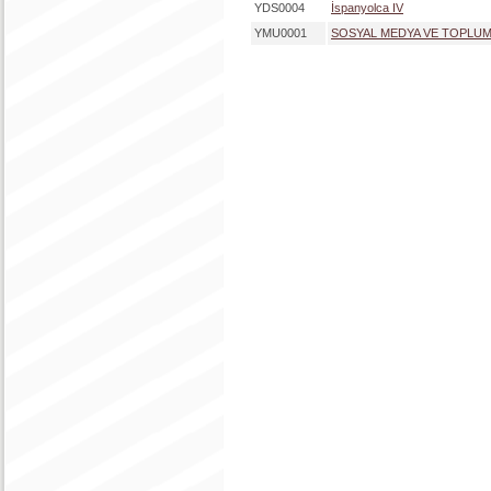
YDS0004
İspanyolca IV
YMU0001
SOSYAL MEDYA VE TOPLU