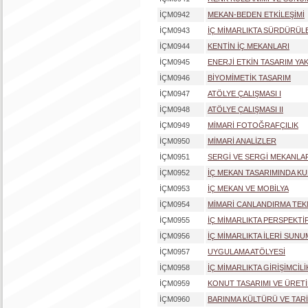
İÇM0942
MEKAN-BEDEN ETKİLEŞİMİ
İÇM0943
İÇ MİMARLIKTA SÜRDÜRÜLE
İÇM0944
KENTİN İÇ MEKANLARI
İÇM0945
ENERJİ ETKİN TASARIM YAK
İÇM0946
BİYOMİMETİK TASARIM
İÇM0947
ATÖLYE ÇALIŞMASI I
İÇM0948
ATÖLYE ÇALIŞMASI II
İÇM0949
MİMARİ FOTOĞRAFÇILIK
İÇM0950
MİMARİ ANALİZLER
İÇM0951
SERGİ VE SERGİ MEKANLAR
İÇM0952
İÇ MEKAN TASARIMINDA K
İÇM0953
İÇ MEKAN VE MOBİLYA
İÇM0954
MİMARİ CANLANDIRMA TEK
İÇM0955
İÇ MİMARLIKTA PERSPEKTİ
İÇM0956
İÇ MİMARLIKTA İLERİ SUNU
İÇM0957
UYGULAMA ATÖLYESİ
İÇM0958
İÇ MİMARLIKTA GİRİŞİMCİLİ
İÇM0959
KONUT TASARIMI VE ÜRETİ
İÇM0960
BARINMA KÜLTÜRÜ VE TARİ