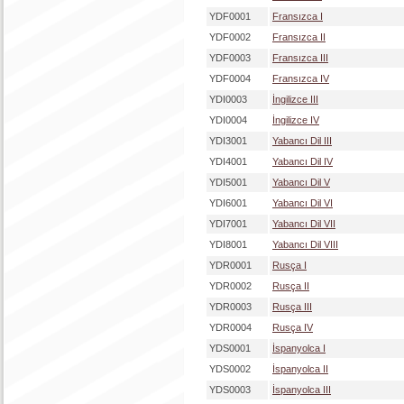
YDF0001
Fransızca I
YDF0002
Fransızca II
YDF0003
Fransızca III
YDF0004
Fransızca IV
YDI0003
İngilizce III
YDI0004
İngilizce IV
YDI3001
Yabancı Dil III
YDI4001
Yabancı Dil IV
YDI5001
Yabancı Dil V
YDI6001
Yabancı Dil VI
YDI7001
Yabancı Dil VII
YDI8001
Yabancı Dil VIII
YDR0001
Rusça I
YDR0002
Rusça II
YDR0003
Rusça III
YDR0004
Rusça IV
YDS0001
İspanyolca I
YDS0002
İspanyolca II
YDS0003
İspanyolca III