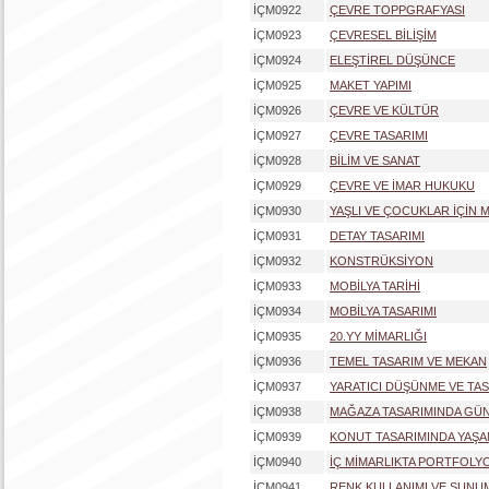
İÇM0922
ÇEVRE TOPPGRAFYASI
İÇM0923
ÇEVRESEL BİLİŞİM
İÇM0924
ELEŞTİREL DÜŞÜNCE
İÇM0925
MAKET YAPIMI
İÇM0926
ÇEVRE VE KÜLTÜR
İÇM0927
ÇEVRE TASARIMI
İÇM0928
BİLİM VE SANAT
İÇM0929
ÇEVRE VE İMAR HUKUKU
İÇM0930
YAŞLI VE ÇOCUKLAR İÇİN 
İÇM0931
DETAY TASARIMI
İÇM0932
KONSTRÜKSİYON
İÇM0933
MOBİLYA TARİHİ
İÇM0934
MOBİLYA TASARIMI
İÇM0935
20.YY MİMARLIĞI
İÇM0936
TEMEL TASARIM VE MEKAN
İÇM0937
YARATICI DÜŞÜNME VE TA
İÇM0938
MAĞAZA TASARIMINDA GÜN
İÇM0939
KONUT TASARIMINDA YAŞAN
İÇM0940
İÇ MİMARLIKTA PORTFOLYO
İÇM0941
RENK KULLANIMI VE SUNU