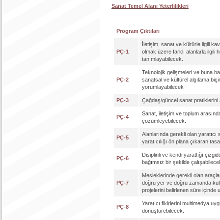
Sanat Temel Alanı Yeterlilikleri
Program Çıktıları
İletişim, sanat ve kültürle ilgili ka
PÇ-1
olmak üzere farklı alanlarla ilgili
tanımlayabilecek.
Teknolojik gelişmeleri ve buna ba
PÇ-2
sanatsal ve kültürel algılama biçi
yorumlayabilecek
PÇ-3
Çağdaş/güncel sanat pratiklerini
Sanat, iletişim ve toplum arasındak
PÇ-4
çözümleyebilecek.
Alanlarında gerekli olan yaratıcı
PÇ-5
yaratıcılığı ön plana çıkaran tas
Disiplinli ve kendi yarattığı çizgi
PÇ-6
bağımsız bir şekilde çalışabilece
Mesleklerinde gerekli olan araçla
PÇ-7
doğru yer ve doğru zamanda kull
projelerini belirlenen süre içinde
Yaratıcı fikirlerini multimedya uy
PÇ-8
dönüştürebilecek.