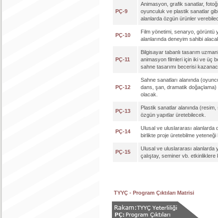
Animasyon, grafik sanatlar, fotoğ
PÇ-9
oyunculuk ve plastik sanatlar gibi 
alanlarda özgün ürünler verebile
Film yönetimi, senaryo, görüntü 
PÇ-10
alanlarında deneyim sahibi alaca
Bilgisayar tabanlı tasarım uzmanl
PÇ-11
animasyon filmleri için iki ve üç 
sahne tasarımı becerisi kazanac
Sahne sanatları alanında (oyunc
PÇ-12
dans, şan, dramatik doğaçlama)
olacak.
Plastik sanatlar alanında (resim,
PÇ-13
özgün yapıtlar üretebilecek.
Ulusal ve uluslararası alanlarda
PÇ-14
birlikte proje üretebilme yeteneğ
Ulusal ve uluslararası alanlarda 
PÇ-15
çalıştay, seminer vb. etkinliklere
TYYÇ - Program Çıktıları Matrisi