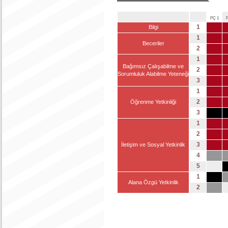
PÇ 1
P
1
Bilgi
1
Beceriler
2
1
Bağımsız Çalışabilme ve
2
Sorumluluk Alabilme Yeteneği
3
1
2
Öğrenme Yetkinliği
3
1
2
3
İletişim ve Sosyal Yetkinlik
4
5
1
Alana Özgü Yetkinlik
2