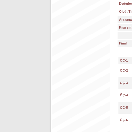
Değerlen
Ölçüt Ti
Ara sına
Kısa sın
Final
ÖÇ-1
ÖÇ-2
ÖÇ-3
ÖÇ-4
ÖÇ-5
ÖÇ-6