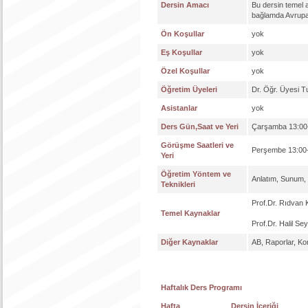
Dersin Amacı
Bu dersin temel a
bağlamda Avrupa B
Ön Koşullar
yok
Eş Koşullar
yok
Özel Koşullar
yok
Öğretim Üyeleri
Dr. Öğr. Üyesi 
Asistanlar
yok
Ders Gün,Saat ve Yeri
Çarşamba 13:00-
Görüşme Saatleri ve
Perşembe 13:00-
Yeri
Öğretim Yöntem ve
Anlatım, Sunum,
Teknikleri
Prof.Dr. Rıdvan K
Temel Kaynaklar
Prof.Dr. Halil Se
Diğer Kaynaklar
AB, Raporlar, Kon
Haftalık Ders Programı
Hafta
Dersin İçeriği