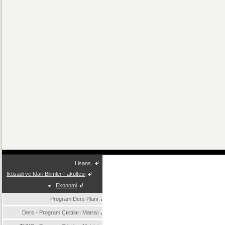
Lisans
İktisadi ve İdari Bilimler Fakültesi
Ekonomi
Program Ders Planı
Ders - Program Çıktıları Matrisi