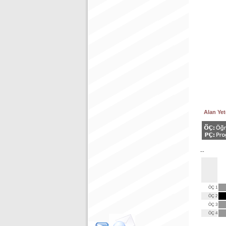
Alan Yete
--
ÖÇ 1
ÖÇ 2
ÖÇ 3
ÖÇ 4