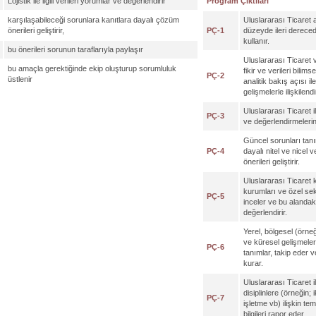
Lojistik ile ilgili verileri yorumlar ve değerlendirir
Program Çıktıları
karşılaşabileceği sorunlara kanıtlara dayalı çözüm
Uluslararası Ticaret 
önerileri geliştirir,
PÇ-1
düzeyde ileri derecede 
kullanır.
bu önerileri sorunun taraflarıyla paylaşır
Uluslararası Ticaret v
bu amaçla gerektiğinde ekip oluşturup sorumluluk
fikir ve verileri bilims
PÇ-2
üstlenir
analitik bakış açısı 
gelişmelerle ilişkilend
Uluslararası Ticaret i
PÇ-3
ve değerlendirmelerini
Güncel sorunları tanı
PÇ-4
dayalı nitel ve nicel
önerileri geliştirir.
Uluslararası Ticaret 
kurumları ve özel sekt
PÇ-5
inceler ve bu alandaki 
değerlendirir.
Yerel, bölgesel (örne
ve küresel gelişmeler
PÇ-6
tanımlar, takip eder v
kurar.
Uluslararası Ticaret i
disiplinlere (örneğin; 
PÇ-7
işletme vb) ilişkin tem
bilgileri rapor eder.