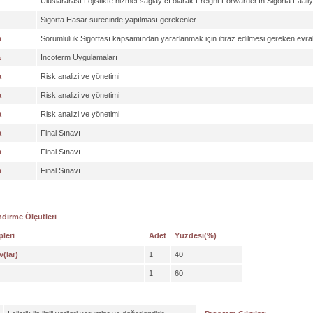
Uluslararası Lojistikte hizmet sağlayıcı olarak Freight Forwarder'ın Sigorta Faaliye
Sigorta Hasar sürecinde yapılması gerekenler
a
Sorumluluk Sigortası kapsamından yararlanmak için ibraz edilmesi gereken evra
a
Incoterm Uygulamaları
a
Risk analizi ve yönetimi
a
Risk analizi ve yönetimi
a
Risk analizi ve yönetimi
a
Final Sınavı
a
Final Sınavı
a
Final Sınavı
dirme Ölçütleri
pleri
Adet
Yüzdesi(%)
v(lar)
1
40
1
60