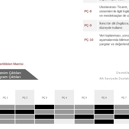
Uluslararası Ticaret
PÇ-8
sistemleri ile ilgili İn
ve meslektaşları ile u
İkinci bir dili (İngili
PÇ-9
düzeyde kullanır.
Veri toplanması, yo
PÇ-10
aşamalarında bilimsel
yargılar ve değerlendi
rlilikleri Matrisi
PÇ 1
PÇ 2
PÇ 3
PÇ 4
PÇ 5
PÇ 6
PÇ 7