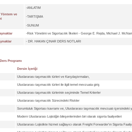
-ANLATIM
 Yöntem ve
-TARTIŞMA
ri
-SUNUM
aynaklar
-Risk Yönetimi ve Sigortacılık İlkeleri - George E. Rejda, Michael J. McN
aynaklar
- DR. HAKAN ÇINAR DERS NOTLARI
 Ders Programı
Dersin İçeriği
Uluslararası taşımacılık türleri ve Karşılaştırmaları,
Uluslararası taşımacılık türleri ile ilgili temel mevzuata giriş
Uluslararası taşımacılık türlerinin seçiminde Temel Kriterler
Uluslararası taşımacılık Sürecindeki Riskler
Sorumluluk Sigortası kavramı ve, Uluslararası taşımacılık mevzuatı içersindeki y
Modern Uluslararası Lojistiğin bileşenlerinden biri olarak sigorta faaliyetleri
Uluslararası Lojistikte hizmet sağlayıcı olarak Freight Forwarder'ın Sigorta Faaliye