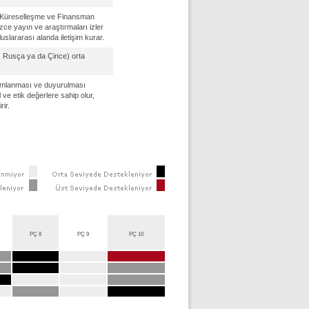
, Küreselleşme ve Finansman
gilizce yayın ve araştırmaları izler
luslararası alanda iletişim kurar.
zce, Rusça ya da Çince) orta
rumlanması ve duyurulması
 ve etik değerlere sahip olur,
rir.
PÇ 8
PÇ 9
PÇ 10