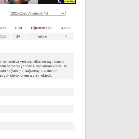
/U/L
Türü
Öğrenim Dili
AKTS
2/0/0
SA
Türkçe
4
 herhangi bir yerinden diğerine taşınmasını
anın herhangi yerinde kullanılabilmektedir. Bu
ük katkı sağlamıştır, sağlamaya da devam
ılması çok büyük önem arz etmektedir.