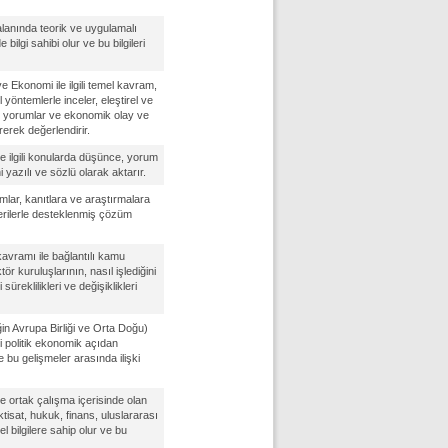
alanında teorik ve uygulamalı
bilgi sahibi olur ve bu bilgileri
e Ekonomi ile ilgili temel kavram,
el yöntemlerle inceler, eleştirel ve
ile yorumlar ve ekonomik olay ve
irerek değerlendirir.
le ilgili konularda düşünce, yorum
 yazılı ve sözlü olarak aktarır.
mlar, kanıtlara ve araştırmalara
 verilerle desteklenmiş çözüm
kavramı ile bağlantılı kamu
ör kuruluşlarının, nasıl işlediğini
süreklilikleri ve değişiklikleri
ğin Avrupa Birliği ve Orta Doğu)
i politik ekonomik açıdan
e bu gelişmeler arasında ilişki
le ortak çalışma içerisinde olan
iktisat, hukuk, finans, uluslararası
el bilgilere sahip olur ve bu