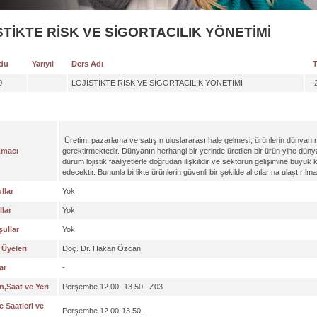
STİKTE RİSK VE SİGORTACILIK YÖNETİMİ
du
Yarıyıl
Ders Adı
T
0
LOJİSTİKTE RİSK VE SİGORTACILIK YÖNETİMİ
Üretim, pazarlama ve satışın uluslararası hale gelmesi; ürünlerin dünyanın
Amacı
gerektirmektedir. Dünyanın herhangi bir yerinde üretilen bir ürün yine düny
durum lojistik faaliyetlerle doğrudan ilişkilidir ve sektörün gelişimine büy
edecektir. Bununla birlikte ürünlerin güvenli bir şekilde alıcılarına ulaştır
llar
Yok
lar
Yok
ullar
Yok
Üyeleri
Doç. Dr. Hakan Özcan
ar
-
,Saat ve Yeri
Perşembe 12.00 -13.50 , Z03
 Saatleri ve
Perşembe 12.00-13.50.