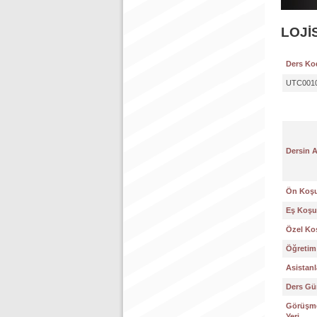
LOJİ
Ders Ko
UTC001
Dersin 
Ön Koşu
Eş Koşul
Özel Koş
Öğretim 
Asistanl
Ders Gün
Görüşme
Yeri