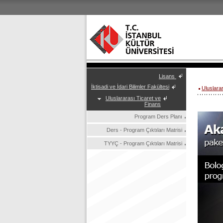
Lisans
İktisadi ve İdari Bilimler Fakültesi
Uluslara
Uluslararası Ticaret ve
Finans
Program Ders Planı
Ders - Program Çıktıları Matrisi
TYYÇ - Program Çıktıları Matrisi