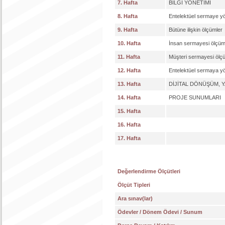
7. Hafta
BİLGİ YÖNETİMİ
8. Hafta
Entelektüel sermaye yön
9. Hafta
Bütüne ilişkin ölçümler
10. Hafta
İnsan sermayesi ölçüml
11. Hafta
Müşteri sermayesi ölçü
12. Hafta
Entelektüel sermaya yö
13. Hafta
DİJİTAL DÖNÜŞÜM, 
14. Hafta
PROJE SUNUMLARI
15. Hafta
16. Hafta
17. Hafta
Değerlendirme Ölçütleri
Ölçüt Tipleri
Ara sınav(lar)
Ödevler / Dönem Ödevi / Sunum