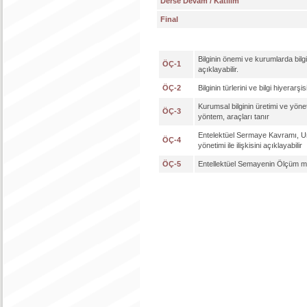
Derse Devam / Katılım
Final
Bilginin önemi ve kurumlarda bilg
ÖÇ-1
açıklayabilir.
ÖÇ-2
Bilginin türlerini ve bilgi hiyerarşis
Kurumsal bilginin üretimi ve yönet
ÖÇ-3
yöntem, araçları tanır
Entelektüel Sermaye Kavramı, Uns
ÖÇ-4
yönetimi ile ilişkisini açıklayabilir
ÖÇ-5
Entellektüel Semayenin Ölçüm m