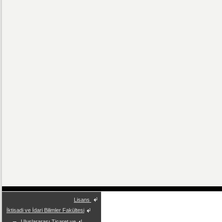
Lisans
İktisadi ve İdari Bilimler Fakültesi
Uluslararası Ticaret ve