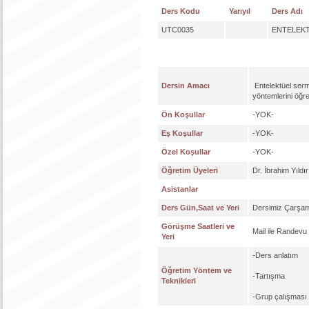
Ders Kodu
Yarıyıl
Ders Adı
UTC0035
ENTELEKT
Dersin Amacı
Entelektüel serm
yöntemlerini öğre
Ön Koşullar
-YOK-
Eş Koşullar
-YOK-
Özel Koşullar
-YOK-
Öğretim Üyeleri
Dr. İbrahim Yıldı
Asistanlar
Ders Gün,Saat ve Yeri
Dersimiz Çarşamb
Görüşme Saatleri ve
Mail ile Randevu 
Yeri
-Ders anlatım
Öğretim Yöntem ve
-Tartışma
Teknikleri
-Grup çalışması