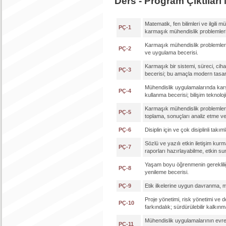
Ders - Program Çıktıları 
Matematik, fen bilimleri ve ilgili m
PÇ-1
karmaşık mühendislik problemleri
Karmaşık mühendislik problemler
PÇ-2
ve uygulama becerisi.
Karmaşık bir sistemi, süreci, ciha
PÇ-3
becerisi; bu amaçla modern tasar
Mühendislik uygulamalarında karş
PÇ-4
kullanma becerisi; bilişim teknoloji
Karmaşık mühendislik problemleri
PÇ-5
toplama, sonuçları analiz etme v
PÇ-6
Disiplin için ve çok disiplinli tak
Sözlü ve yazılı etkin iletişim kur
PÇ-7
raporları hazırlayabilme, etkin s
Yaşam boyu öğrenmenin gerekliliği 
PÇ-8
yenileme becerisi.
PÇ-9
Etik ilkelerine uygun davranma, m
Proje yönetimi, risk yönetimi ve de
PÇ-10
farkındalık; sürdürülebilir kalkınm
Mühendislik uygulamalarının evren
PÇ-11