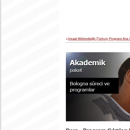
İnşaat Mühendisliği (Türkçe) Programı Ana 