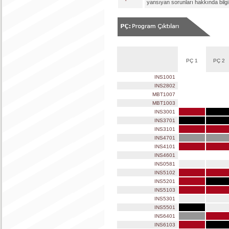
yansıyan sorunları hakkında bilg
PÇ 1
PÇ 2
INS1001
INS2802
MBT1007
MBT1003
INS3001
INS3701
INS3101
INS4701
INS4101
INS4601
INS0581
INS5102
INS5201
INS5103
INS5301
INS5501
INS6401
INS6103