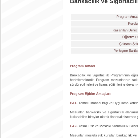
Bankacılık ve Sigortacıl
Program Amac
Kurulu
Kazanılan Derec
Öğretim Di
Çalışma Şekl
Yerleşme Şartla
Program Amacı
Bankacılık ve Sigortacılık Programı'nın eğiti
hedeflemektedir. Program mezunlarının sektö
sürdürebilmeleri ve lisans eğitimlerine devam 
Program Eğitim Amaçları:
EA1-
Temel Finansal Bilgi ve Uygulama Yetkinl
Mezunlar, bankacılık ve sigortacılık alanlar
kullanabilen bireyler olarak finansal sistemde y
EA2-
Yasal, Etik ve Mesleki Sorumluluk Bilinci
Mezunlar, mesleki etik kurallar, bankacılık ve