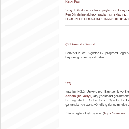
Katkı Payı
Sosyal Bilimlerine ait katkı payları için tıklayın
Fen Bilimlerine ait katkı payları için tıklayınız.
Lisans Bölümlerine ait katkı payları için tıklayı
Çift Anadal - Yandal
Bankacılık ve Sigortacılık programı öğrenc
başkanlığından bilgi alınabilir.
Staj
İstanbul Kültür Üniversitesi Bankacılık ve Sigo
dönem (IV. Yarıyıl)
staj yapmaları gerekmekt
Bu doğrultuda, Bankacılık ve Sigortacılık Pro
çalışmaları ve alana yönelik iş deneyimi elde
Staj ile ilgili detaylı bilgilere (
https://www.iku.edu