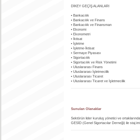
DİKEY GEÇİŞ ALANLARI
• Bankacılık
• Bankacılık ve Finans
• Bankacılık ve Finansman
• Ekonomi
• Ekonometri
• İktisat
• İşletme
• İşletme-İktisat
• Sermaye Piyasası
• Sigortacılık
• Sigortacılık ve Risk Yönetimi
• Uluslararası Finans
• Uluslararası İşletmecilik
• Uluslararası Ticaret
• Uluslararası Ticaret ve İşletmecilik
Sunulan Olanaklar
Sektörün lider kuruluş yönetici ve ortaklarında
GESİD (Genel Sigortacılar Derneği) ile staj imka