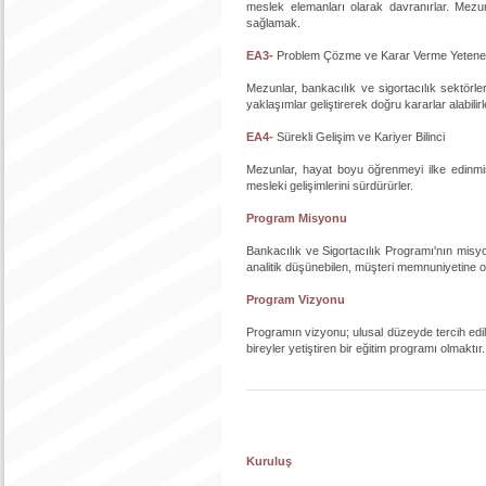
meslek elemanları olarak davranırlar. Mezunl
sağlamak.
EA3-
Problem Çözme ve Karar Verme Yetene
Mezunlar, bankacılık ve sigortacılık sektörle
yaklaşımlar geliştirerek doğru kararlar alabilirl
EA4-
Sürekli Gelişim ve Kariyer Bilinci
Mezunlar, hayat boyu öğrenmeyi ilke edinmiş
mesleki gelişimlerini sürdürürler.
Program Misyonu
Bankacılık ve Sigortacılık Programı'nın misyo
analitik düşünebilen, müşteri memnuniyetine od
Program Vizyonu
Programın vizyonu; ulusal düzeyde tercih edile
bireyler yetiştiren bir eğitim programı olmaktır
Kuruluş