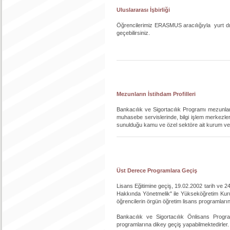
Uluslararası İşbirliği
Öğrencilerimiz ERASMUS aracılığıyla yurt dışı
geçebilirsiniz.
Mezunların İstihdam Profilleri
Bankacılık ve Sigortacılık Programı mezunlar
muhasebe servislerinde, bilgi işlem merkezlerin
sunulduğu kamu ve özel sektöre ait kurum ve kur
Üst Derece Programlara Geçiş
Lisans Eğitimine geçiş, 19.02.2002 tarih ve
Hakkında Yönetmelik" ile Yükseköğretim Kuru
öğrencilerin örgün öğretim lisans programların
Bankacılık ve Sigortacılık Önlisans Progra
programlarına dikey geçiş yapabilmektedirler.