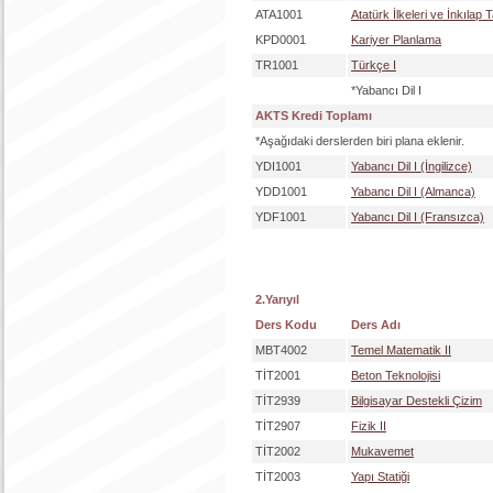
ATA1001
Atatürk İlkeleri ve İnkılap Ta
KPD0001
Kariyer Planlama
TR1001
Türkçe I
*Yabancı Dil I
AKTS Kredi Toplamı
*Aşağıdaki derslerden biri plana eklenir.
YDI1001
Yabancı Dil I (İngilizce)
YDD1001
Yabancı Dil I (Almanca)
YDF1001
Yabancı Dil I (Fransızca)
2.Yarıyıl
Ders Kodu
Ders Adı
MBT4002
Temel Matematik II
TİT2001
Beton Teknolojisi
TİT2939
Bilgisayar Destekli Çizim
TİT2907
Fizik II
TİT2002
Mukavemet
TİT2003
Yapı Statiği