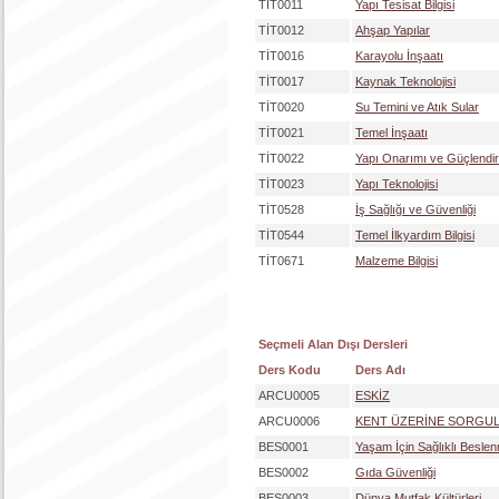
TİT0011
Yapı Tesisat Bilgisi
TİT0012
Ahşap Yapılar
TİT0016
Karayolu İnşaatı
TİT0017
Kaynak Teknolojisi
TİT0020
Su Temini ve Atık Sular
TİT0021
Temel İnşaatı
TİT0022
Yapı Onarımı ve Güçlendi
TİT0023
Yapı Teknolojisi
TİT0528
İş Sağlığı ve Güvenliği
TİT0544
Temel İlkyardım Bilgisi
TİT0671
Malzeme Bilgisi
Seçmeli Alan Dışı Dersleri
Ders Kodu
Ders Adı
ARCU0005
ESKİZ
ARCU0006
KENT ÜZERİNE SORGU
BES0001
Yaşam İçin Sağlıklı Besle
BES0002
Gıda Güvenliği
BES0003
Dünya Mutfak Kültürleri