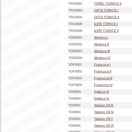
TRU0002
TEMEL TÜRKÇE II
TRU0003
ORTA TÜRKÇE I
TRU0004
ORTA TÜRKÇE II
TRU0005
İLERİ TÜRKÇE I
TRU0006
İLERİ TÜRKÇE II
YDD0001
Almanca I
YDD0002
Almanca II
YDD0003
Almanca III
YDD0004
Almanca IV
YDF0001
Fransızca I
YDF0002
Fransızca II
YDF0003
Fransızca III
YDF0004
Fransızca IV
YDI0003
İngilizce III
YDI0004
İngilizce IV
YDI3001
Yabancı Dil III
YDI4001
Yabancı Dil IV
YDI5001
Yabancı Dil V
YDI6001
Yabancı Dil VI