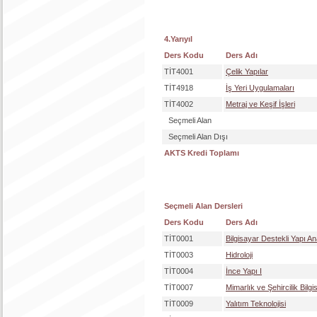
4.Yarıyıl
Ders Kodu
Ders Adı
TİT4001
Çelik Yapılar
TİT4918
İş Yeri Uygulamaları
TİT4002
Metraj ve Keşif İşleri
Seçmeli Alan
Seçmeli Alan Dışı
AKTS Kredi Toplamı
Seçmeli Alan Dersleri
Ders Kodu
Ders Adı
TİT0001
Bilgisayar Destekli Yapı Ana
TİT0003
Hidroloji
TİT0004
İnce Yapı I
TİT0007
Mimarlık ve Şehircilik Bilgis
TİT0009
Yalıtım Teknolojisi