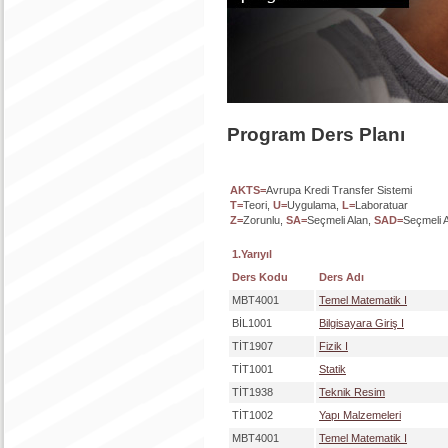
Program Ders Planı
AKTS=
Avrupa Kredi Transfer Sistemi
T=
Teori,
U=
Uygulama,
L=
Laboratuar
Z=
Zorunlu,
SA=
Seçmeli Alan,
SAD=
Seçmeli A
1.Yarıyıl
Ders Kodu
Ders Adı
MBT4001
Temel Matematik I
BİL1001
Bilgisayara Giriş I
TİT1907
Fizik I
TİT1001
Statik
TİT1938
Teknik Resim
TİT1002
Yapı Malzemeleri
MBT4001
Temel Matematik I