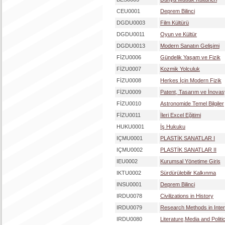
CEU0001
Deprem Bilinci
DGDU0003
Film Kültürü
DGDU0011
Oyun ve Kültür
DGDU0013
Modern Sanatın Gelişimi
FİZU0006
Gündelik Yaşam ve Fizik
FİZU0007
Kozmik Yolculuk
FİZU0008
Herkes İçin Modern Fizik
FİZU0009
Patent, Tasarım ve İnova
FİZU0010
Astronomide Temel Bilgiler
FİZU0011
İleri Excel Eğitimi
HUKU0001
İş Hukuku
IÇMU0001
PLASTİK SANATLAR I
IÇMU0002
PLASTİK SANATLAR II
IEU0002
Kurumsal Yönetime Giriş
IKTU0002
Sürdürülebilir Kalkınma
INSU0001
Deprem Bilinci
IRDU0078
Civilizations in History
IRDU0079
Research Methods in Inter
IRDU0080
Literature,Media and Politi