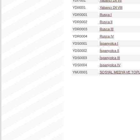
YDI7001
Yabancı Dil VII
YDI8001
Yabancı Dil VIII
YDR0001
Rusça I
YDR0002
Rusça II
YDR0003
Rusça III
YDR0004
Rusça IV
YDS0001
İspanyolca I
YDS0002
İspanyolca II
YDS0003
İspanyolca III
YDS0004
İspanyolca IV
YMU0001
SOSYAL MEDYA VE TOP