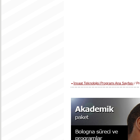
İnşaat Teknolojisi Programı Ana Sayfası
/ Pr