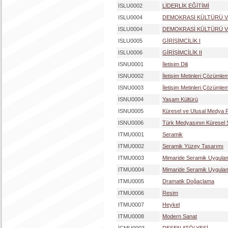
ISLU0002
LİDERLİK EĞİTİMİ
ISLU0004
DEMOKRASİ KÜLTÜRÜ 
ISLU0004
DEMOKRASİ KÜLTÜRÜ 
ISLU0005
GİRİŞİMCİLİK I
ISLU0006
GİRİŞİMCİLİK II
ISNU0001
İletişim Dili
ISNU0002
İletişim Metinleri Çözümlem
ISNU0003
İletişim Metinleri Çözümleme
ISNU0004
Yaşam Kültürü
ISNU0005
Küresel ve Ulusal Medya
ISNU0006
Türk Medyasının Küresel S
ITMU0001
Seramik
ITMU0002
Seramik Yüzey Tasarımı
ITMU0003
Mimaride Seramik Uygulam
ITMU0004
Mimaride Seramik Uygulama
ITMU0005
Dramatik Doğaçlama
ITMU0006
Resim
ITMU0007
Heykel
ITMU0008
Modern Sanat