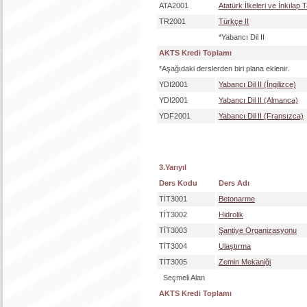
ATA2001
Atatürk İlkeleri ve İnkılap Ta
TR2001
Türkçe II
*Yabancı Dil II
AKTS Kredi Toplamı
*Aşağıdaki derslerden biri plana eklenir.
YDI2001
Yabancı Dil II (İngilizce)
YDI2001
Yabancı Dil II (Almanca)
YDF2001
Yabancı Dil II (Fransızca)
3.Yarıyıl
Ders Kodu
Ders Adı
TİT3001
Betonarme
TİT3002
Hidrolik
TİT3003
Şantiye Organizasyonu
TİT3004
Ulaştırma
TİT3005
Zemin Mekaniği
Seçmeli Alan
AKTS Kredi Toplamı