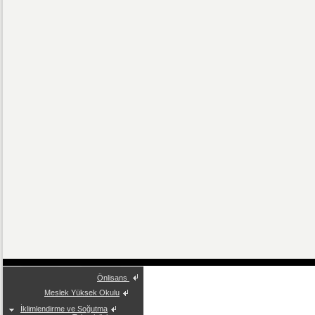
Önlisans
Meslek Yüksek Okulu
İklimlendirme ve Soğutma