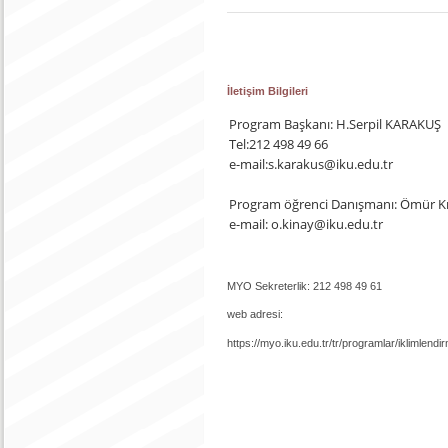
İletişim Bilgileri
Program Başkanı: H.Serpil KARAKUŞ
Tel:212 498 49 66
e-mail:s.karakus@iku.edu.tr
Program öğrenci Danışmanı: Ömür K
e-mail: o.kinay@iku.edu.tr
MYO Sekreterlik: 212 498 49 61
web adresi:
https://myo.iku.edu.tr/tr/programlar/iklimlend