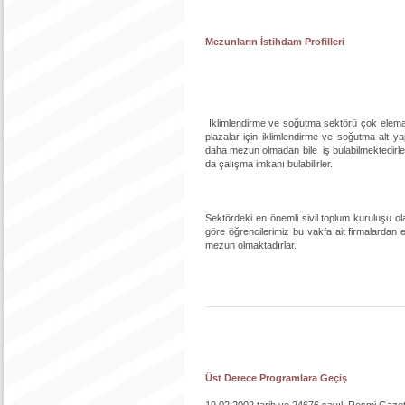
Mezunların İstihdam Profilleri
İklimlendirme ve soğutma sektörü çok eleman ih
plazalar için iklimlendirme ve soğutma alt 
daha mezun olmadan bile iş bulabilmektedirler
da çalışma imkanı bulabilirler.
Sektördeki en önemli sivil toplum kuruluşu o
göre öğrencilerimiz bu vakfa ait firmalardan e
mezun olmaktadırlar.
Üst Derece Programlara Geçiş
19.02.2002 tarih ve 24676 sayılı Resmi Gaz