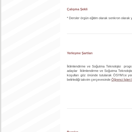
Çalışma Şekli
* Dersler örgün eğitim olarak senkron olarak 
Yerleşme Şartları
İklimlendirme ve Soğutma Teknolojisi progr
adaylar İklimlendirme ve Soğutma Teknolojisi
koşulları göz önünde tutularak ÖSYM’ce yerl
belirlediği takvim çerçevesinde
Öğrenci İşleri
Burslar