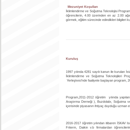
Mezuniyet Koşulları
İklimlendirme ve Soğutma Teknolojisi Program
öğrencilerin, 4.00 üzerinden en az 2.00 ağı
görmek, eğitim sürecinde edindikleri bilgileri 
Kuruluş
1997 yılında 4281 sayılı kanun ile kurulan İ
İklimlendirme ve Soğutma Teknolojileri Prog
Yerleşkesi'nde faaliyete başlayan program, 200
Program,2011-2012 öğretim yılında yapıla
Araştırma Derneği ), Buzdolabı, Soğutma v
içerisinde piyasanın ihtiyaç duyduğu uzman ele
2016-2017 öğretim yılından itibaren İSKAV Isı
Friterm, Daikin v.b firmalardan öğrenciler