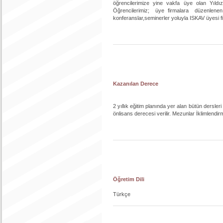
öğrencilerimize yine vakfa üye olan Yıldız 
Öğrencilerimiz; üye firmalara düzenlenen t
konferanslar,seminerler yoluyla ISKAV üyesi fi
Kazanılan Derece
2 yıllık eğitim planında yer alan bütün dersl
önlisans derecesi verilir. Mezunlar İklimlendi
Öğretim Dili
Türkçe