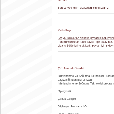
Burslar ve indirim olanakları için tıklayınız.
Katkı Payı
Sosyal Bilimlerine ait katkı payları için tıklayın
Fen Bilimlerine ait katkı payları için tıklayınız.
Lisans Bölümlerine ait katkı payları için tıklayı
Çift Anadal - Yandal
İklimlendirme ve Soğutma Teknolojisi Programı
başkanlığından bilgi alınabilir.
İklimlendirme ve Soğutma Teknolojisi programı 
Optisyenlik
Çocuk Gelişimi
Bilgisayar Programcılığı
İnşaat Teknolojisi