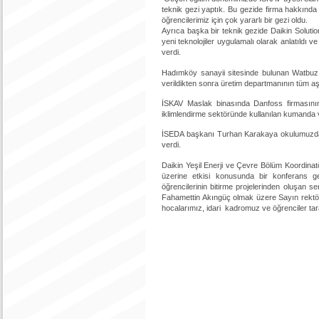
teknik gezi yaptık. Bu gezide firma hakkında 
öğrencilerimiz için çok yararlı bir gezi oldu.
Ayrıca başka bir teknik gezide Daikin Soluti
yeni teknolojiler uygulamalı olarak anlatıldı v
verdi.
Hadımköy sanayii sitesinde bulunan Watbuz v
verildikten sonra üretim departmanının tüm aşam
İSKAV Maslak binasında Danfoss firmasının 
iklimlendirme sektöründe kullanılan kumanda v
İSEDA başkanı Turhan Karakaya okulumuzda ik
verdi.
Daikin Yeşil Enerji ve Çevre Bölüm Koordinat
üzerine etkisi konusunda bir konferans ge
öğrencilerinin bitirme projelerinden oluşan
Fahamettin Akıngüç olmak üzere Sayın rekt
hocalarımız, idari kadromuz ve öğrenciler tara