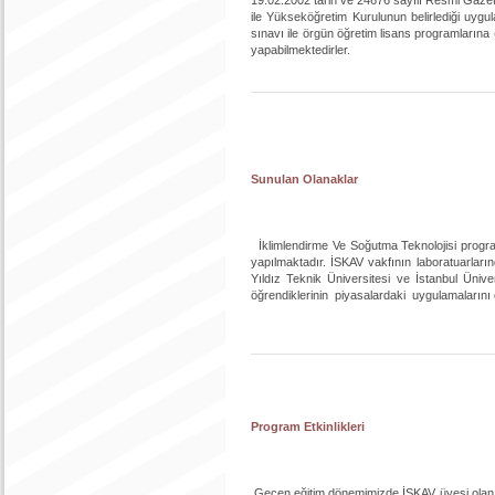
ile Yükseköğretim Kurulunun belirlediği uyg
sınavı ile örgün öğretim lisans programlarına 
yapabilmektedirler.
Sunulan Olanaklar
İklimlendirme Ve Soğutma Teknolojisi progra
yapılmaktadır. İSKAV vakfının laboratuarları
Yıldız Teknik Üniversitesi ve İstanbul Üniv
öğrendiklerinin piyasalardaki uygulamalarını
Program Etkinlikleri
Geçen eğitim dönemimizde İSKAV üyesi olan se