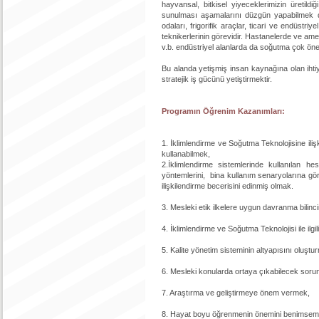
hayvansal, bitkisel yiyeceklerimizin üretil
sunulması aşamalarını düzgün yapabilmek de
odaları, frigorifik araçlar, ticari ve endüstr
teknikerlerinin görevidir. Hastanelerde ve ame
v.b. endüstriyel alanlarda da soğutma çok öne
Bu alanda yetişmiş insan kaynağına olan ihti
stratejik iş gücünü yetiştirmektir.
Programın Öğrenim Kazanımları:
1. İklimlendirme ve Soğutma Teknolojisine ili
kullanabilmek,
2.İklimlendirme sistemlerinde kullanılan h
yöntemlerini, bina kullanım senaryolarına göre 
ilişkilendirme becerisini edinmiş olmak.
3. Mesleki etik ilkelere uygun davranma bilinc
4. İklimlendirme ve Soğutma Teknolojisi ile ilgi
5. Kalite yönetim sisteminin altyapısını oluşt
6. Mesleki konularda ortaya çıkabilecek soru
7. Araştırma ve geliştirmeye önem vermek,
8. Hayat boyu öğrenmenin önemini benimsemi