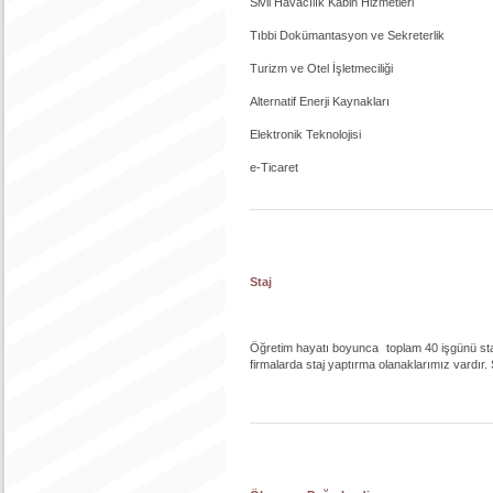
Sivil Havacılık Kabin Hizmetleri
Tıbbi Dokümantasyon ve Sekreterlik
Turizm ve Otel İşletmeciliği
Alternatif Enerji Kaynakları
Elektronik Teknolojisi
e-Ticaret
Staj
Öğretim hayatı boyunca toplam 40 işgünü sta
firmalarda staj yaptırma olanaklarımız vardır. S