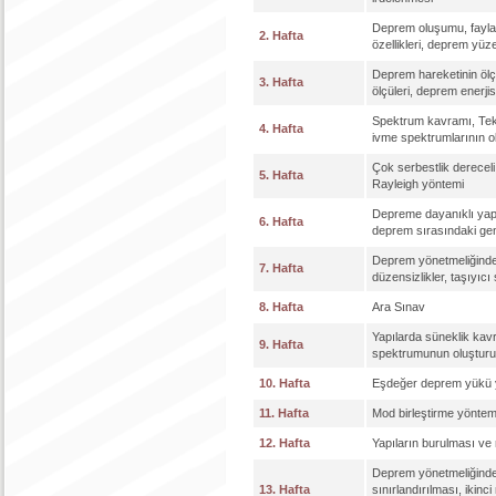
Deprem oluşumu, faylar 
2. Hafta
özellikleri, deprem yü
Deprem hareketinin ölç
3. Hafta
ölçüleri, deprem enerjis
Spektrum kavramı, Tek 
4. Hafta
ivme spektrumlarının ol
Çok serbestlik dereceli
5. Hafta
Rayleigh yöntemi
Depreme dayanıklı yapı
6. Hafta
deprem sırasındaki gen
Deprem yönetmeliğinde t
7. Hafta
düzensizlikler, taşıyıc
8. Hafta
Ara Sınav
Yapılarda süneklik kav
9. Hafta
spektrumunun oluşturul
10. Hafta
Eşdeğer deprem yükü yö
11. Hafta
Mod birleştirme yöntemi
12. Hafta
Yapıların burulması ve r
Deprem yönetmeliğinde b
13. Hafta
sınırlandırılması, ikinc