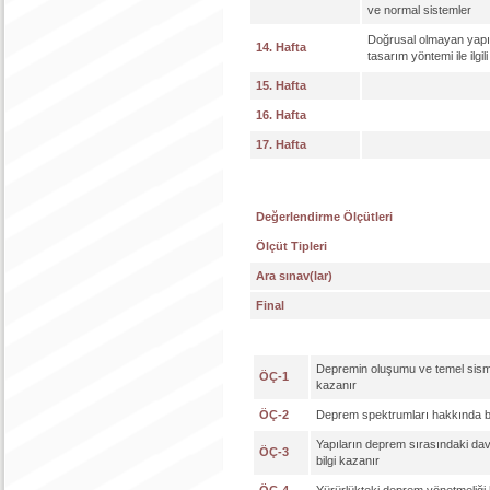
ve normal sistemler
Doğrusal olmayan yapı d
14. Hafta
tasarım yöntemi ile ilgi
15. Hafta
16. Hafta
17. Hafta
Değerlendirme Ölçütleri
Ölçüt Tipleri
Ara sınav(lar)
Final
Depremin oluşumu ve temel sismol
ÖÇ-1
kazanır
ÖÇ-2
Deprem spektrumları hakkında bi
Yapıların deprem sırasındaki dav
ÖÇ-3
bilgi kazanır