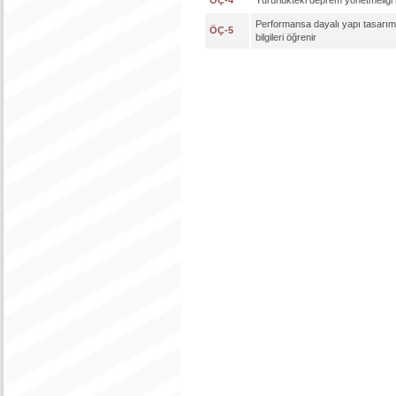
ÖÇ-4
Yürürlükteki deprem yönetmeliği 
Performansa dayalı yapı tasarım
ÖÇ-5
bilgileri öğrenir