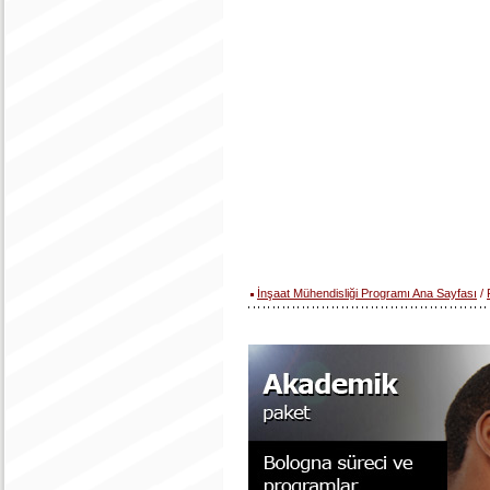
İnşaat Mühendisliği Programı Ana Sayfası
/