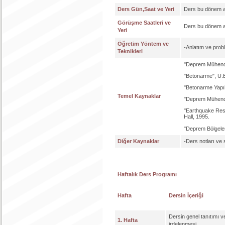
Ders Gün,Saat ve Yeri
Ders bu dönem a
Görüşme Saatleri ve
Ders bu dönem a
Yeri
Öğretim Yöntem ve
-Anlatım ve pro
Teknikleri
"Deprem Mühendis
"Betonarme", U.E
"Betonarme Yapıl
Temel Kaynaklar
"Deprem Mühendis
"Earthquake Resi
Hall, 1995.
"Deprem Bölgeler
Diğer Kaynaklar
-Ders notları ve
Haftalık Ders Programı
Hafta
Dersin İçeriği
Dersin genel tanıtımı 
1. Hafta
irdelenmesi