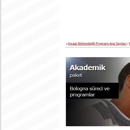
İnşaat Mühendisliği Programı Ana Sayfası
/