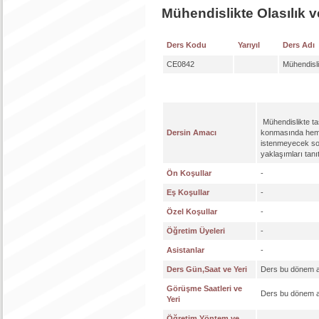
Mühendislikte Olasılık v
Ders Kodu
Yarıyıl
Ders Adı
CE0842
Mühendisli
Mühendislikte tas
Dersin Amacı
konmasında hemen 
istenmeyecek sonu
yaklaşımları tanı
Ön Koşullar
-
Eş Koşullar
-
Özel Koşullar
-
Öğretim Üyeleri
-
Asistanlar
-
Ders Gün,Saat ve Yeri
Ders bu dönem a
Görüşme Saatleri ve
Ders bu dönem a
Yeri
Öğretim Yöntem ve