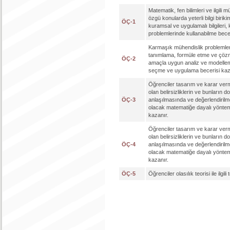
Matematik, fen bilimleri ve ilgili m
özgü konularda yeterli bilgi biriki
ÖÇ-1
kuramsal ve uygulamalı bilgileri
problemlerinde kullanabilme becer
Karmaşık mühendislik problemler
tanımlama, formüle etme ve çözm
ÖÇ-2
amaçla uygun analiz ve modellem
seçme ve uygulama becerisi kaz
Öğrenciler tasarım ve karar ve
olan belirsizliklerin ve bunların d
ÖÇ-3
anlaşılmasında ve değerlendiril
olacak matematiğe dayalı yönteml
kazanır.
Öğrenciler tasarım ve karar ve
olan belirsizliklerin ve bunların d
ÖÇ-4
anlaşılmasında ve değerlendiril
olacak matematiğe dayalı yönteml
kazanır.
ÖÇ-5
Öğrenciler olasılık teorisi ile ilgili