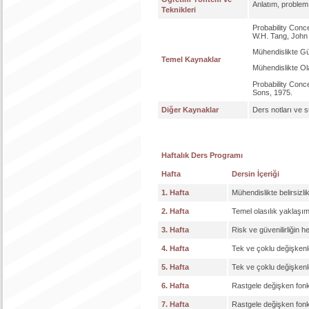
Anlatım, proble
Teknikleri
Probability Conc
W.H. Tang, John
Mühendislikte Güv
Temel Kaynaklar
Mühendislikte Ola
Probability Conc
Sons, 1975.
Diğer Kaynaklar
Ders notları ve 
Haftalık Ders Programı
Hafta
Dersin İçeriği
1. Hafta
Mühendislikte belirsizlik
2. Hafta
Temel olasılık yaklaşıml
3. Hafta
Risk ve güvenilirliğin 
4. Hafta
Tek ve çoklu değişkenle
5. Hafta
Tek ve çoklu değişkenle
6. Hafta
Rastgele değişken fonk
7. Hafta
Rastgele değişken fonk