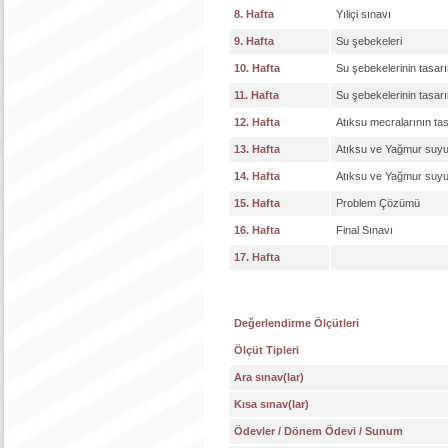
8. Hafta
Yıliçi sınavı
9. Hafta
Su şebekeleri
10. Hafta
Su şebekelerinin tasar
11. Hafta
Su şebekelerinin tasar
12. Hafta
Atıksu mecralarının ta
13. Hafta
Atıksu ve Yağmur suyu
14. Hafta
Atıksu ve Yağmur suyu
15. Hafta
Problem Çözümü
16. Hafta
Final Sınavı
17. Hafta
Değerlendirme Ölçütleri
Ölçüt Tipleri
Ara sınav(lar)
Kısa sınav(lar)
Ödevler / Dönem Ödevi / Sunum