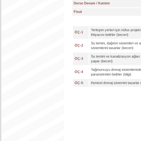
Derse Devam / Katılım
Final
Yerleşim yerleri için nüfus proje
ÖÇ-1
ihtiyacını belirler (beceri)
Su temini, dağıtım sistemleri ve 
ÖÇ-2
sistemlerini tasarlar (beceri)
Su temini ve kanalizasyon ağları
ÖÇ-3
yapar (beceri)
Yağmursuyu drenaj sistemlerinde
ÖÇ-4
parametreleri belirler (bilgi)
ÖÇ-5
Kentsel drenaj sistemini tasarlar 