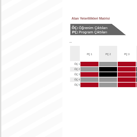
Alan Yeterlilikleri Matrisi
--
PÇ 1
PÇ 2
PÇ 3
ÖÇ 1
ÖÇ 2
ÖÇ 3
ÖÇ 4
ÖÇ 5