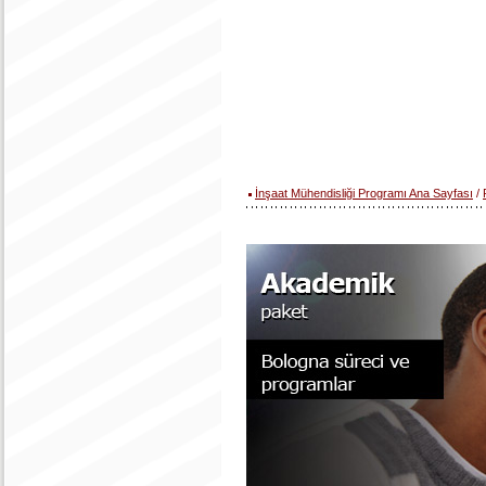
İnşaat Mühendisliği Programı Ana Sayfası
/