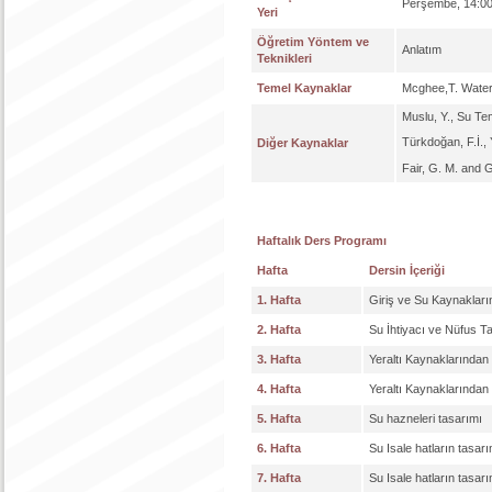
Perşembe, 14:00
Yeri
Öğretim Yöntem ve
Anlatım
Teknikleri
Temel Kaynaklar
Mcghee,T. Water 
Muslu, Y., Su Tem
Türkdoğan, F.İ.,
Diğer Kaynaklar
Fair, G. M. and 
Haftalık Ders Programı
Hafta
Dersin İçeriği
1. Hafta
Giriş ve Su Kaynaklarını
2. Hafta
Su İhtiyacı ve Nüfus Ta
3. Hafta
Yeraltı Kaynaklarından 
4. Hafta
Yeraltı Kaynaklarından 
5. Hafta
Su hazneleri tasarımı
6. Hafta
Su Isale hatların tasarı
7. Hafta
Su Isale hatların tasar