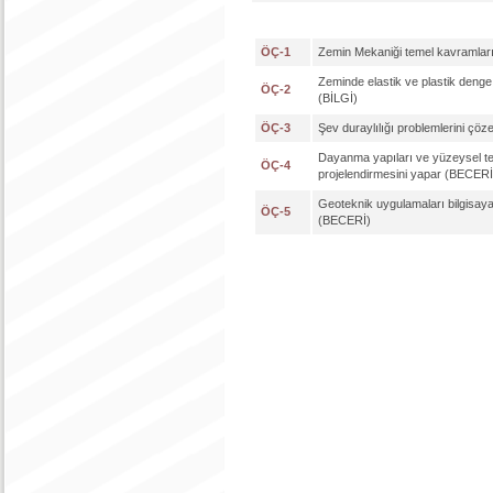
ÖÇ-1
Zemin Mekaniği temel kavramların
Zeminde elastik ve plastik deng
ÖÇ-2
(BİLGİ)
ÖÇ-3
Şev duraylılığı problemlerini çöz
Dayanma yapıları ve yüzeysel tem
ÖÇ-4
projelendirmesini yapar (BECERİ
Geoteknik uygulamaları bilgisayar
ÖÇ-5
(BECERİ)