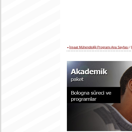
İnşaat Mühendisliği Programı Ana Sayfası
/