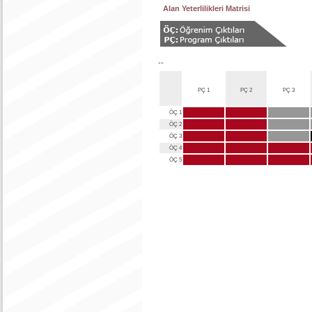
Alan Yeterlilikleri Matrisi
--
PÇ 1
PÇ 2
PÇ 3
ÖÇ 1
ÖÇ 2
ÖÇ 3
ÖÇ 4
ÖÇ 5