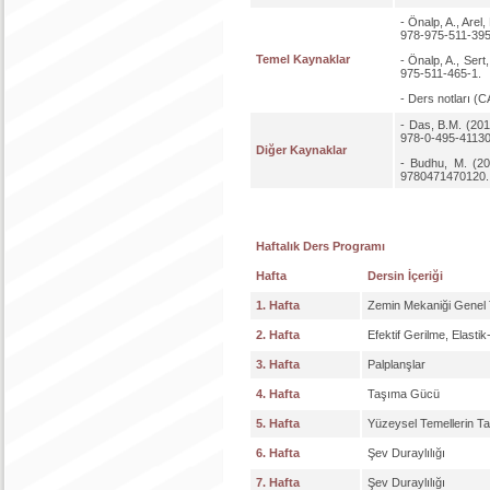
- Önalp, A., Arel
978-975-511-395
Temel Kaynaklar
- Önalp, A., Sert
975-511-465-1.
- Ders notları (
- Das, B.M. (201
978-0-495-41130
Diğer Kaynaklar
- Budhu, M. (20
9780471470120.
Haftalık Ders Programı
Hafta
Dersin İçeriği
1. Hafta
Zemin Mekaniği Genel T
2. Hafta
Efektif Gerilme, Elasti
3. Hafta
Palplanşlar
4. Hafta
Taşıma Gücü
5. Hafta
Yüzeysel Temellerin T
6. Hafta
Şev Duraylılığı
7. Hafta
Şev Duraylılığı