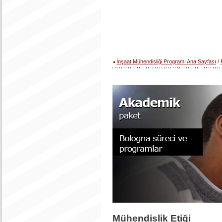
İnşaat Mühendisliği Programı Ana Sayfası
/
Mühendislik Etiği