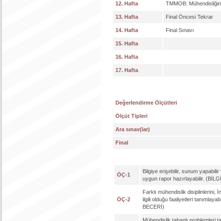
12. Hafta
TMMOB: Mühendisliğin
13. Hafta
Final Öncesi Tekrar
14. Hafta
Final Sınavı
15. Hafta
16. Hafta
17. Hafta
Değerlendirme Ölçütleri
Ölçüt Tipleri
Ara sınav(lar)
Final
Bilgiye erişebilir, sunum yapabil
ÖÇ-1
uygun rapor hazırlayabilir. (BİL
Farklı mühendislik disiplinlerini, 
ÖÇ-2
ilgili olduğu faaliyetleri tanımlayab
BECERİ)
Mühendislik tabanlı problemleri ta