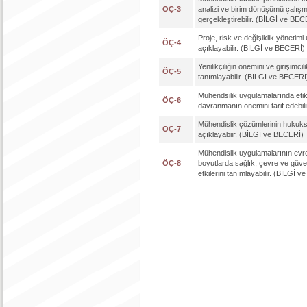
ÖÇ-3
analizi ve birim dönüşümü çalışm
gerçekleştirebilir. (BİLGİ ve BEC
Proje, risk ve değişiklik yönetimi
ÖÇ-4
açıklayabilir. (BİLGİ ve BECERİ)
Yenilikçiliğin önemini ve girişimcili
ÖÇ-5
tanımlayabilir. (BİLGİ ve BECERİ
Mühendsilik uygulamalarında etik
ÖÇ-6
davranmanın önemini tarif edebil
Mühendislik çözümlerinin hukuks
ÖÇ-7
açıklayabiir. (BİLGİ ve BECERİ)
Mühendislik uygulamalarının evr
ÖÇ-8
boyutlarda sağlık, çevre ve güve
etkilerini tanımlayabilir. (BİLGİ 