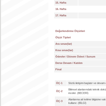
15. Hafta
16. Hafta
17. Hafta
Değerlendirme Ölçütleri
Ölçüt Tipleri
Ara sınav(lar)
Kısa sınav(lar)
Ödevler / Dönem Ödevi / Sunum
Derse Devam / Katılım
Final
ÖÇ-1
Sözlü iletişimi başlatır ve devam 
Bilimsel alanlarındaki teknik dok
ÖÇ-2
inceler. (BECERİ)
Alanlarına ait kelime bilgisine vak
ÖÇ-3
kullanır. (BİLGİ)