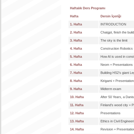
Haftalık Ders Programı
Hafta
Dersin İçeriği
1. Hafta
INTRODUCTION
2. Hafta
Chatgpt, finish the buil
3. Hafta
The sky is the limit
4. Hafta
Construction Robotics 
5. Hafta
How AI is used in cons
6. Hafta
Neom + Presentations
7. Hafta
Building HS2’s giant L
8. Hafta
Kirigami + Presentatio
9. Hafta
Midterm exam
10. Hafta
After 50 Years, a Dan
11. Hafta
Finland’s wood city + 
12. Hafta
Presentations
13. Hafta
Ethics in Civil Enginee
14. Hafta
Revision + Presentatio