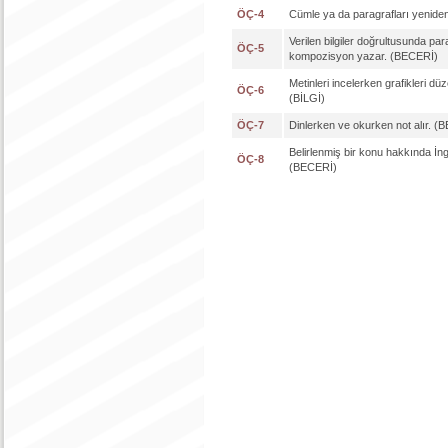
ÖÇ-4
Cümle ya da paragrafları yenide
Verilen bilgiler doğrultusunda pa
ÖÇ-5
kompozisyon yazar. (BECERİ)
Metinleri incelerken grafikleri düze
ÖÇ-6
(BİLGİ)
ÖÇ-7
Dinlerken ve okurken not alır. (
Belirlenmiş bir konu hakkında İn
ÖÇ-8
(BECERİ)