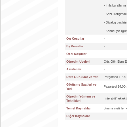
- İmla kurallarını
- Sözlü iletişimdeki
- Diyalog başlatı
- Konusuyla ilgili
Ön Koşullar
-
Eş Koşullar
-
Özel Koşullar
-
Öğretim Üyeleri
Öğr. Gör. Ebru
Asistanlar
-
Ders Gün,Saat ve Yeri
Perşembe 11:00-
Görüşme Saatleri ve
Pazartesi 14:00
Yeri
Öğretim Yöntem ve
İnteraktif, eklekt
Teknikleri
Temel Kaynaklar
okuma metinleri ve
Diğer Kaynaklar