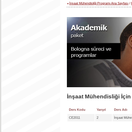
İnşaat Mühendisliği Programı Ana Sayfası
/
İnşaat Mühendisliği İçin
Ders Kodu
Yarıyıl
Ders Adı
CE2011
2
İnşaat Mühend