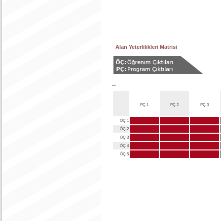
Alan Yeterlilikleri Matrisi
--
PÇ 1
PÇ 2
PÇ 3
ÖÇ 1
ÖÇ 2
ÖÇ 3
ÖÇ 4
ÖÇ 5