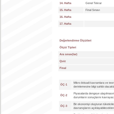
14. Hafta
Genel Tekrar
15. Hafta
Final Sınavı
16. Hafta
17. Hafta
Değerlendirme Ölçütleri
Ölçüt Tipleri
Ara sınav(lar)
Quiz
Final
Mikro iktisadi kavramlara ve teoril
ÖÇ-1
derinlemesine bilgi sahibi olacakla
Piyasalarda dengeye ulaşılmasın
ÖÇ-2
durumların sonuçlarını kavrayaca
Bir ekonomiyi oluşturan tüketiciler
ÖÇ-3
davranışlarını açıklayabileceklerd