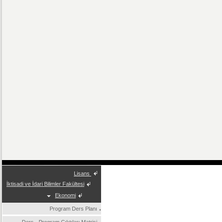
Lisans
İktisadi ve İdari Bilimler Fakültesi
Ekonomi
Program Ders Planı