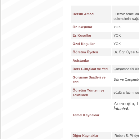
Dersin Amacı
Dersin temel amac
edinmelerini sağ
Ön Koşullar
YOK
Eş Koşullar
YOK
Özel Koşullar
YOK
Öğretim Üyeleri
Dr. Öğr. Üyesi N
Asistanlar
Ders Gün,Saat ve Yeri
Çarşamba 09.00-
Görüşme Saatleri ve
Salı ve Çarşamba
Yeri
Öğretim Yöntem ve
sözlü anlatım, s
Teknikleri
Acemoğlu, D.
.
İstanbul
Temel Kaynaklar
Diğer Kaynaklar
Robert S. Pindyc