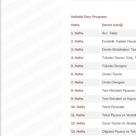
Haftalık Ders Programı
Hafta
Dersin İçeriği
1. Hafta
Arz- Talep
2. Hafta
Esneklik-Toplam Hasılat 
3. Hafta
Devlet Müdahalesi: Tav
4. Hafta
Tüketici Teorisi: Giriş
5. Hafta
Tüketici Dengesi
6. Hafta
Üretici Teorisi
7. Hafta
Üretici Dengesi
8. Hafta
Tam Rekabet Piyasası
9. Hafta
Tam Rekabet ve Kaynak
10. Hafta
Tekel Piyasalar
11. Hafta
Tekel Piyasa ve Verimlil
12. Hafta
Oyun Teorisi ve Strate
13. Hafta
Oligopol Piyasa ve Tek