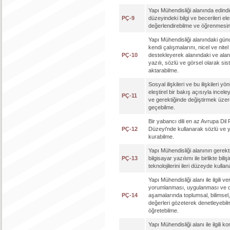
Yapı Mühendisliği alanında edind
PÇ-9
düzeyindeki bilgi ve becerileri ele
değerlendirebilme ve öğrenmesini
Yapı Mühendisliği alanındaki günc
kendi çalışmalarını, nicel ve nitel 
PÇ-10
destekleyerek alanındaki ve alan
yazılı, sözlü ve görsel olarak sis
aktarabilme.
Sosyal ilişkileri ve bu ilişkileri y
eleştirel bir bakış açısıyla incele
PÇ-11
ve gerektiğinde değiştirmek üze
geçebilme.
Bir yabancı dili en az Avrupa Dil
PÇ-12
Düzeyi'nde kullanarak sözlü ve yaz
kurabilme.
Yapı Mühendisliği alanının gerekt
PÇ-13
bilgisayar yazılımı ile birlikte biliş
teknolojilerini ileri düzeyde kulla
Yapı Mühendisliği alanı ile ilgili v
yorumlanması, uygulanması ve 
PÇ-14
aşamalarında toplumsal, bilimsel, 
değerleri gözeterek denetleyebil
öğretebilme.
Yapı Mühendisliği alanı ile ilgili ko