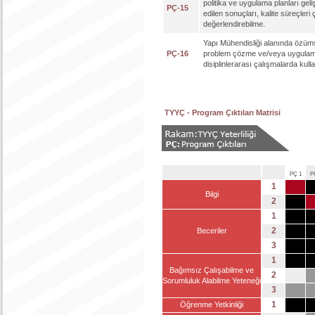
politika ve uygulama planları geli
PÇ-15
edilen sonuçları, kalite süreçler
değerlendirebilme.
Yapı Mühendisliği alanında özümsed
PÇ-16
problem çözme ve/veya uygulama 
disiplinlerarası çalışmalarda kull
TYYÇ - Program Çıktıları Matrisi
PÇ 1
P
1
Bilgi
2
1
2
Beceriler
3
1
Bağımsız Çalışabilme ve
2
Sorumluluk Alabilme Yeteneği
3
1
Öğrenme Yetkinliği