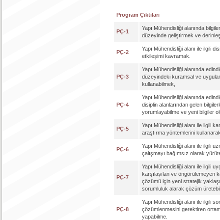
Program Çıktıları
Yapı Mühendisliği alanında bilgile
PÇ-1
düzeyinde geliştirmek ve derinle
Yapı Mühendisliği alanı ile ilgili di
PÇ-2
etkileşimi kavramak.
Yapı Mühendisliği alanında edind
PÇ-3
düzeyindeki kuramsal ve uygulamal
kullanabilmek,
Yapı Mühendisliği alanında edindiği 
PÇ-4
disiplin alanlarından gelen bilgile
yorumlayabilme ve yeni bilgiler o
Yapı Mühendisliği alanı ile ilgili k
PÇ-5
araştırma yöntemlerini kullanar
Yapı Mühendisliği alanı ile ilgili u
PÇ-6
çalışmayı bağımsız olarak yürüt
Yapı Mühendisliği alanı ile ilgili 
karşılaşılan ve öngörülemeyen k
PÇ-7
çözümü için yeni stratejik yaklaşı
sorumluluk alarak çözüm üretebi
Yapı Mühendisliği alanı ile ilgili so
PÇ-8
çözümlenmesini gerektiren ortaml
yapabilme.