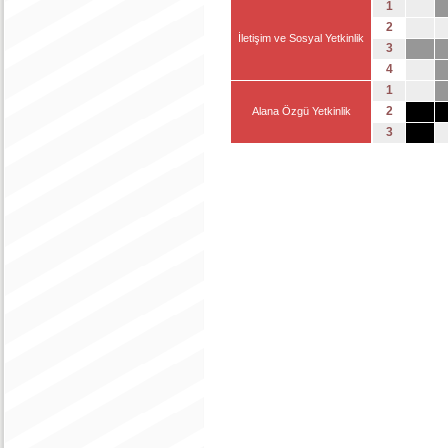
1
2
İletişim ve Sosyal Yetkinlik
3
4
1
2
Alana Özgü Yetkinlik
3