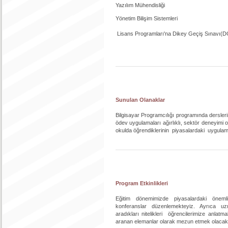
Yazılım Mühendisliği 
Yönetim Bilişim Sistemleri
Lisans Programları'na Dikey Geçiş Sınavı(DGS)
Sunulan Olanaklar
Bilgisayar Programcılığı programında derslerim
ödev uygulamaları ağırlıklı, sektör deneyimi
okulda öğrendiklerinin piyasalardaki uygulam
Program Etkinlikleri
Eğitim dönemimizde piyasalardaki önemli
konferanslar düzenlemekteyiz. Ayrıca uzm
aradıkları nitelikleri öğrencilerimize anlatm
aranan elemanlar olarak mezun etmek olacakt