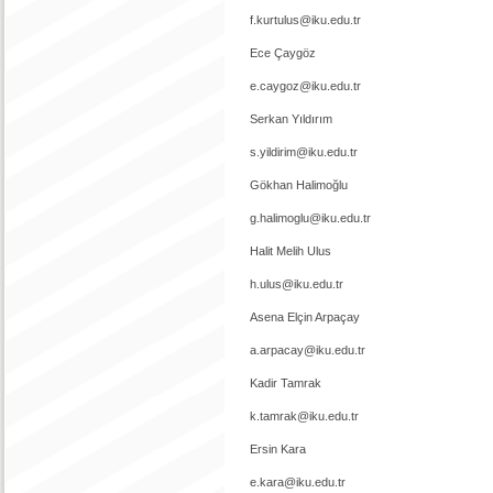
f.kurtulus@iku.edu.tr
Ece Çaygöz
e.caygoz@iku.edu.tr
Serkan Yıldırım
s.yildirim@iku.edu.tr
Gökhan Halimoğlu
g.halimoglu@iku.edu.tr
Halit Melih Ulus
h.ulus@iku.edu.tr
Asena Elçin Arpaçay
a.arpacay@iku.edu.tr
Kadir Tamrak
k.tamrak@iku.edu.tr
Ersin Kara
e.kara@iku.edu.tr