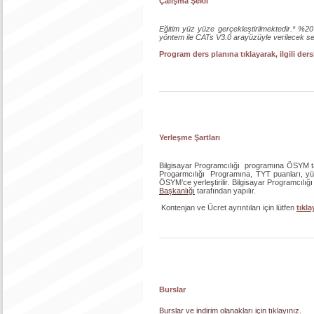
Çalışma Şekli
Eğitim yüz yüze gerçekleştirilmektedir.* %20’
yöntem ile CATs V3.0 arayüzüyle verilecek sek
Program ders planına tıklayarak, ilgili der
Yerleşme Şartları
Bilgisayar Programcılığı programına ÖSYM tar
Progarmcılığı Programına, TYT puanları, yüks
ÖSYM’ce yerleştirilir. Bilgisayar Programcılığ
Başkanlığı
tarafından yapılır.
Kontenjan ve Ücret ayrıntıları için lütfen
tıkla
Burslar
Burslar ve indirim olanakları için tıklayınız.