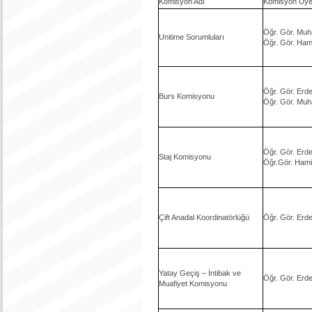
Komisyon Adı
Komisyon Üyel
Öğr. Gör. Muha
Unitime Sorumluları
Öğr. Gör. Ham
Öğr. Gör. Er
Burs Komisyonu
Öğr. Gör. Muh
Öğr. Gör. Er
Staj Komisyonu
Öğr.Gör. Hami
Çift Anadal Koordinatörlüğü
Öğr. Gör. Er
Yatay Geçiş – İntibak ve
Öğr. Gör. Er
Muafiyet Komisyonu