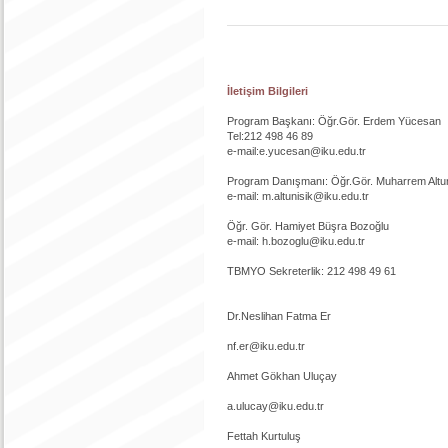
İletişim Bilgileri
Program Başkanı: Öğr.Gör. Erdem Yücesan
Tel:212 498 46 89
e-mail:e.yucesan@iku.edu.tr
Program Danışmanı: Öğr.Gör. Muharrem Altu
e-mail: m.altunisik@iku.edu.tr
Öğr. Gör. Hamiyet Büşra Bozoğlu
e-mail: h.bozoglu@iku.edu.tr
TBMYO Sekreterlik: 212 498 49 61
Dr.Neslihan Fatma Er
nf.er@iku.edu.tr
Ahmet Gökhan Uluçay
a.ulucay@iku.edu.tr
Fettah Kurtuluş