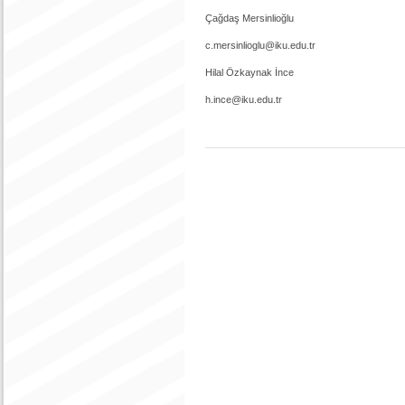
Çağdaş Mersinlioğlu
c.mersinlioglu@iku.edu.tr
Hilal Özkaynak İnce
h.ince@iku.edu.tr