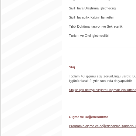
Sivil Hava Ulaştırma İşletmeciliği
Sivil Havacılık Kabin Hizmetleri
Tıbbi Dokümantasyon ve Sekreterlik
Turizm ve Otel İşletmeciliği
Staj
Toplam 40 işgünü staj zorunluluğu vardır. Bu
işgünü olarak 2. yılın sonunda da yapılabilir.
Staj ile ilgili detaylı bilgilere ulaşmak için lütfen 
Ölçme ve Değerlendirme
Programın ölçme ve değerlendirme şartlarını iç