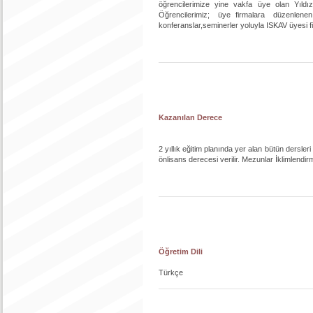
öğrencilerimize yine vakfa üye olan Yıldız 
Öğrencilerimiz; üye firmalara düzenlenen t
konferanslar,seminerler yoluyla ISKAV üyesi fi
Kazanılan Derece
2 yıllık eğitim planında yer alan bütün dersl
önlisans derecesi verilir. Mezunlar İklimlendi
Öğretim Dili
Türkçe