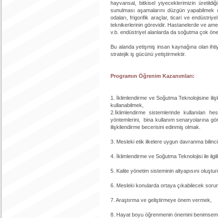
hayvansal, bitkisel yiyeceklerimizin üretil
sunulması aşamalarını düzgün yapabilmek de
odaları, frigorifik araçlar, ticari ve endüstr
teknikerlerinin görevidir. Hastanelerde ve ame
v.b. endüstriyel alanlarda da soğutma çok öne
Bu alanda yetişmiş insan kaynağına olan ihti
stratejik iş gücünü yetiştirmektir.
Programın Öğrenim Kazanımları:
1. İklimlendirme ve Soğutma Teknolojisine ili
kullanabilmek,
2.İklimlendirme sistemlerinde kullanılan h
yöntemlerini, bina kullanım senaryolarına göre 
ilişkilendirme becerisini edinmiş olmak.
3. Mesleki etik ilkelere uygun davranma bilinc
4. İklimlendirme ve Soğutma Teknolojisi ile ilgi
5. Kalite yönetim sisteminin altyapısını oluşt
6. Mesleki konularda ortaya çıkabilecek soru
7. Araştırma ve geliştirmeye önem vermek,
8. Hayat boyu öğrenmenin önemini benimsemi