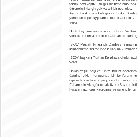
teknik gezi yaptık. Bu gezide firma hakkında 
öğrencilerimiz için çok yararlı bir gezi oldu.
Ayrıca başka bir teknik gezide Daikin Soluti
yeni teknolojiler uygulamalı olarak anlatıldı v
verdi.
Hadımköy sanayii sitesinde bulunan Watbuz v
verildikten sonra üretim departmanının tüm aşam
İSKAV Maslak binasında Danfoss firmasının 
iklimlendirme sektöründe kullanılan kumanda v
İSEDA başkanı Turhan Karakaya okulumuzda ik
verdi.
Daikin Yeşil Enerji ve Çevre Bölüm Koordinat
üzerine etkisi konusunda bir konferans ge
öğrencilerinin bitirme projelerinden oluşan
Fahamettin Akıngüç olmak üzere Sayın rekt
hocalarımız, idari kadromuz ve öğrenciler tara