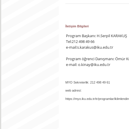
İletişim Bilgileri
Program Başkanı: H.Serpil KARAKUŞ
Tel:212 498 49 66
e-mail:s.karakus@iku.edu.tr
Program öğrenci Danışmanı: Ömür K
e-mail: o.kinay@iku.edu.tr
MYO Sekreterlik: 212 498 49 61
web adresi:
https://myo.iku.edu.tr/tr/programlar/iklimlend