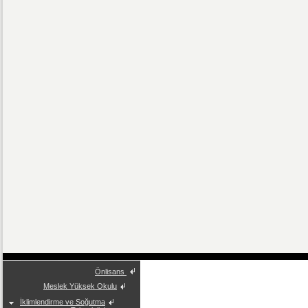
Önlisans
Meslek Yüksek Okulu
İklimlendirme ve Soğutma