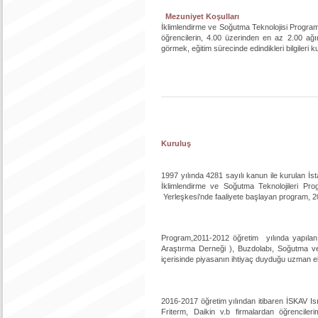
Mezuniyet Koşulları
İklimlendirme ve Soğutma Teknolojisi Program
öğrencilerin, 4.00 üzerinden en az 2.00 ağı
görmek, eğitim sürecinde edindikleri bilgileri 
Kuruluş
1997 yılında 4281 sayılı kanun ile kurulan İ
İklimlendirme ve Soğutma Teknolojileri Prog
Yerleşkesi'nde faaliyete başlayan program, 200
Program,2011-2012 öğretim yılında yapıla
Araştırma Derneği ), Buzdolabı, Soğutma v
içerisinde piyasanın ihtiyaç duyduğu uzman ele
2016-2017 öğretim yılından itibaren İSKAV Isı
Friterm, Daikin v.b firmalardan öğrenciler