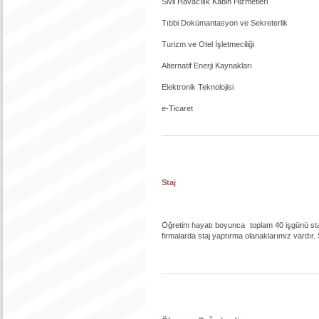
Sivil Havacılık Kabin Hizmetleri
Tıbbi Dokümantasyon ve Sekreterlik
Turizm ve Otel İşletmeciliği
Alternatif Enerji Kaynakları
Elektronik Teknolojisi
e-Ticaret
Staj
Öğretim hayatı boyunca toplam 40 işgünü sta
firmalarda staj yaptırma olanaklarımız vardır. S