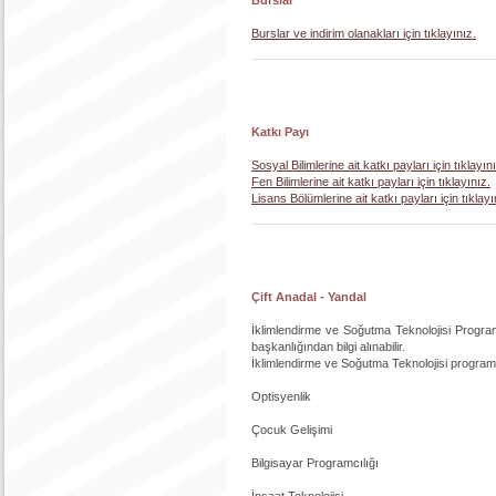
Burslar ve indirim olanakları için tıklayınız.
Katkı Payı
Sosyal Bilimlerine ait katkı payları için tıklayın
Fen Bilimlerine ait katkı payları için tıklayınız.
Lisans Bölümlerine ait katkı payları için tıklayı
Çift Anadal - Yandal
İklimlendirme ve Soğutma Teknolojisi Programı
başkanlığından bilgi alınabilir.
İklimlendirme ve Soğutma Teknolojisi programı 
Optisyenlik
Çocuk Gelişimi
Bilgisayar Programcılığı
İnşaat Teknolojisi