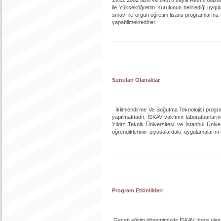
ile Yükseköğretim Kurulunun belirlediği uyg
sınavı ile örgün öğretim lisans programlarına 
yapabilmektedirler.
Sunulan Olanaklar
İklimlendirme Ve Soğutma Teknolojisi progra
yapılmaktadır. İSKAV vakfının laboratuarları
Yıldız Teknik Üniversitesi ve İstanbul Üniv
öğrendiklerinin piyasalardaki uygulamalarını
Program Etkinlikleri
Geçen eğitim dönemimizde İSKAV üyesi olan se