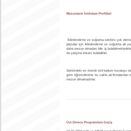
Mezunların İstihdam Profilleri
İklimlendirme ve soğutma sektörü çok eleman ih
plazalar için iklimlendirme ve soğutma alt 
daha mezun olmadan bile iş bulabilmektedirler
da çalışma imkanı bulabilirler.
Sektördeki en önemli sivil toplum kuruluşu o
göre öğrencilerimiz bu vakfa ait firmalardan e
mezun olmaktadırlar.
Üst Derece Programlara Geçiş
19.02.2002 tarih ve 24676 sayılı Resmi Gaz