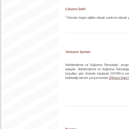
Çalışma Şekli
* Dersler örgün eğitim olarak senkron olarak 
Yerleşme Şartları
İklimlendirme ve Soğutma Teknolojisi progr
adaylar İklimlendirme ve Soğutma Teknolojisi
koşulları göz önünde tutularak ÖSYM’ce yerl
belirlediği takvim çerçevesinde
Öğrenci İşleri
Burslar