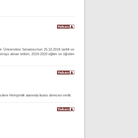
ür Üniversitesi Senatosu’nun 25.10.2018 tarihli ve
 görüşü alınan bölüm, 2019-2020 eğitim ve öğretim
lere Hemşirelik alanında lisans derecesi verilir.