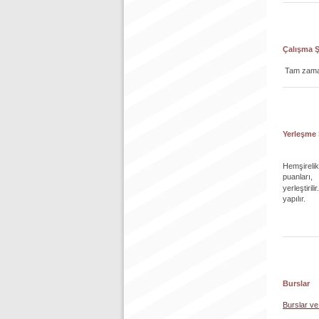
Çalışma Ş
Tam zaman
Yerleşme 
Hemşirelik
puanları,
yerleştiri
yapılır.
Burslar
Burslar ve 