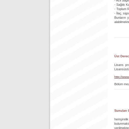
- Acil Sağ
- Sağlık K
- Toplum 
- İlaç, si
Bunların 
alabilmekte
Üst Derec
Lisans pr
Lisansüstü
http://www
Bölüm mezun
Sunulan 
hemşireli
bulunmakta
verilmekte