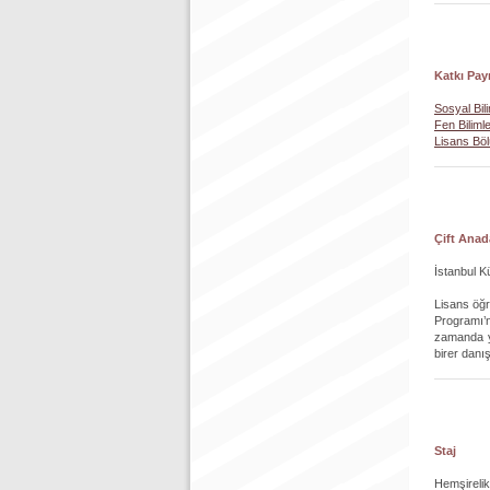
Katkı Pay
Sosyal Bili
Fen Bilimle
Lisans Bölü
Çift Anad
İstanbul K
Lisans öğr
Programı’n
zamanda ya
birer danı
Staj
Hemşirelik