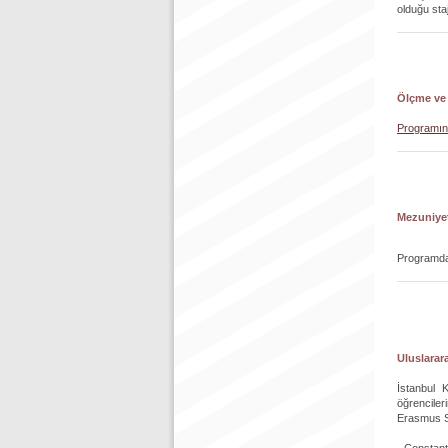
olduğu sta
Ölçme ve
Programın 
Mezuniyet
Programda 
Uluslarara
İstanbul 
öğrenciler
Erasmus Sö