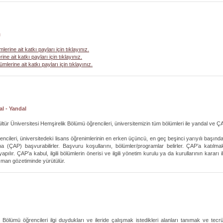
ı
mlerine ait katkı payları için tıklayınız.
rine ait katkı payları için tıklayınız.
mlerine ait katkı payları için tıklayınız.
al - Yandal
ültür Üniversitesi Hemşirelik Bölümü öğrencileri, üniversitemizin tüm bölümleri ile yandal ve 
encileri, üniversitedeki lisans öğrenimlerinin en erken üçüncü, en geç beşinci yarıyılı başın
a (ÇAP) başvurabilirler. Başvuru koşullarını, bölümler/programlar belirler. ÇAP’a katılmak
pılır. ÇAP’a kabul, ilgili bölümlerin önerisi ve ilgili yönetim kurulu ya da kurullarının karar
şman gözetiminde yürütülür.
 Bölümü öğrencileri ilgi duydukları ve ileride çalışmak istedikleri alanları tanımak ve 