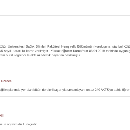
ültür Üniversitesi Sağlık Bilimleri Fakültesi Hemşirelik Bölümü’nün kuruluşuna İstanbul Kült
5 sayılı kararı ile karar verilmiştir. Yükseköğretim Kurulu’nun 03.04.2019 tarihinde uygun
 tam burslu öğrenci ile aktif akademik hayatına başlamıştır.
n Derece
k eğitim planında yer alan bütün dersleri başarıyla tamamlayan, en az 240 AKTS’ye sahip öğrenci
ili
n öğretim dili Türkçe'dir.