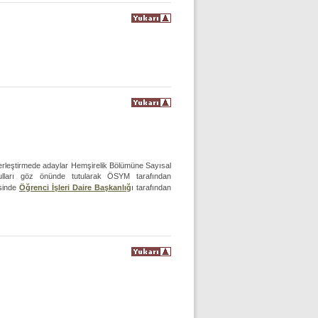
Yerleştirmede adaylar Hemşirelik Bölümüne Sayısal
oşulları göz önünde tutularak ÖSYM tarafından
esinde
Öğrenci İşleri Daire Başkanlığ
ı tarafından