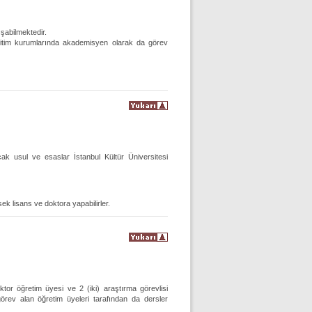
ışabilmektedir.
eğitim kurumlarında akademisyen olarak da görev
k usul ve esaslar İstanbul Kültür Üniversitesi
sek lisans ve doktora yapabilirler.
or öğretim üyesi ve 2 (iki) araştırma görevlisi
görev alan öğretim üyeleri tarafından da dersler