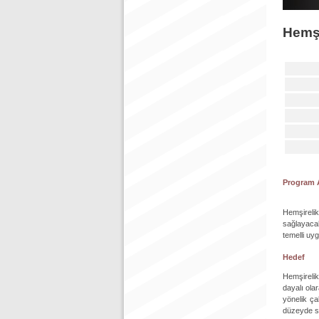
Hemşi
Program 
Hemşireli
sağlayacak
temelli uy
Hedef
Hemşirelik
dayalı olar
yönelik ça
düzeyde sa