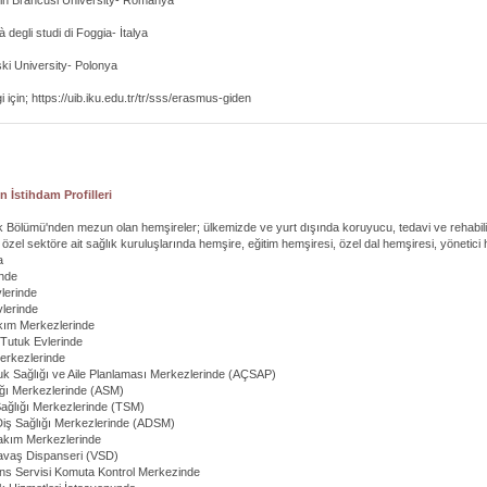
tin Brancusi University- Romanya
à degli studi di Foggia- İtalya
ki University- Polonya
gi için; https://uib.iku.edu.tr/tr/sss/erasmus-giden
n İstihdam Profilleri
 Bölümü'nden mezun olan hemşireler; ülkemizde ve yurt dışında koruyucu, tedavi ve rehabilit
özel sektöre ait sağlık kuruluşlarında hemşire, eğitim hemşiresi, özel dal hemşiresi, yönetici
a
inde
lerinde
lerinde
kım Merkezlerinde
Tutuk Evlerinde
Merkezlerinde
k Sağlığı ve Aile Planlaması Merkezlerinde (AÇSAP)
lığı Merkezlerinde (ASM)
Sağlığı Merkezlerinde (TSM)
Diş Sağlığı Merkezlerinde (ADSM)
Bakım Merkezlerinde
avaş Dispanseri (VSD)
ans Servisi Komuta Kontrol Merkezinde