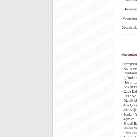
- Constan
- Universit
-Powislans
Detaylı bil
Mezunları
Hemşirelik
- Kamu ve 
- Okullard
- İş Yerler
- Huzur Ev
- Bakım Ev
- Evde Ba
- Ceza ve 
- Diyaliz 
- Ana Çocu
- Aile Sağ
- Toplum 
- Ağız ve 
- Engelli 
- Verem S
- İl Ambul