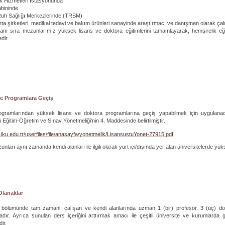
lık Hizmetleri İstasyonunda
abininde
Ruh Sağlığı Merkezlerinde (TRSM)
gorta şirketleri, medikal tedavi ve bakım ürünleri sanayinde araştırmacı ve danışman olarak çal
yanı sıra mezunlarımız yüksek lisans ve doktora eğitimlerini tamamlayarak, hemşirelik 
dir.
e Programlara Geçiş
ogramlarından yüksek lisans ve doktora programlarına geçiş yapabilmek için uygulanaca
 Eğitim-Öğretim ve Sınav Yönetmeliği’nin 4. Maddesinde belirtilmiştir.
.iku.edu.tr/userfiles/file/anasayfa/yonetmelik/LisansustuYonet-27915.pdf
ları aynı zamanda kendi alanları ile ilgili olarak yurt içi/dışında yer alan üniversitelerde yük
Olanaklar
k bölümünde tam zamanlı çalışan ve kendi alanlarında uzman 1 (bir) profesör, 3 (üç) dokt
dır. Ayrıca sunulan ders içeriğini arttırmak amacı ile çeşitli üniversite ve kurumlarda 
dir.