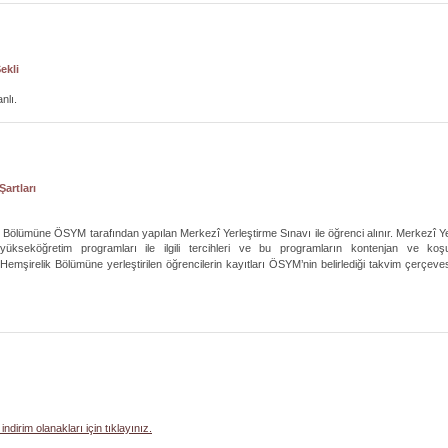
ekli
lı.
Şartları
 Bölümüne ÖSYM tarafından yapılan Merkezî Yerleştirme Sınavı ile öğrenci alınır. Merkezî 
 yükseköğretim programları ile ilgili tercihleri ve bu programların kontenjan ve k
lir.Hemşirelik Bölümüne yerleştirilen öğrencilerin kayıtları ÖSYM’nin belirlediği takvim çerçev
indirim olanakları için tıklayınız.