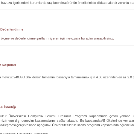
j havuzu içerisindeki kurumlarda staj koordinatörünün önerilerini de dikkate alarak zorunlu sta
 Değerlendirme
ölçme ve değerlendirme şartlarını içeren ilgili mevzuata buradan ulaşabilirsiniz.
 Koşulları
mevcut 240 AKTS'lik dersin tamamını başarıyla tamamlamak için 4.00 üzerinden en az 2.0 g
sı İşbirliği
Kültür Üniversitesi Hemşirelik Bölümü Erasmus Programı kapsamında çeşitli yabancı ül
imizin yurt dışı deneyim kazanmalarını sağlamaktadır. Bu kapsamda AB ülkelerinde yer alan bazı 
zleşmesi çerçevesinde aşağıdaki Üniversitesiler ile lisans programı kapsamında öğrenci deği