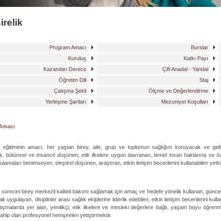
relik
Program Amacı
Burslar
Kuruluş
Katkı Payı
Kazanılan Derece
Çift Anadal - Yandal
Öğretim Dili
Staj
Çalışma Şekli
Ölçme ve Değerlendirme
Yerleşme Şartları
Mezuniyet Koşulları
Amacı
k eğitiminin amacı, her yaştan birey, aile, grup ve toplumun sağlığını koruyacak ve geli
, bütünsel ve insancıl düşünen, etik ilkelere uygun davranan, temel insan haklarına ve özgü
gulamaları benimseyen, eleştirel düşünen, araştıran, etkin iletişim becerilerini kullanabilen yet
 sürecini birey merkezli kaliteli bakımı sağlamak için amaç ve hedefe yönelik kullanan, güncel
ak uygulayan, disiplinler arası sağlık ekiplerine liderlik edebilen, etkin iletişim becerilerini kulla
lışmalarda yer alan, yenilikçi, etik ilkelere ve mesleki değerlere bağlı, yaşam boyu öğrenm
hip olan profesyonel hemşireleri yetiştirmektir.