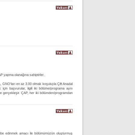
ÇAP yapma olanağına sahiptirler.
da, GNO’ları en az 3.00 olmak koşuluyla Çift Anadal
 için başvurular, ilgili iki bölüme/programa aynı
ı ile gerçekleşir. ÇAP, her iki bölümden/programdan
tecrübe edinmek amacı ile bölümümüzün oluşturmuş