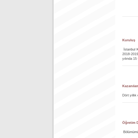
Kuruluş
İstanbul K
2018-2019/
yılında 15
Kazanıla
Dört yıllı
Öğretim D
Bölümümüzü