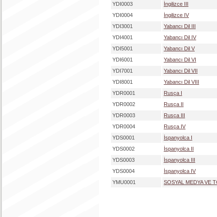
YDI0003
İngilizce III
YDI0004
İngilizce IV
YDI3001
Yabancı Dil III
YDI4001
Yabancı Dil IV
YDI5001
Yabancı Dil V
YDI6001
Yabancı Dil VI
YDI7001
Yabancı Dil VII
YDI8001
Yabancı Dil VIII
YDR0001
Rusça I
YDR0002
Rusça II
YDR0003
Rusça III
YDR0004
Rusça IV
YDS0001
İspanyolca I
YDS0002
İspanyolca II
YDS0003
İspanyolca III
YDS0004
İspanyolca IV
YMU0001
SOSYAL MEDYA VE 