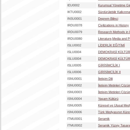
IEU0002
Kurumsal Yönetime Gir
IKTU0002
Sürdürülebilir Kalkınm
INSU0001
Deprem Bilinci
IRDU0078
Civilizations in History
IRDU0079
Research Methods in In
IRDU0080
Literature,Media and Po
ISLU0002
LİDERLİK EĞİTİMİ
ISLU0004
DEMOKRASİ KÜLTÜR
ISLU0004
DEMOKRASİ KÜLTÜR
ISLU0005
GİRİŞİMCİLİK I
ISLU0006
GİRİŞİMCİLİK II
ISNU0001
İletişim Dili
ISNU0002
İletişim Metinleri Çözü
ISNU0003
İletişim Metinleri Çözüm
ISNU0004
Yaşam Kültürü
ISNU0005
Küresel ve Ulusal Me
ISNU0006
Türk Medyasının Küres
ITMU0001
Seramik
ITMU0002
Seramik Yüzey Tasarı