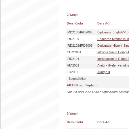
2.Yarıyıl
Ders Kodu
Ders Adı
IRD2103/IRD2005
Diplomatic English/Prof
IRD2104
Research Method in Int
IRD2102/IRD6009
Diplomatic History Sin
COM2001
Introduction to Compute
IRD2101
Introduction to Global P
ATA2001
Atatürk İlkeleri ve İnkıl
TR2001
Türkçe II
Seçmeli Alan
AKTS Kredi Toplamı
Not :Bir adet 2 AKTS'lik seçmeli ders alınma
3.Yarıyıl
Ders Kodu
Ders Adı