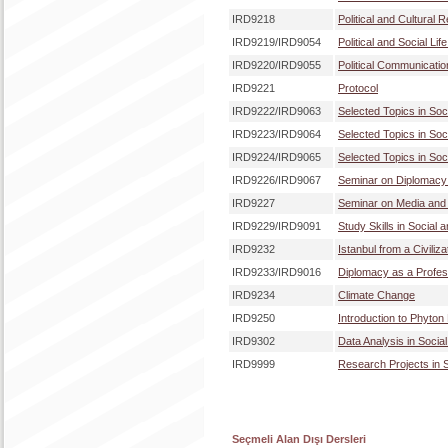
IRD9218
Political and Cultural 
IRD9219/IRD9054
Political and Social Lif
IRD9220/IRD9055
Political Communicatio
IRD9221
Protocol
IRD9222/IRD9063
Selected Topics in Soc
IRD9223/IRD9064
Selected Topics in Soc
IRD9224/IRD9065
Selected Topics in Soci
IRD9226/IRD9067
Seminar on Diplomacy
IRD9227
Seminar on Media and P
IRD9229/IRD9091
Study Skills in Social 
IRD9232
Istanbul from a Civiliz
IRD9233/IRD9016
Diplomacy as a Profe
IRD9234
Climate Change
IRD9250
Introduction to Phyton
IRD9302
Data Analysis in Socia
IRD9999
Research Projects in 
Seçmeli Alan Dışı Dersleri