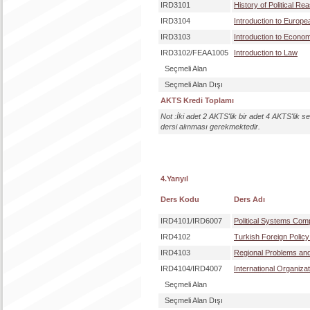
IRD3101
History of Political Re
IRD3104
Introduction to Europe
IRD3103
Introduction to Econo
IRD3102/FEAA1005
Introduction to Law
Seçmeli Alan
Seçmeli Alan Dışı
AKTS Kredi Toplamı
Not :İki adet 2 AKTS'lik bir adet 4 AKTS'lik 
dersi alınması gerekmektedir.
4.Yarıyıl
Ders Kodu
Ders Adı
IRD4101/IRD6007
Political Systems Com
IRD4102
Turkish Foreign Policy
IRD4103
Regional Problems an
IRD4104/IRD4007
International Organiza
Seçmeli Alan
Seçmeli Alan Dışı