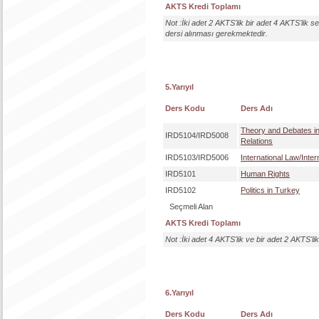
AKTS Kredi Toplamı
Not :İki adet 2 AKTS'lik bir adet 4 AKTS'lik 
dersi alınması gerekmektedir.
5.Yarıyıl
Ders Kodu
Ders Adı
Theory and Debates in 
IRD5104/IRD5008
Relations
IRD5103/IRD5006
International Law/Inter
IRD5101
Human Rights
IRD5102
Politics in Turkey
Seçmeli Alan
AKTS Kredi Toplamı
Not :İki adet 4 AKTS'lik ve bir adet 2 AKTS'l
6.Yarıyıl
Ders Kodu
Ders Adı