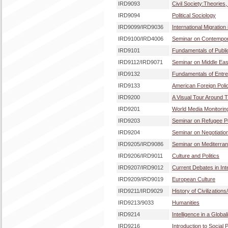
IRD9093
Civil Society:Theorie
IRD9094
Political Sociology
IRD9099/IRD9036
International Migration
IRD9100/IRD4006
Seminar on Contemporar
IRD9101
Fundamentals of Public
IRD9112/IRD9071
Seminar on Middle East
IRD9132
Fundamentals of Entr
IRD9133
American Foreign Poli
IRD9200
A Visual Tour Around 
IRD9201
World Media Monitorin
IRD9203
Seminar on Refugee Po
IRD9204
Seminar on Negotiatio
IRD9205/IRD9086
Seminar on Mediterran
IRD9206/IRD9011
Culture and Politics
IRD9207/IRD9012
Current Debates in Int
IRD9209/IRD9019
European Culture
IRD9211/IRD9029
History of Civilizations/
IRD9213/9033
Humanities
IRD9214
Intelligence in a Globa
IRD9216
Introduction to Social