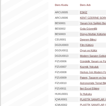
Ders Kodu
Ders Adı
ARCU0005
ESKİZ
ARCU0006
KENT ÜZERİNE SO
BES0001
Yaşam İçin Sağlıklı B
BES0002
Gıda Güvenliği
BES0003
Dünya Mutfak Kültürler
CEU0001
Deprem Bilinci
DGDU0003
Film Kültürü
DGDU0011
Oyun ve Kültür
DGDU0013
Modern Sanatın Gelişi
FİZU0006
Gündelik Yaşam ve Fiz
FİZU0007
Kozmik Yolculuk
FİZU0008
Herkes İçin Modern Fi
FİZU0009
Patent, Tasarım ve İn
FİZU0010
Astronomide Temel Bilg
FİZU0011
İleri Excel Eğitimi
HUKU0001
İş Hukuku
IÇMU0001
PLASTİK SANATLAR I
IÇMU0002
PLASTİK SANATLAR I