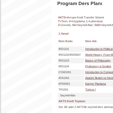
Program Ders Planı
AKTS=
Avrupa Kredi Transfer Sistemi
T=
Teori,
U=
Uygulama,
L=
Laboratuar
Z=
Zorunlu,
SA=
Seçmeli Alan,
SAD=
Seçmeli A
1.Yarıyıl
Ders Kodu
Ders Adı
IRD1101
Introduction to Politica
IRD1102/IRD5007
World History: From Me
IRD1103
Basics of Philosophy
IRD1104
Proficiency in English
COM1001
Introduction to Comput
ATA1001
Atatürk İlkeleri ve İnkıl
KPD0001
Kariyer Planlama
TR1001
Türkçe I
Seçmeli Alan
AKTS Kredi Toplamı
Not :Bir adet 2 AKTS'lik seçmeli ders alınma