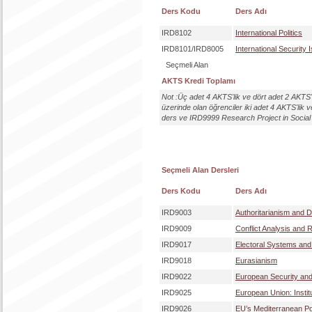
Ders Kodu
Ders Adı
IRD8102
International Politics
IRD8101/IRD8005
International Security 
Seçmeli Alan
AKTS Kredi Toplamı
Not :Üç adet 4 AKTS'lik ve dört adet 2 AKTS'
üzerinde olan öğrenciler iki adet 4 AKTS'lik v
ders ve IRD9999 Research Project in Social Sc
Seçmeli Alan Dersleri
Ders Kodu
Ders Adı
IRD9003
Authoritarianism and D
IRD9009
Conflict Analysis and 
IRD9017
Electoral Systems and P
IRD9018
Eurasianism
IRD9022
European Security and
IRD9025
European Union: Instit
IRD9026
EU’s Mediterranean Po