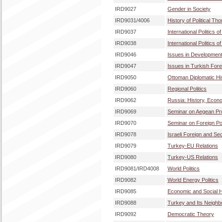
IRD9027
Gender in Society
IRD9031/4006
History of Political Th
IRD9037
International Politics 
IRD9038
International Politics 
IRD9046
Issues in Developmen
IRD9047
Issues in Turkish Fore
IRD9050
Ottoman Diplomatic Hi
IRD9060
Regional Politics
IRD9062
Russia: History, Econo
IRD9069
Seminar on Aegean Pr
IRD9070
Seminar on Foreign Pol
IRD9078
Israeli Foreign and Se
IRD9079
Turkey-EU Relations
IRD9080
Turkey-US Relations
IRD9081/IRD4008
World Politics
IRD9082
World Energy Politics
IRD9085
Economic and Social Hi
IRD9088
Turkey and Its Neighb
IRD9092
Democratic Theory