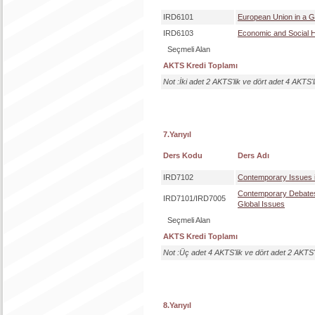
IRD6101
European Union in a G
IRD6103
Economic and Social H
Seçmeli Alan
AKTS Kredi Toplamı
Not :İki adet 2 AKTS'lik ve dört adet 4 AKTS'
7.Yarıyıl
Ders Kodu
Ders Adı
IRD7102
Contemporary Issues i
Contemporary Debates 
IRD7101/IRD7005
Global Issues
Seçmeli Alan
AKTS Kredi Toplamı
Not :Üç adet 4 AKTS'lik ve dört adet 2 AKTS'
8.Yarıyıl