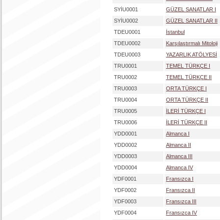
SYİU0001
GÜZEL SANATLAR I
SYİU0002
GÜZEL SANATLAR II
TDEU0001
İstanbul
TDEU0002
Karşılaştırmalı Mitoloji
TDEU0003
YAZARLIK ATÖLYESİ
TRU0001
TEMEL TÜRKÇE I
TRU0002
TEMEL TÜRKÇE II
TRU0003
ORTA TÜRKÇE I
TRU0004
ORTA TÜRKÇE II
TRU0005
İLERİ TÜRKÇE I
TRU0006
İLERİ TÜRKÇE II
YDD0001
Almanca I
YDD0002
Almanca II
YDD0003
Almanca III
YDD0004
Almanca IV
YDF0001
Fransızca I
YDF0002
Fransızca II
YDF0003
Fransızca III
YDF0004
Fransızca IV