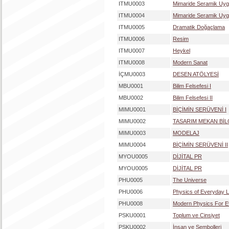
ITMU0003
Mimaride Seramik Uygu
ITMU0004
Mimaride Seramik Uygu
ITMU0005
Dramatik Doğaçlama
ITMU0006
Resim
ITMU0007
Heykel
ITMU0008
Modern Sanat
İÇMU0003
DESEN ATÖLYESİ
MBU0001
Bilim Felsefesi I
MBU0002
Bilim Felsefesi II
MIMU0001
BİÇİMİN SERÜVENİ I
MIMU0002
TASARIM MEKAN BİL
MIMU0003
MODELAJ
MIMU0004
BİÇİMİN SERÜVENİ II
MYOU0005
DİJİTAL PR
MYOU0005
DİJİTAL PR
PHU0005
The Universe
PHU0006
Physics of Everyday L
PHU0008
Modern Physics For 
PSKU0001
Toplum ve Cinsiyet
PSKU0002
İnsan ve Sembolleri